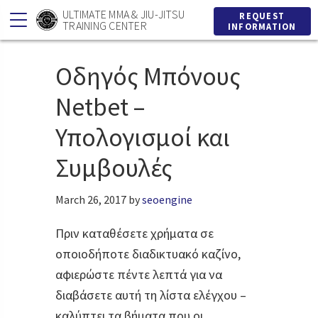
Skip
Skip
ULTIMATE MMA & JIU-JITSU
REQUEST
TRAINING CENTER
INFORMATION
to
to
primary
main
Οδηγός Μπόνους
navigation
content
Netbet –
Υπολογισμοί και
Συμβουλές
March 26, 2017
by
seoengine
Πριν καταθέσετε χρήματα σε
οποιοδήποτε διαδικτυακό καζίνο,
αφιερώστε πέντε λεπτά για να
διαβάσετε αυτή τη λίστα ελέγχου –
καλύπτει τα βήματα που οι