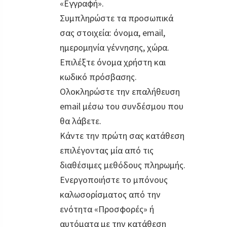
«Εγγραφή».
Συμπληρώστε τα προσωπικά
σας στοιχεία: όνομα, email,
ημερομηνία γέννησης, χώρα.
Επιλέξτε όνομα χρήστη και
κωδικό πρόσβασης.
Ολοκληρώστε την επαλήθευση
email μέσω του συνδέσμου που
θα λάβετε.
Κάντε την πρώτη σας κατάθεση
επιλέγοντας μία από τις
διαθέσιμες μεθόδους πληρωμής.
Ενεργοποιήστε το μπόνους
καλωσορίσματος από την
ενότητα «Προσφορές» ή
αυτόματα με την κατάθεση