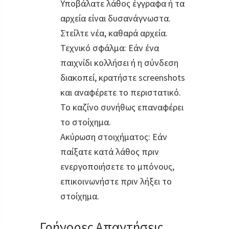
Υποβάλατε λάθος έγγραφα ή τα
αρχεία είναι δυσανάγνωστα.
Στείλτε νέα, καθαρά αρχεία.
Τεχνικό σφάλμα: Εάν ένα
παιχνίδι κολλήσει ή η σύνδεση
διακοπεί, κρατήστε screenshots
και αναφέρετε το περιστατικό.
Το καζίνο συνήθως επαναφέρει
το στοίχημα.
Ακύρωση στοιχήματος: Εάν
παίξατε κατά λάθος πριν
ενεργοποιήσετε το μπόνους,
επικοινωνήστε πριν λήξει το
στοίχημα.
Γρήγορες Απαντήσεις