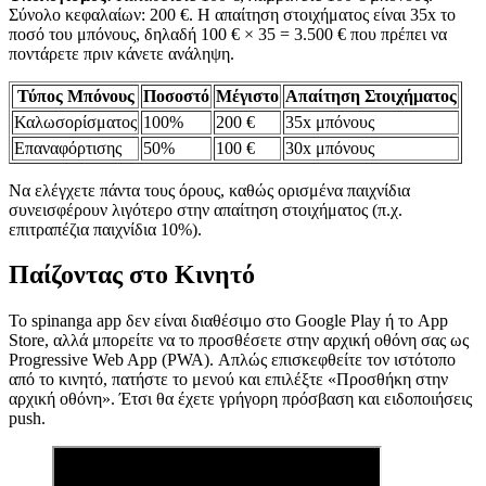
Σύνολο κεφαλαίων: 200 €. Η απαίτηση στοιχήματος είναι 35x το
ποσό του μπόνους, δηλαδή 100 € × 35 = 3.500 € που πρέπει να
ποντάρετε πριν κάνετε ανάληψη.
Τύπος Μπόνους
Ποσοστό
Μέγιστο
Απαίτηση Στοιχήματος
Καλωσορίσματος
100%
200 €
35x μπόνους
Επαναφόρτισης
50%
100 €
30x μπόνους
Να ελέγχετε πάντα τους όρους, καθώς ορισμένα παιχνίδια
συνεισφέρουν λιγότερο στην απαίτηση στοιχήματος (π.χ.
επιτραπέζια παιχνίδια 10%).
Παίζοντας στο Κινητό
Το spinanga app δεν είναι διαθέσιμο στο Google Play ή το App
Store, αλλά μπορείτε να το προσθέσετε στην αρχική οθόνη σας ως
Progressive Web App (PWA). Απλώς επισκεφθείτε τον ιστότοπο
από το κινητό, πατήστε το μενού και επιλέξτε «Προσθήκη στην
αρχική οθόνη». Έτσι θα έχετε γρήγορη πρόσβαση και ειδοποιήσεις
push.