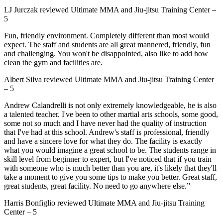
LJ Jurczak
reviewed
Ultimate MMA and Jiu-jitsu Training Center
–
5
Fun, friendly environment. Completely different than most would
expect. The staff and students are all great mannered, friendly, fun
and challenging. You won't be disappointed, also like to add how
clean the gym and facilities are.
Albert Silva
reviewed
Ultimate MMA and Jiu-jitsu Training Center
–
5
Andrew Calandrelli is not only extremely knowledgeable, he is also
a talented teacher. I've been to other martial arts schools, some good,
some not so much and I have never had the quality of instruction
that I've had at this school. Andrew's staff is professional, friendly
and have a sincere love for what they do. The facility is exactly
what you would imagine a great school to be. The students range in
skill level from beginner to expert, but I've noticed that if you train
with someone who is much better than you are, it's likely that they'll
take a moment to give you some tips to make you better. Great staff,
great students, great facility. No need to go anywhere else.”
Harris Bonfiglio
reviewed
Ultimate MMA and Jiu-jitsu Training
Center
–
5