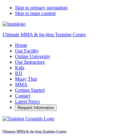
Skip to primary navigation
Skip to main content
Ultimate MMA & jiu-jitsu Training Center
Home
Our Facility
Online University
Our Instructors
Kids
BJJ
Muay Thai
MMA
Getting Started
Contact
Latest News
Request Information
Ultimate MMA & jiu-jitsu Training Center