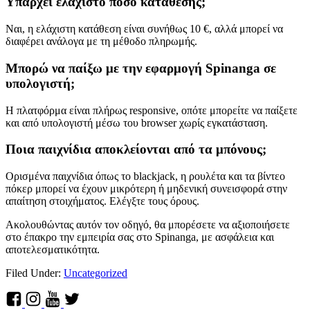
Υπάρχει ελάχιστο ποσό κατάθεσης;
Ναι, η ελάχιστη κατάθεση είναι συνήθως 10 €, αλλά μπορεί να
διαφέρει ανάλογα με τη μέθοδο πληρωμής.
Μπορώ να παίξω με την εφαρμογή Spinanga σε
υπολογιστή;
Η πλατφόρμα είναι πλήρως responsive, οπότε μπορείτε να παίξετε
και από υπολογιστή μέσω του browser χωρίς εγκατάσταση.
Ποια παιχνίδια αποκλείονται από τα μπόνους;
Ορισμένα παιχνίδια όπως το blackjack, η ρουλέτα και τα βίντεο
πόκερ μπορεί να έχουν μικρότερη ή μηδενική συνεισφορά στην
απαίτηση στοιχήματος. Ελέγξτε τους όρους.
Ακολουθώντας αυτόν τον οδηγό, θα μπορέσετε να αξιοποιήσετε
στο έπακρο την εμπειρία σας στο Spinanga, με ασφάλεια και
αποτελεσματικότητα.
Filed Under:
Uncategorized