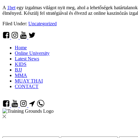
A
1bet
egy izgalmas világot nyit meg, ahol a lehetőségek határtalanok.
élményed. Készülj fel stratégiával és élvezd az online kaszinózás izga
Filed Under:
Uncategorized
Home
Online University
Latest News
KIDS
BJJ
MMA
MUAY THAI
CONTACT