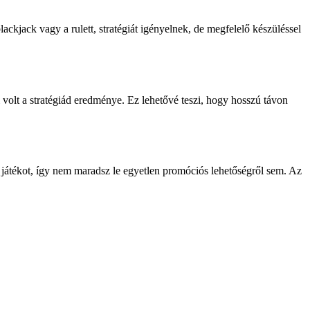
ckjack vagy a rulett, stratégiát igényelnek, de megfelelő készüléssel
mi volt a stratégiád eredménye. Ez lehetővé teszi, hogy hosszú távon
a játékot, így nem maradsz le egyetlen promóciós lehetőségről sem. Az