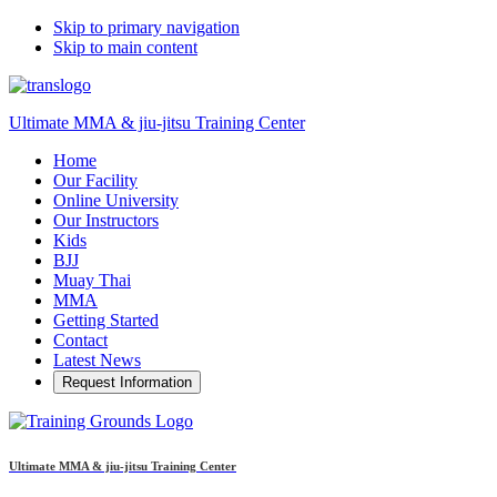
Skip to primary navigation
Skip to main content
Ultimate MMA & jiu-jitsu Training Center
Home
Our Facility
Online University
Our Instructors
Kids
BJJ
Muay Thai
MMA
Getting Started
Contact
Latest News
Request Information
Ultimate MMA & jiu-jitsu Training Center