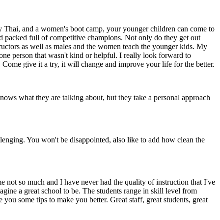
Muay Thai, and a women's boot camp, your younger children can come to
n and packed full of competitive champions. Not only do they get out
nstructors as well as males and the women teach the younger kids. My
ne person that wasn't kind or helpful. I really look forward to
Come give it a try, it will change and improve your life for the better.
 knows what they are talking about, but they take a personal approach
llenging. You won't be disappointed, also like to add how clean the
e not so much and I have never had the quality of instruction that I've
agine a great school to be. The students range in skill level from
e you some tips to make you better. Great staff, great students, great