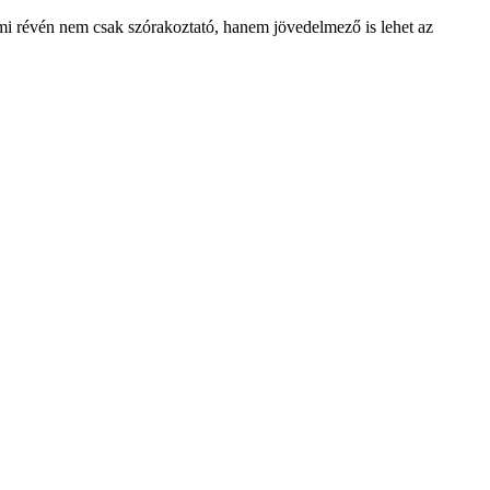
 ami révén nem csak szórakoztató, hanem jövedelmező is lehet az