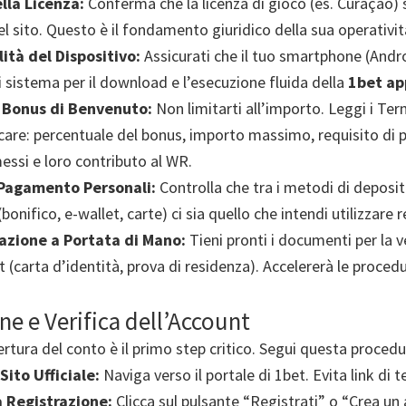
lla Licenza:
Conferma che la licenza di gioco (es. Curaçao) si
el sito. Questo è il fondamento giuridico della sua operativit
ità del Dispositivo:
Assicurati che il tuo smartphone (Andr
di sistema per il download e l’esecuzione fluida della
1bet ap
l Bonus di Benvenuto:
Non limitarti all’importo. Leggi i Ter
icare: percentuale del bonus, importo massimo, requisito di 
ssi e loro contributo al WR.
 Pagamento Personali:
Controlla che tra i metodi di deposit
bonifico, e-wallet, carte) ci sia quello che intendi utilizzare
zione a Portata di Mano:
Tieni pronti i documenti per la v
t (carta d’identità, prova di residenza). Accelererà le procedu
ne e Verifica dell’Account
ertura del conto è il primo step critico. Segui questa procedu
Sito Ufficiale:
Naviga verso il portale di 1bet. Evita link di te
a Registrazione:
Clicca sul pulsante “Registrati” o “Crea un 