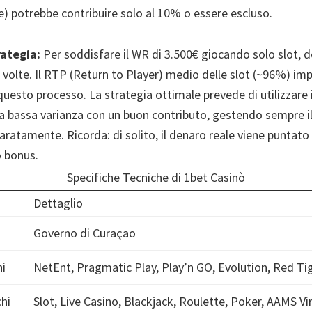
te) potrebbe contribuire solo al 10% o essere escluso.
rategia:
Per soddisfare il WR di 3.500€ giocando solo slot, de
ù volte. Il RTP (Return to Player) medio delle slot (~96%) imp
uesto processo. La strategia ottimale prevede di utilizzare 
 a bassa varianza con un buon contributo, gestendo sempre il
aratamente. Ricorda: di solito, il denaro reale viene puntato
 bonus.
Specifiche Tecniche di 1bet Casinò
Dettaglio
Governo di Curaçao
hi
NetEnt, Pragmatic Play, Play’n GO, Evolution, Red Tig
hi
Slot, Live Casino, Blackjack, Roulette, Poker, AAMS Vir