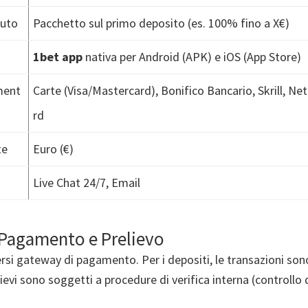
nuto
Pacchetto sul primo deposito (es. 100% fino a X€)
1bet app
nativa per Android (APK) e iOS (App Store)
ment
Carte (Visa/Mastercard), Bonifico Bancario, Skrill, Net
rd
te
Euro (€)
Live Chat 24/7, Email
 Pagamento e Prelievo
ersi gateway di pagamento. Per i depositi, le transazioni son
lievi sono soggetti a procedure di verifica interna (controllo d