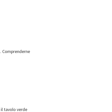
ici. Comprenderne
il tavolo verde