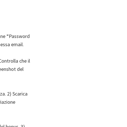
zione “Password
tessa email.
Controlla che il
eenshot del
za. 2) Scarica
viazione
el bonus. 3)