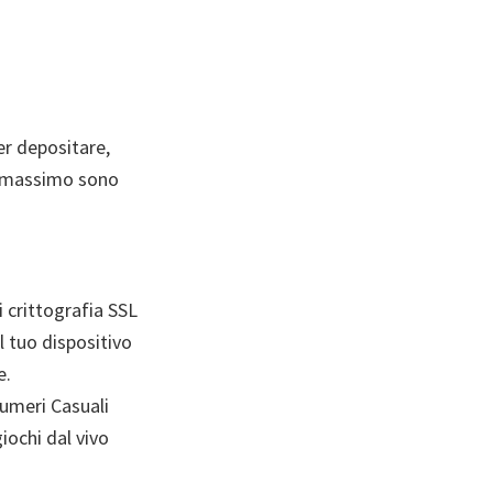
r depositare,
 e massimo sono
di crittografia SSL
l tuo dispositivo
e.
Numeri Casuali
iochi dal vivo