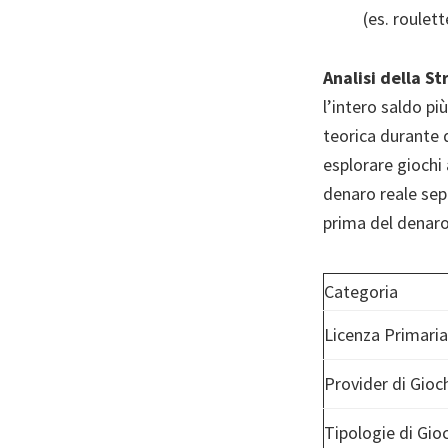
(es. roulet
Analisi della St
l’intero saldo pi
teorica durante q
esplorare giochi
denaro reale sep
prima del denaro
Categoria
Licenza Primaria
Provider di Gioc
Tipologie di Gioc