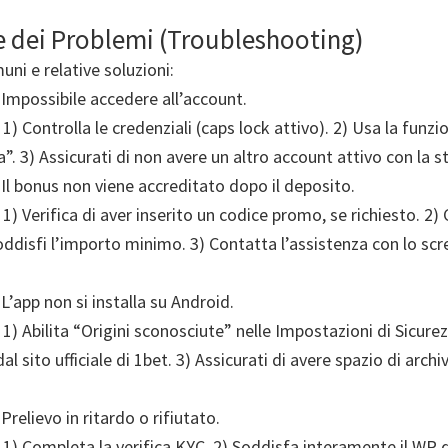
e dei Problemi (Troubleshooting)
ni e relative soluzioni:
Impossibile accedere all’account.
1) Controlla le credenziali (caps lock attivo). 2) Usa la fun
”. 3) Assicurati di non avere un altro account attivo con la s
Il bonus non viene accreditato dopo il deposito.
1) Verifica di aver inserito un codice promo, se richiesto. 2) 
ddisfi l’importo minimo. 3) Contatta l’assistenza con lo scr
L’app non si installa su Android.
1) Abilita “Origini sconosciute” nelle Impostazioni di Sicurez
al sito ufficiale di 1bet. 3) Assicurati di avere spazio di archi
Prelievo in ritardo o rifiutato.
1) Completa la verifica KYC. 2) Soddisfa interamente il WR d