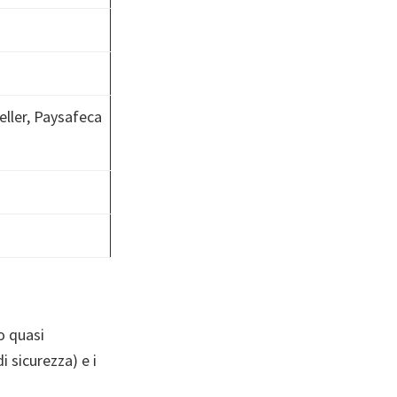
eller, Paysafeca
o quasi
i sicurezza) e i