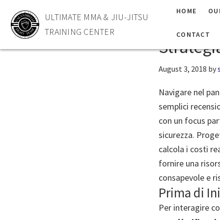
Skip
Skip
HOME
OU
ULTIMATE MMA & JIU-JITSU
1bet Man
to
to
TRAINING CENTER
primary
main
CONTACT
Strategi
navigation
content
August 3, 2018
by
Navigare nel pano
semplici recensi
con un focus part
sicurezza. Proge
calcola i costi r
fornire una riso
consapevole e r
Prima di In
Per interagire c