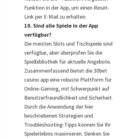
Funktion in der App, um einen Reset-
Link per E-Mail zu erhalten.
10. Sind alle Spiele in der App
verfügbar?
Die meisten Slots und Tischspiele sind
verfügbar, aber überprüfen Sie die
Spielbibliothek für aktuelle Angebote.
Zusammenfassend bietet die 30bet
casino app eine robuste Plattform für
Online-Gaming, mit Schwerpunkt auf
Benutzerfreundlichkeit und Sicherheit.
Durch die Anwendung der hier
beschriebenen Strategien und
Troubleshooting-Tipps können Sie Ihr
Spielerlebnis maximieren. Denken Sie