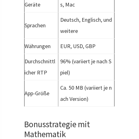
Geräte
s, Mac
Deutsch, Englisch, und
Sprachen
weitere
Währungen
EUR, USD, GBP
Durchschnittl
96% (variiert je nach S
icher RTP
piel)
Ca. 50 MB (variiert je n
App-Größe
ach Version)
Bonusstrategie mit
Mathematik