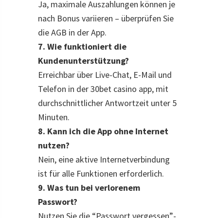
Ja, maximale Auszahlungen können je
nach Bonus variieren – überprüfen Sie
die AGB in der App.
7. Wie funktioniert die
Kundenunterstützung?
Erreichbar über Live-Chat, E-Mail und
Telefon in der 30bet casino app, mit
durchschnittlicher Antwortzeit unter 5
Minuten.
8. Kann ich die App ohne Internet
nutzen?
Nein, eine aktive Internetverbindung
ist für alle Funktionen erforderlich.
9. Was tun bei verlorenem
Passwort?
Nutzen Sie die “Passwort vergessen”-