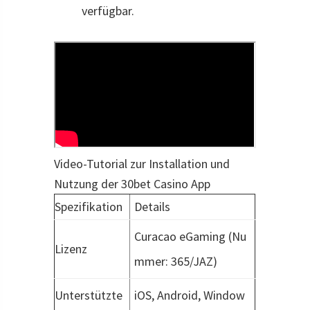
verfügbar.
Video-Tutorial zur Installation und
Nutzung der 30bet Casino App
Spezifikation
Details
Curacao eGaming (Nu
Lizenz
mmer: 365/JAZ)
Unterstützte
iOS, Android, Window