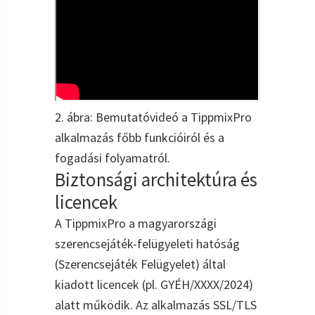
2. ábra: Bemutatóvideó a TippmixPro
alkalmazás főbb funkcióiról és a
fogadási folyamatról.
Biztonsági architektúra és
licencek
A TippmixPro a magyarországi
szerencsejáték-felügyeleti hatóság
(Szerencsejáték Felügyelet) által
kiadott licencek (pl. GYÉH/XXXX/2024)
alatt működik. Az alkalmazás SSL/TLS