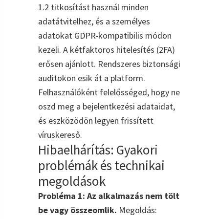
1.2 titkosítást használ minden
adatátvitelhez, és a személyes
adatokat GDPR-kompatibilis módon
kezeli. A kétfaktoros hitelesítés (2FA)
erősen ajánlott. Rendszeres biztonsági
auditokon esik át a platform.
Felhasználóként felelősséged, hogy ne
oszd meg a bejelentkezési adataidat,
és eszközödön legyen frissített
víruskereső.
Hibaelhárítás: Gyakori
problémák és technikai
megoldások
Probléma 1: Az alkalmazás nem tölt
be vagy összeomlik.
Megoldás: