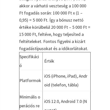
akkor a várható veszteség a 100 000
Ft fogadás során: 100 000 Ft x (1 –
0,95) = 5 000 Ft. Így a bónusz nettó
értéke körülbelül 20 000 Ft – 5 000 Ft =
15 000 Ft, feltéve, hogy teljesíted a
feltételeket. Fontos figyelni a kizárt
fogadástípusokat és a időkorlátokat.
Specifikáci
Érték
ó
iOS (iPhone, iPad), Andr
Platformok
oid (telefon, tábla)
Minimális o
iOS 12.0, Android 7.0 (N
perációs re