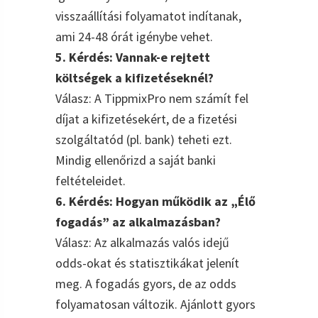
visszaállítási folyamatot indítanak,
ami 24-48 órát igénybe vehet.
5. Kérdés: Vannak-e rejtett
költségek a kifizetéseknél?
Válasz: A TippmixPro nem számít fel
díjat a kifizetésekért, de a fizetési
szolgáltatód (pl. bank) teheti ezt.
Mindig ellenőrizd a saját banki
feltételeidet.
6. Kérdés: Hogyan működik az „Élő
fogadás” az alkalmazásban?
Válasz: Az alkalmazás valós idejű
odds-okat és statisztikákat jelenít
meg. A fogadás gyors, de az odds
folyamatosan változik. Ajánlott gyors