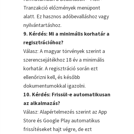
Tranzakció előzmények menüpont
alatt. Ez hasznos adóbevalláshoz vagy
nyilvántartáshoz.
9. Kérdés: Mi a minimális korhatár a
regisztrációhoz?
Válasz: A magyar törvények szerint a
szerencsejátékhoz 18 év a minimális
korhatár. A regisztráció során ezt
ellenőrizni kell, és később
dokumentumokkal igazolni.
10. Kérdés: Frissül-e automatikusan
az alkalmazás?
Válasz: Alapértelmezés szerint az App
Store és Google Play automatikus
frissítéseket hajt végre, de ezt