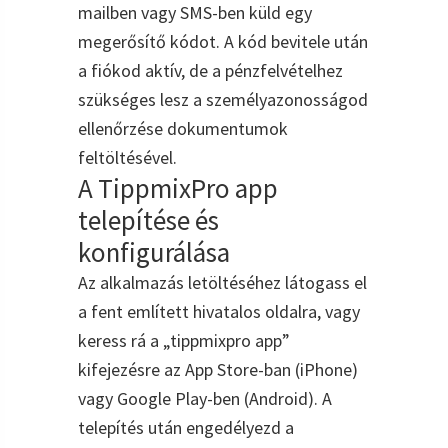
mailben vagy SMS-ben küld egy
megerősítő kódot. A kód bevitele után
a fiókod aktív, de a pénzfelvételhez
szükséges lesz a személyazonosságod
ellenőrzése dokumentumok
feltöltésével.
A TippmixPro app
telepítése és
konfigurálása
Az alkalmazás letöltéséhez látogass el
a fent említett hivatalos oldalra, vagy
keress rá a „tippmixpro app”
kifejezésre az App Store-ban (iPhone)
vagy Google Play-ben (Android). A
telepítés után engedélyezd a