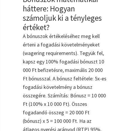
háttere: Hogyan
számoljuk ki a tényleges
értéket?
A bónuszok értékeléséhez meg kell
érteni a fogadási követelményeket
(wagering requirements). Tegyük fel,
kapsz egy 100% fogadási bónuszt 10
000 Ft befizetésre, maximális 20 000
Ft bónusszal. A bónusz feltétele: 5x-es
fogadási követelmény a bónusz
összegére. Számítás: Bónusz = 10 000
Ft (100% x 10 000 Ft). Összes
fogadandó összeg = 20 000 Ft
(bónusz) x 5 = 100 000 Ft. Ha az
átlagos nyerési arányod (RTP) 95%,