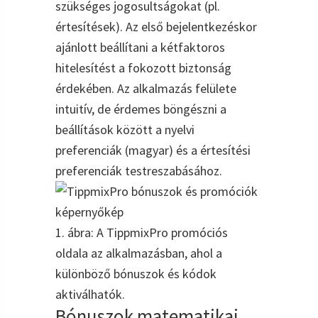
szükséges jogosultságokat (pl.
értesítések). Az első bejelentkezéskor
ajánlott beállítani a kétfaktoros
hitelesítést a fokozott biztonság
érdekében. Az alkalmazás felülete
intuitív, de érdemes böngészni a
beállítások között a nyelvi
preferenciák (magyar) és a értesítési
preferenciák testreszabásához.
1. ábra: A TippmixPro promóciós
oldala az alkalmazásban, ahol a
különböző bónuszok és kódok
aktiválhatók.
Bónuszok matematikai