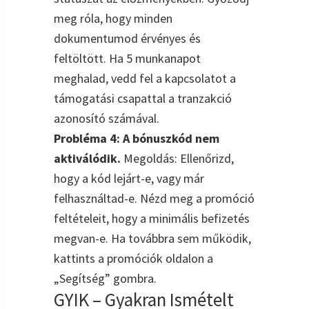
meg róla, hogy minden
dokumentumod érvényes és
feltöltött. Ha 5 munkanapot
meghalad, vedd fel a kapcsolatot a
támogatási csapattal a tranzakció
azonosító számával.
Probléma 4: A bónuszkód nem
aktiválódik.
Megoldás: Ellenőrizd,
hogy a kód lejárt-e, vagy már
felhasználtad-e. Nézd meg a promóció
feltételeit, hogy a minimális befizetés
megvan-e. Ha továbbra sem működik,
kattints a promóciók oldalon a
„Segítség” gombra.
GYIK – Gyakran Ismételt