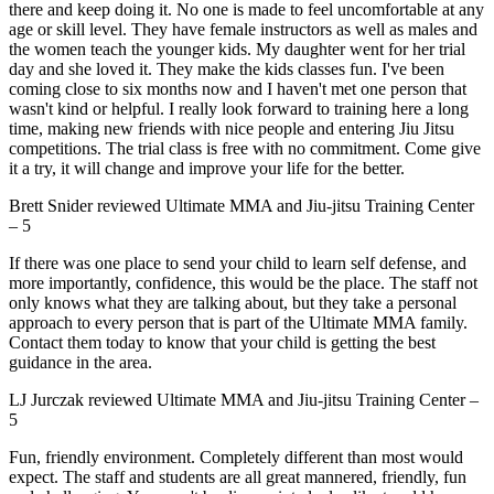
there and keep doing it. No one is made to feel uncomfortable at any
age or skill level. They have female instructors as well as males and
the women teach the younger kids. My daughter went for her trial
day and she loved it. They make the kids classes fun. I've been
coming close to six months now and I haven't met one person that
wasn't kind or helpful. I really look forward to training here a long
time, making new friends with nice people and entering Jiu Jitsu
competitions. The trial class is free with no commitment. Come give
it a try, it will change and improve your life for the better.
Brett Snider
reviewed
Ultimate MMA and Jiu-jitsu Training Center
–
5
If there was one place to send your child to learn self defense, and
more importantly, confidence, this would be the place. The staff not
only knows what they are talking about, but they take a personal
approach to every person that is part of the Ultimate MMA family.
Contact them today to know that your child is getting the best
guidance in the area.
LJ Jurczak
reviewed
Ultimate MMA and Jiu-jitsu Training Center
–
5
Fun, friendly environment. Completely different than most would
expect. The staff and students are all great mannered, friendly, fun