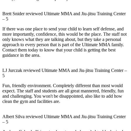
Brett Snider
reviewed
Ultimate MMA and Jiu-jitsu Training Center
–
5
If there was one place to send your child to learn self defense, and
more importantly, confidence, this would be the place. The staff not
only knows what they are talking about, but they take a personal
approach to every person that is part of the Ultimate MMA family.
Contact them today to know that your child is getting the best
guidance in the area.
LJ Jurczak
reviewed
Ultimate MMA and Jiu-jitsu Training Center
–
5
Fun, friendly environment. Completely different than most would
expect. The staff and students are all great mannered, friendly, fun
and challenging. You won't be disappointed, also like to add how
clean the gym and facilities are.
Albert Silva
reviewed
Ultimate MMA and Jiu-jitsu Training Center
–
5