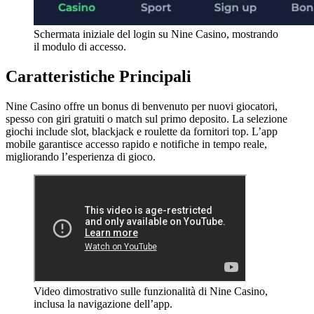
Schermata iniziale del login su Nine Casino, mostrando
il modulo di accesso.
Caratteristiche Principali
Nine Casino offre un bonus di benvenuto per nuovi giocatori,
spesso con giri gratuiti o match sul primo deposito. La selezione
giochi include slot, blackjack e roulette da fornitori top. L’app
mobile garantisce accesso rapido e notifiche in tempo reale,
migliorando l’esperienza di gioco.
Video dimostrativo sulle funzionalità di Nine Casino,
inclusa la navigazione dell’app.