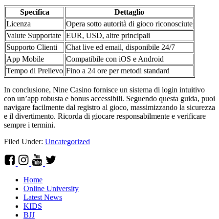
Specifica
Dettaglio
Licenza
Opera sotto autorità di gioco riconosciute
Valute Supportate
EUR, USD, altre principali
Supporto Clienti
Chat live ed email, disponibile 24/7
App Mobile
Compatibile con iOS e Android
Tempo di Prelievo
Fino a 24 ore per metodi standard
In conclusione, Nine Casino fornisce un sistema di login intuitivo
con un’app robusta e bonus accessibili. Seguendo questa guida, puoi
navigare facilmente dal registro al gioco, massimizzando la sicurezza
e il divertimento. Ricorda di giocare responsabilmente e verificare
sempre i termini.
Filed Under:
Uncategorized
Home
Online University
Latest News
KIDS
BJJ