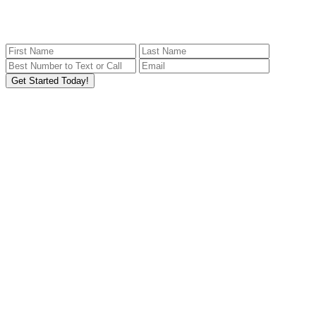
Get Started Today!