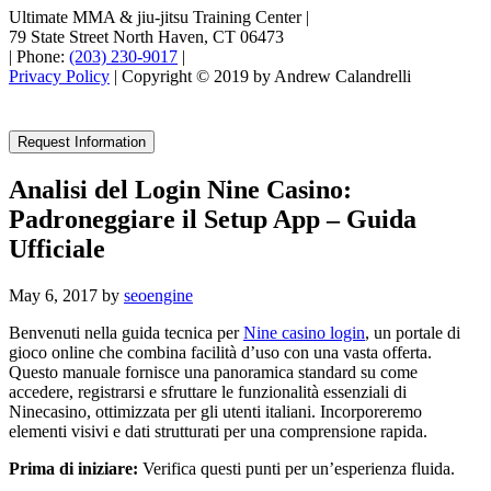
Ultimate MMA & jiu-jitsu Training Center
|
79 State Street North Haven, CT 06473
|
Phone:
(203) 230-9017
|
Privacy Policy
| Copyright © 2019 by Andrew Calandrelli
Request Information
Analisi del Login Nine Casino:
Padroneggiare il Setup App – Guida
Ufficiale
May 6, 2017
by
seoengine
Benvenuti nella guida tecnica per
Nine casino login
, un portale di
gioco online che combina facilità d’uso con una vasta offerta.
Questo manuale fornisce una panoramica standard su come
accedere, registrarsi e sfruttare le funzionalità essenziali di
Ninecasino, ottimizzata per gli utenti italiani. Incorporeremo
elementi visivi e dati strutturati per una comprensione rapida.
Prima di iniziare:
Verifica questi punti per un’esperienza fluida.