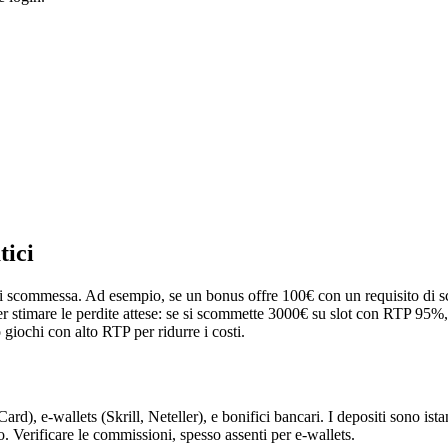
tici
di scommessa. Ad esempio, se un bonus offre 100€ con un requisito di 
stimare le perdite attese: se si scommette 3000€ su slot con RTP 95%, il
iochi con alto RTP per ridurre i costi.
rd), e-wallets (Skrill, Neteller), e bonifici bancari. I depositi sono ista
. Verificare le commissioni, spesso assenti per e-wallets.