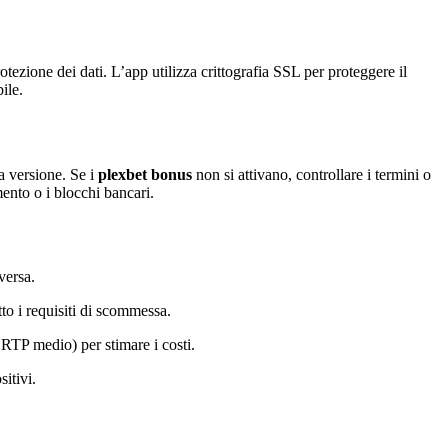
zione dei dati. L’app utilizza crittografia SSL per proteggere il
ile.
ma versione. Se i
plexbet bonus
non si attivano, controllare i termini o
amento o i blocchi bancari.
versa.
to i requisiti di scommessa.
RTP medio) per stimare i costi.
itivi.