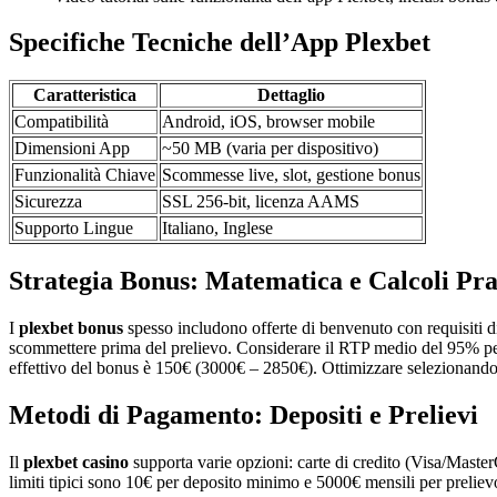
Specifiche Tecniche dell’App Plexbet
Caratteristica
Dettaglio
Compatibilità
Android, iOS, browser mobile
Dimensioni App
~50 MB (varia per dispositivo)
Funzionalità Chiave
Scommesse live, slot, gestione bonus
Sicurezza
SSL 256-bit, licenza AAMS
Supporto Lingue
Italiano, Inglese
Strategia Bonus: Matematica e Calcoli Pra
I
plexbet bonus
spesso includono offerte di benvenuto con requisiti 
scommettere prima del prelievo. Considerare il RTP medio del 95% per 
effettivo del bonus è 150€ (3000€ – 2850€). Ottimizzare selezionando g
Metodi di Pagamento: Depositi e Prelievi
Il
plexbet casino
supporta varie opzioni: carte di credito (Visa/MasterCa
limiti tipici sono 10€ per deposito minimo e 5000€ mensili per prelievo