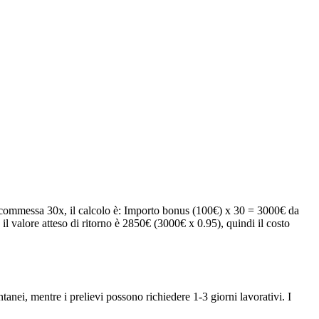
scommessa 30x, il calcolo è: Importo bonus (100€) x 30 = 3000€ da
 valore atteso di ritorno è 2850€ (3000€ x 0.95), quindi il costo
ntanei, mentre i prelievi possono richiedere 1-3 giorni lavorativi. I