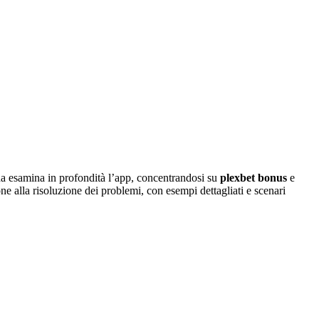
a esamina in profondità l’app, concentrandosi su
plexbet bonus
e
one alla risoluzione dei problemi, con esempi dettagliati e scenari