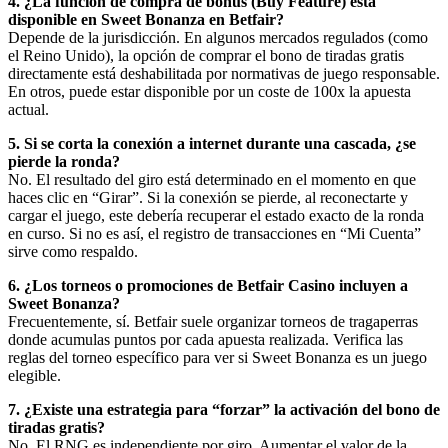
4. ¿La función de compra de bonus (Buy Feature) está
disponible en Sweet Bonanza en Betfair?
Depende de la jurisdicción. En algunos mercados regulados (como
el Reino Unido), la opción de comprar el bono de tiradas gratis
directamente está deshabilitada por normativas de juego responsable.
En otros, puede estar disponible por un coste de 100x la apuesta
actual.
5. Si se corta la conexión a internet durante una cascada, ¿se
pierde la ronda?
No. El resultado del giro está determinado en el momento en que
haces clic en “Girar”. Si la conexión se pierde, al reconectarte y
cargar el juego, este debería recuperar el estado exacto de la ronda
en curso. Si no es así, el registro de transacciones en “Mi Cuenta”
sirve como respaldo.
6. ¿Los torneos o promociones de Betfair Casino incluyen a
Sweet Bonanza?
Frecuentemente, sí. Betfair suele organizar torneos de tragaperras
donde acumulas puntos por cada apuesta realizada. Verifica las
reglas del torneo específico para ver si Sweet Bonanza es un juego
elegible.
7. ¿Existe una estrategia para “forzar” la activación del bono de
tiradas gratis?
No. El RNG es independiente por giro. Aumentar el valor de la