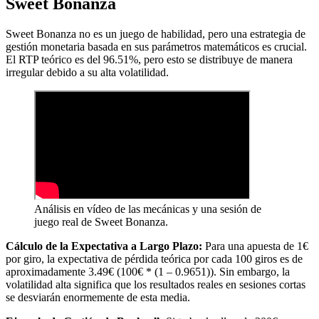
Sweet Bonanza
Sweet Bonanza no es un juego de habilidad, pero una estrategia de
gestión monetaria basada en sus parámetros matemáticos es crucial.
El RTP teórico es del 96.51%, pero esto se distribuye de manera
irregular debido a su alta volatilidad.
Análisis en vídeo de las mecánicas y una sesión de
juego real de Sweet Bonanza.
Cálculo de la Expectativa a Largo Plazo:
Para una apuesta de 1€
por giro, la expectativa de pérdida teórica por cada 100 giros es de
aproximadamente 3.49€ (100€ * (1 – 0.9651)). Sin embargo, la
volatilidad alta significa que los resultados reales en sesiones cortas
se desviarán enormemente de esta media.