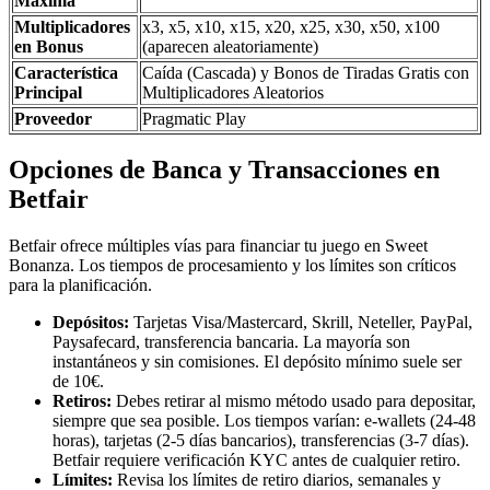
Máxima
Multiplicadores
x3, x5, x10, x15, x20, x25, x30, x50, x100
en Bonus
(aparecen aleatoriamente)
Característica
Caída (Cascada) y Bonos de Tiradas Gratis con
Principal
Multiplicadores Aleatorios
Proveedor
Pragmatic Play
Opciones de Banca y Transacciones en
Betfair
Betfair ofrece múltiples vías para financiar tu juego en Sweet
Bonanza. Los tiempos de procesamiento y los límites son críticos
para la planificación.
Depósitos:
Tarjetas Visa/Mastercard, Skrill, Neteller, PayPal,
Paysafecard, transferencia bancaria. La mayoría son
instantáneos y sin comisiones. El depósito mínimo suele ser
de 10€.
Retiros:
Debes retirar al mismo método usado para depositar,
siempre que sea posible. Los tiempos varían: e-wallets (24-48
horas), tarjetas (2-5 días bancarios), transferencias (3-7 días).
Betfair requiere verificación KYC antes de cualquier retiro.
Límites:
Revisa los límites de retiro diarios, semanales y