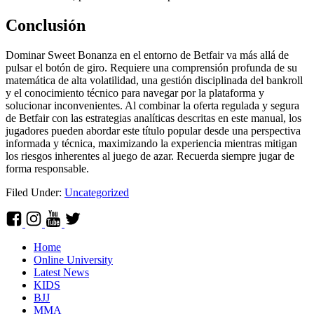
Conclusión
Dominar Sweet Bonanza en el entorno de Betfair va más allá de
pulsar el botón de giro. Requiere una comprensión profunda de su
matemática de alta volatilidad, una gestión disciplinada del bankroll
y el conocimiento técnico para navegar por la plataforma y
solucionar inconvenientes. Al combinar la oferta regulada y segura
de Betfair con las estrategias analíticas descritas en este manual, los
jugadores pueden abordar este título popular desde una perspectiva
informada y técnica, maximizando la experiencia mientras mitigan
los riesgos inherentes al juego de azar. Recuerda siempre jugar de
forma responsable.
Filed Under:
Uncategorized
Home
Online University
Latest News
KIDS
BJJ
MMA