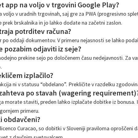
et app na voljo v trgovini Google Play?
 voljo v uradnih trgovinah, saj gre za PWA (progresivno splet
 prek brskalnika in jo lahko dodate na začetni zaslon.
traja potrditev računa?
r po oddaji dokumentov. V primeru nejasnosti se lahko podal
če pozabim odjaviti iz seje?
odejno prekine sejo po določenem času nedejavnosti. Za va
.
ekličem izplačilo?
kcija ni v statusu “obdelano”. Prekličite v razdelku zgodovin
zahteva po stavah (wagering requirement)
ga morate staviti, preden lahko izplačate dobitke iz bonusa. 
zgornjem primeru.
ki obdavčeni?
licenco Curacao, so dobitki v Sloveniji praviloma oproščeni 
vet z davčnim svetovalcem.