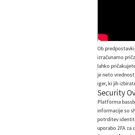
Ob predpostavki,
izračunamo priča
lahko pričakujet
je neto vrednost
iger, ki jih izbirat
Security O
Platforma bassbe
informacije so s
potrditev identi
uporabo 2FA za 