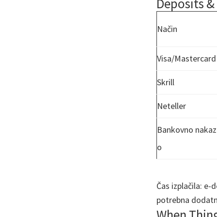
Deposits &
Način
Visa/Mastercard
Skrill
Neteller
Bankovno nakazi
o
Čas izplačila: e-d
potrebna dodatna
When Thin