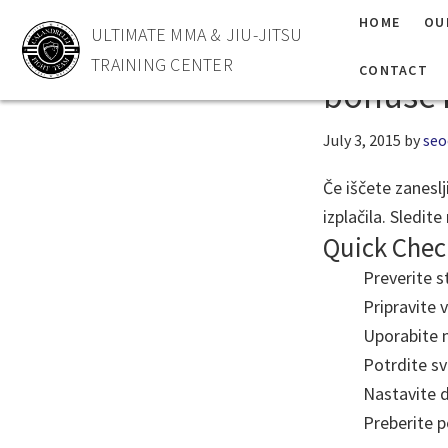
Skip
Skip
HOME
OU
ULTIMATE MMA & JIU-JITSU
Bassbet 
to
to
TRAINING CENTER
primary
main
CONTACT
bonuse 
navigation
content
July 3, 2015
by
seo
Če iščete zanesl
izplačila. Sledit
Quick Check
Preverite s
Pripravite 
Uporabite 
Potrdite sv
Nastavite 
Preberite p