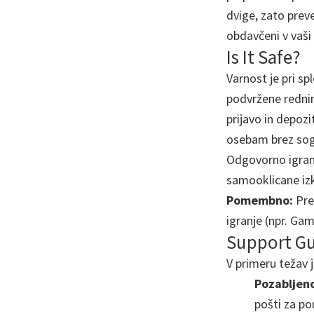
dvige, zato prev
obdavčeni v vaši
Is It Safe?
Varnost je pri s
podvržene rednim 
prijavo in depozi
osebam brez sog
Odgovorno igranj
samooklicane izkl
Pomembno:
Pred
igranje (npr. Ga
Support G
V primeru težav j
Pozabljeno
pošti za po