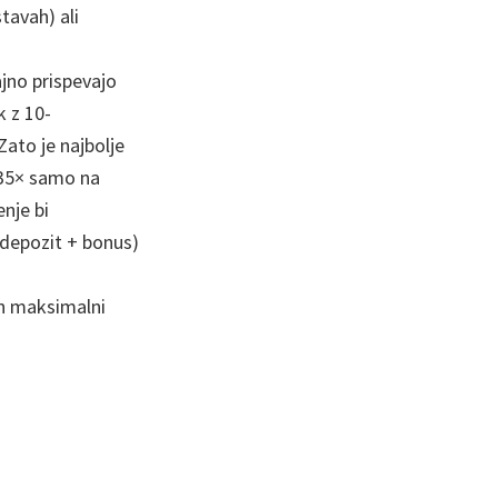
tavah) ali
ajno prispevajo
k z 10-
Zato je najbolje
o 35× samo na
enje bi
(depozit + bonus)
in maksimalni