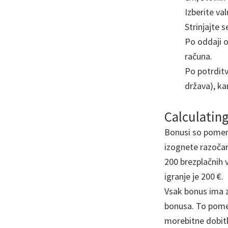
Izberite va
Strinjajte s
Po oddaji o
računa.
Po potrditv
država), ka
Calculatin
Bonusi so pomemb
izognete razoča
200 brezplačnih 
igranje je 200 €.
Vsak bonus ima z
bonusa. To pomen
morebitne dobitk