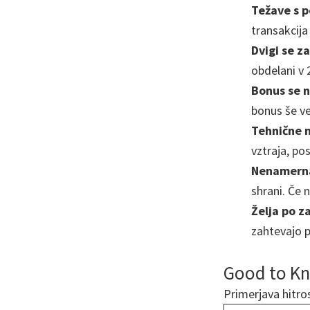
Težave s 
transakcija
Dvigi se za
obdelani v 
Bonus se ni
bonus še ve
Tehnične n
vztraja, po
Nenamerna
shrani. Če 
Želja po z
zahtevajo 
Good to K
Primerjava hitros