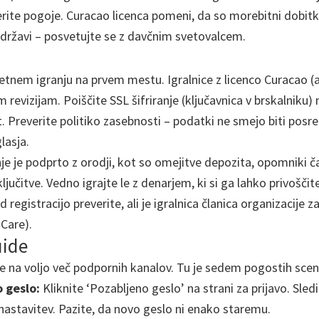
erite pogoje. Curacao licenca pomeni, da so morebitni dobitk
 državi – posvetujte se z davčnim svetovalcem.
pletnem igranju na prvem mestu. Igralnice z licenco Curacao (
revizijam. Poiščite SSL šifriranje (ključavnica v brskalniku) 
t. Preverite politiko zasebnosti – podatki ne smejo biti posr
lasja.
e je podprto z orodji, kot so omejitve depozita, opomniki 
jučitve. Vedno igrajte le z denarjem, ki si ga lahko privoščite
 registracijo preverite, ali je igralnica članica organizacije
mCare).
uide
e na voljo več podpornih kanalov. Tu je sedem pogostih scenar
 geslo:
Kliknite ‘Pozabljeno geslo’ na strani za prijavo. Sled
nastavitev. Pazite, da novo geslo ni enako staremu.