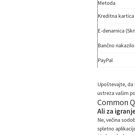
Metoda
Kreditna kartica
E-denarnica (Skri
Bančno nakazilo
PayPal
Upoštevajte, da s
ustreza vašim po
Common Qu
Ali za igra
Ne, večina sodob
spletno aplikacij