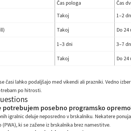
Čas pologa
Čas dv
Takoj
1–2 dn
ll)
Takoj
Do 24 
1–3 dni
3–7 dn
Takoj
Do 24 
e časi lahko podaljšajo med vikendi ali prazniki. Vedno izbe
trebam po hitrosti.
estions
nje potrebujem posebno programsko opremo
nih igralnic deluje neposredno v brskalniku. Nekatere ponuj
o (PWA), ki se zažene iz brskalnika brez namestitve.