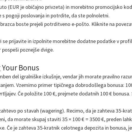
luto (EUR je običajno privzeta) in morebitno promocijsko kod
e s pogoji poslovanja in potrdite, da ste polnoletni.
brazca boste prejeli potrditveno e-pošto. Kliknite na poveza
i se prijavite in izpolnite morebitne dodatne podatke v profil
r pospeši poznejše dvige.
g Your Bonus
en del igralniške izkušnje, vendar jih morate pravilno razu
ranjem. Vzemimo primer tipičnega dobrodošlega bonusa: 10
vrtljajev. Če položite 100 €, prejmete dodatnih 100 € bonusa.
ahtevo po stavah (wagering). Recimo, da je zahteva 35-kra
i, da morate skupaj staviti 35 × 100 € = 3500 €, preden lah
e. Če je zahteva 35-kratnik celotnega depozita in bonusa, je