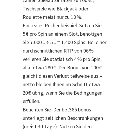
zählen Spielautomaten zu 100 %,
Tischspiele wie Blackjack oder
Roulette meist nur zu 10 %.
Ein reales Rechenbeispiel: Setzen Sie
5 € pro Spin an einem Slot, benötigen
Sie 7.000 € ÷ 5 € = 1.400 Spins. Bei einer
durchschnittlichen RTP von 96 %
verlieren Sie statistisch 4 % pro Spin,
also etwa 280 €. Der Bonus von 100 €
gleicht diesen Verlust teilweise aus –
netto bleiben Ihnen im Schnitt etwa
20 € übrig, wenn Sie die Bedingungen
erfüllen.
Beachten Sie: Der bet365 bonus
unterliegt zeitlichen Beschränkungen
(meist 30 Tage). Nutzen Sie den