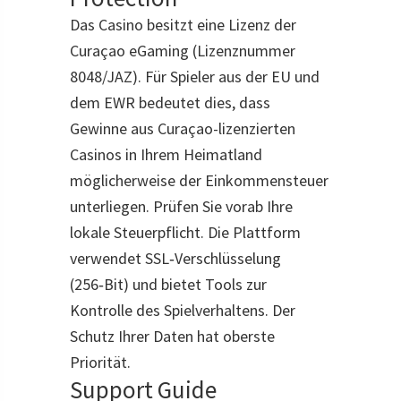
Das Casino besitzt eine Lizenz der
Curaçao eGaming (Lizenznummer
8048/JAZ). Für Spieler aus der EU und
dem EWR bedeutet dies, dass
Gewinne aus Curaçao-lizenzierten
Casinos in Ihrem Heimatland
möglicherweise der Einkommensteuer
unterliegen. Prüfen Sie vorab Ihre
lokale Steuerpflicht. Die Plattform
verwendet SSL‑Verschlüsselung
(256‑Bit) und bietet Tools zur
Kontrolle des Spielverhaltens. Der
Schutz Ihrer Daten hat oberste
Priorität.
Support Guide