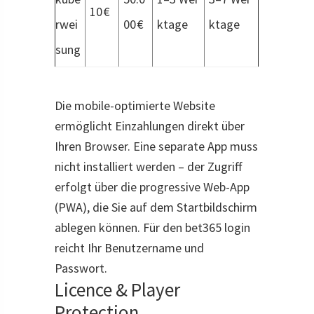
10 €
rwei
00 €
ktage
ktage
sung
Die mobile-optimierte Website
ermöglicht Einzahlungen direkt über
Ihren Browser. Eine separate App muss
nicht installiert werden – der Zugriff
erfolgt über die progressive Web-App
(PWA), die Sie auf dem Startbildschirm
ablegen können. Für den bet365 login
reicht Ihr Benutzername und
Passwort.
Licence & Player
Protection