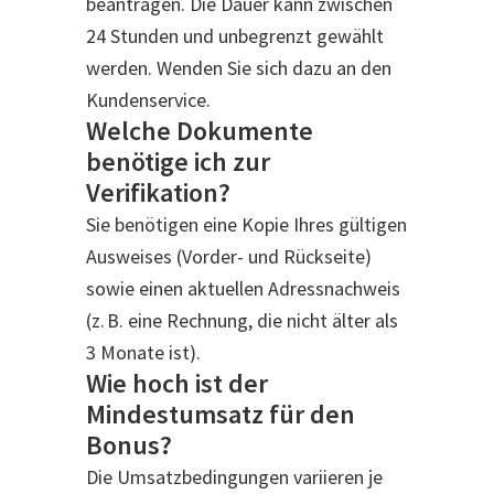
beantragen. Die Dauer kann zwischen
24 Stunden und unbegrenzt gewählt
werden. Wenden Sie sich dazu an den
Kundenservice.
Welche Dokumente
benötige ich zur
Verifikation?
Sie benötigen eine Kopie Ihres gültigen
Ausweises (Vorder- und Rückseite)
sowie einen aktuellen Adressnachweis
(z. B. eine Rechnung, die nicht älter als
3 Monate ist).
Wie hoch ist der
Mindestumsatz für den
Bonus?
Die Umsatzbedingungen variieren je