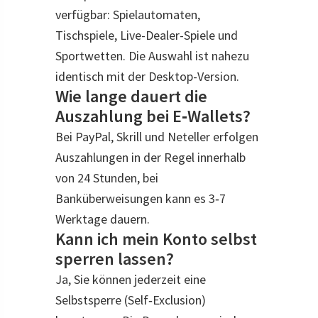
verfügbar: Spielautomaten,
Tischspiele, Live-Dealer-Spiele und
Sportwetten. Die Auswahl ist nahezu
identisch mit der Desktop-Version.
Wie lange dauert die
Auszahlung bei E‑Wallets?
Bei PayPal, Skrill und Neteller erfolgen
Auszahlungen in der Regel innerhalb
von 24 Stunden, bei
Banküberweisungen kann es 3‑7
Werktage dauern.
Kann ich mein Konto selbst
sperren lassen?
Ja, Sie können jederzeit eine
Selbstsperre (Self‑Exclusion)