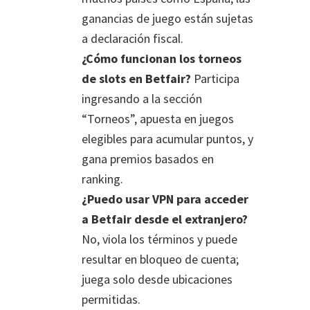
ganancias de juego están sujetas
a declaración fiscal.
¿Cómo funcionan los torneos
de slots en Betfair?
Participa
ingresando a la sección
“Torneos”, apuesta en juegos
elegibles para acumular puntos, y
gana premios basados en
ranking.
¿Puedo usar VPN para acceder
a Betfair desde el extranjero?
No, viola los términos y puede
resultar en bloqueo de cuenta;
juega solo desde ubicaciones
permitidas.