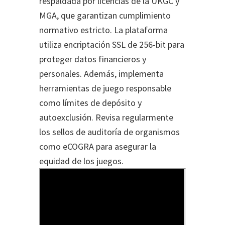
respaldada por licencias de la UKGC y
MGA, que garantizan cumplimiento
normativo estricto. La plataforma
utiliza encriptación SSL de 256-bit para
proteger datos financieros y
personales. Además, implementa
herramientas de juego responsable
como límites de depósito y
autoexclusión. Revisa regularmente
los sellos de auditoría de organismos
como eCOGRA para asegurar la
equidad de los juegos.