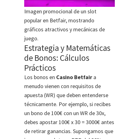
Imagen promocional de un slot
popular en Betfair, mostrando
gráficos atractivos y mecánicas de
juego.
Estrategia y Matemáticas
de Bonos: Cálculos
Prácticos
Los bonos en
Casino Betfair
a
menudo vienen con requisitos de
apuesta (WR) que deben entenderse
técnicamente. Por ejemplo, si recibes
un bono de 100€ con un WR de 30x,
debes apostar 100€ x 30 = 3000€ antes
de retirar ganancias. Supongamos que