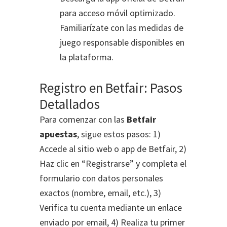
para acceso móvil optimizado.
Familiarízate con las medidas de
juego responsable disponibles en
la plataforma.
Registro en Betfair: Pasos
Detallados
Para comenzar con las
Betfair
apuestas
, sigue estos pasos: 1)
Accede al sitio web o app de Betfair, 2)
Haz clic en “Registrarse” y completa el
formulario con datos personales
exactos (nombre, email, etc.), 3)
Verifica tu cuenta mediante un enlace
enviado por email, 4) Realiza tu primer