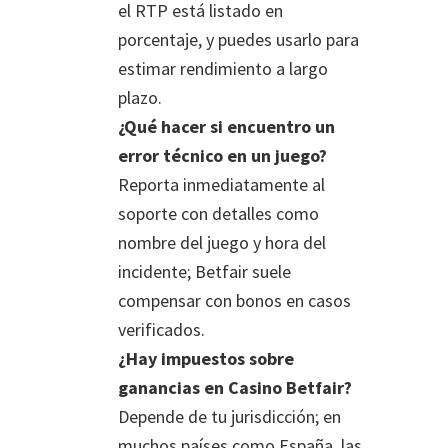
el RTP está listado en
porcentaje, y puedes usarlo para
estimar rendimiento a largo
plazo.
¿Qué hacer si encuentro un
error técnico en un juego?
Reporta inmediatamente al
soporte con detalles como
nombre del juego y hora del
incidente; Betfair suele
compensar con bonos en casos
verificados.
¿Hay impuestos sobre
ganancias en Casino Betfair?
Depende de tu jurisdicción; en
muchos países como España, las