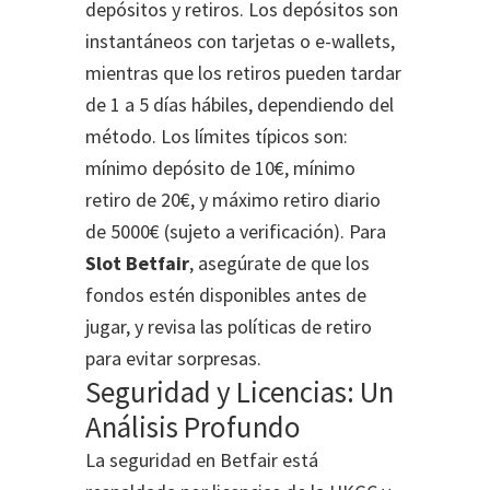
depósitos y retiros. Los depósitos son
instantáneos con tarjetas o e-wallets,
mientras que los retiros pueden tardar
de 1 a 5 días hábiles, dependiendo del
método. Los límites típicos son:
mínimo depósito de 10€, mínimo
retiro de 20€, y máximo retiro diario
de 5000€ (sujeto a verificación). Para
Slot Betfair
, asegúrate de que los
fondos estén disponibles antes de
jugar, y revisa las políticas de retiro
para evitar sorpresas.
Seguridad y Licencias: Un
Análisis Profundo
La seguridad en Betfair está