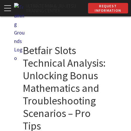
Skip
Skip
ULTIMATE MMA & JIU-JITSU
REQUEST
TRAINING CENTER
INFORMATION
to
to
primary
main
navigation
content
Betfair Slots
Technical Analysis:
Unlocking Bonus
Mathematics and
Troubleshooting
Scenarios – Pro
Tips