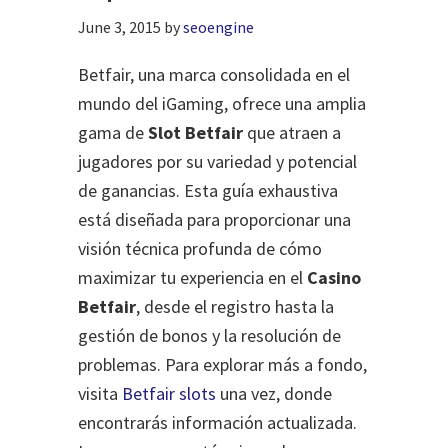
June 3, 2015
by
seoengine
Betfair, una marca consolidada en el
mundo del iGaming, ofrece una amplia
gama de
Slot Betfair
que atraen a
jugadores por su variedad y potencial
de ganancias. Esta guía exhaustiva
está diseñada para proporcionar una
visión técnica profunda de cómo
maximizar tu experiencia en el
Casino
Betfair
, desde el registro hasta la
gestión de bonos y la resolución de
problemas. Para explorar más a fondo,
visita
Betfair slots
una vez, donde
encontrarás información actualizada.