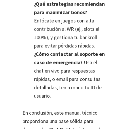
¿Qué estrategias recomiendan
para maximizar bonos?
Enfócate en juegos con alta
contribución al WR (ej., slots al
100%), y gestiona tu bankroll
para evitar pérdidas rápidas.
¿Cómo contactar al soporte en
caso de emergencia?
Usa el
chat en vivo para respuestas
rápidas, o email para consultas
detalladas; ten a mano tu ID de
usuario.
En conclusión, este manual técnico
proporciona una base sólida para