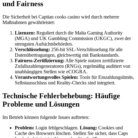
und Fairness
Die Sicherheit bei Captian cooks casino wird durch mehrere
Maßnahmen gewährleistet:
Lizenzen:
Reguliert durch die Malta Gaming Authority
(MGA) und UK Gambling Commission (UKGC), zwei der
strengsten Aufsichtsbehörden.
Verschlüsselung:
256-bit SSL-Verschlüsselung für alle
Datenübertragungen, gleichwertig mit Bankstandards.
Fairness-Zertifizierung:
Alle Spiele nutzen zertifizierte
Zufallszahlengeneratoren (RNGs), regelmäßig auditiert von
unabhängigen Stellen wie eCOGRA.
Verantwortungsvolles Spielen:
Tools für Einzahlungslimits,
Selbstausschluss und Reality-Checks sind integriert.
Technische Fehlerbehebung: Häufige
Probleme und Lösungen
Im Betrieb können folgende Issues auftreten:
Problem:
Login fehlgeschlagen.
Lösung:
Cookies und
Cache des Browsers löschen. Stellen Sie sicher, dass Caps