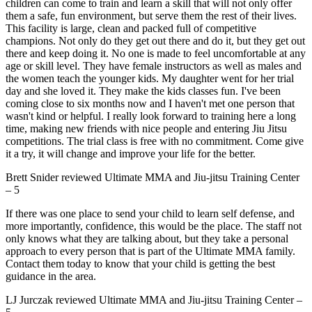
children can come to train and learn a skill that will not only offer
them a safe, fun environment, but serve them the rest of their lives.
This facility is large, clean and packed full of competitive
champions. Not only do they get out there and do it, but they get out
there and keep doing it. No one is made to feel uncomfortable at any
age or skill level. They have female instructors as well as males and
the women teach the younger kids. My daughter went for her trial
day and she loved it. They make the kids classes fun. I've been
coming close to six months now and I haven't met one person that
wasn't kind or helpful. I really look forward to training here a long
time, making new friends with nice people and entering Jiu Jitsu
competitions. The trial class is free with no commitment. Come give
it a try, it will change and improve your life for the better.
Brett Snider
reviewed
Ultimate MMA and Jiu-jitsu Training Center
–
5
If there was one place to send your child to learn self defense, and
more importantly, confidence, this would be the place. The staff not
only knows what they are talking about, but they take a personal
approach to every person that is part of the Ultimate MMA family.
Contact them today to know that your child is getting the best
guidance in the area.
LJ Jurczak
reviewed
Ultimate MMA and Jiu-jitsu Training Center
–