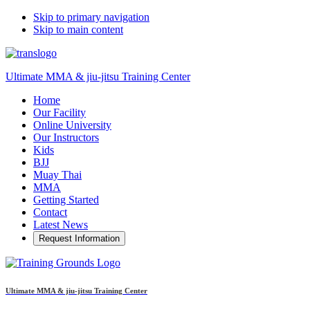
Skip to primary navigation
Skip to main content
Ultimate MMA & jiu-jitsu Training Center
Home
Our Facility
Online University
Our Instructors
Kids
BJJ
Muay Thai
MMA
Getting Started
Contact
Latest News
Request Information
Ultimate MMA & jiu-jitsu Training Center