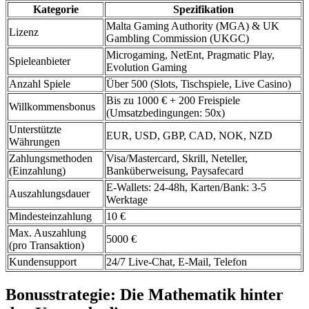
Kategorie
Spezifikation
Malta Gaming Authority (MGA) & UK
Lizenz
Gambling Commission (UKGC)
Microgaming, NetEnt, Pragmatic Play,
Spieleanbieter
Evolution Gaming
Anzahl Spiele
Über 500 (Slots, Tischspiele, Live Casino)
Bis zu 1000 € + 200 Freispiele
Willkommensbonus
(Umsatzbedingungen: 50x)
Unterstützte
EUR, USD, GBP, CAD, NOK, NZD
Währungen
Zahlungsmethoden
Visa/Mastercard, Skrill, Neteller,
(Einzahlung)
Banküberweisung, Paysafecard
E-Wallets: 24-48h, Karten/Bank: 3-5
Auszahlungsdauer
Werktage
Mindesteinzahlung
10 €
Max. Auszahlung
5000 €
(pro Transaktion)
Kundensupport
24/7 Live-Chat, E-Mail, Telefon
Bonusstrategie: Die Mathematik hinter