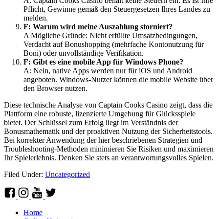
A: Captain Cooks Casino behält keine Steuern ein. Es ist Ihre
Pflicht, Gewinne gemäß den Steuergesetzen Ihres Landes zu
melden.
F: Warum wird meine Auszahlung storniert?
A Mögliche Gründe: Nicht erfüllte Umsatzbedingungen,
Verdacht auf Bonushopping (mehrfache Kontonutzung für
Boni) oder unvollständige Verifikation.
F: Gibt es eine mobile App für Windows Phone?
A: Nein, native Apps werden nur für iOS und Android
angeboten. Windows-Nutzer können die mobile Website über
den Browser nutzen.
Diese technische Analyse von Captain Cooks Casino zeigt, dass die
Plattform eine robuste, lizenzierte Umgebung für Glücksspiele
bietet. Der Schlüssel zum Erfolg liegt im Verständnis der
Bonusmathematik und der proaktiven Nutzung der Sicherheitstools.
Bei korrekter Anwendung der hier beschriebenen Strategien und
Troubleshooting-Methoden minimieren Sie Risiken und maximieren
Ihr Spielerlebnis. Denken Sie stets an verantwortungsvolles Spielen.
Filed Under:
Uncategorized
Home