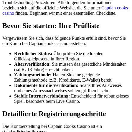
Troubleshooting-Prozeduren. Alle folgenden Informationen
beziehen sich auf die offizielle Website, die Sie unter
Captian cooks
casino
finden. Beginnen wir mit einer essentiellen Checkliste.
Bevor Sie starten: Ihre Prüfliste
Vergewissern Sie sich, dass folgende Punkte erfüllt sind, bevor Sie
ein Konto bei Captian cooks casino erstellen:
Rechtlicher Status:
Überprüfen Sie die lokalen
Glücksspielgesetze in Ihrer Region.
Altersverifikation:
Sie müssen das gesetzliche Mindestalter
(i.d.R. 18 Jahre) erreicht haben.
Zahlungsmethode:
Halten Sie eine geeignete
Zahlungsmethode (z.B. Kreditkarte, E-Wallet) bereit.
Dokumente für die Verifikation:
Scans Ihres Ausweises
und eines Adressnachweises sollten griffbereit sein.
Stabile Internetverbindung:
Entscheidend für reibungsloses
Spiel, besonders beim Live-Casino.
Detaillierte Registrierungsschritte
Die Kontoerstellung bei Captain Cooks Casino ist ein
standardisierter Prozess: