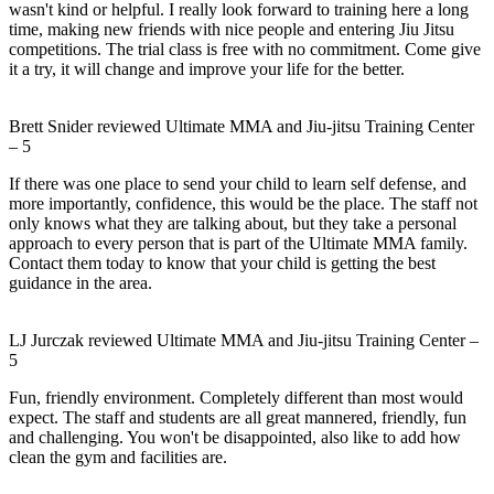
wasn't kind or helpful. I really look forward to training here a long
time, making new friends with nice people and entering Jiu Jitsu
competitions. The trial class is free with no commitment. Come give
it a try, it will change and improve your life for the better.
Brett Snider
reviewed
Ultimate MMA and Jiu-jitsu Training Center
–
5
If there was one place to send your child to learn self defense, and
more importantly, confidence, this would be the place. The staff not
only knows what they are talking about, but they take a personal
approach to every person that is part of the Ultimate MMA family.
Contact them today to know that your child is getting the best
guidance in the area.
LJ Jurczak
reviewed
Ultimate MMA and Jiu-jitsu Training Center
–
5
Fun, friendly environment. Completely different than most would
expect. The staff and students are all great mannered, friendly, fun
and challenging. You won't be disappointed, also like to add how
clean the gym and facilities are.