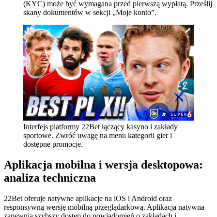
(KYC) może być wymagana przed pierwszą wypłatą. Prześlij
skany dokumentów w sekcji „Moje konto”.
Interfejs platformy 22Bet łączący kasyno i zakłady
sportowe. Zwróć uwagę na menu kategorii gier i
dostępne promocje.
Aplikacja mobilna i wersja desktopowa:
analiza techniczna
22Bet oferuje natywne aplikacje na iOS i Android oraz
responsywną wersję mobilną przeglądarkową. Aplikacja natywna
zapewnia szybszy dostęp do powiadomień o zakładach i