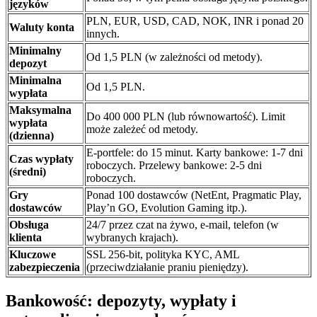
języków
PLN, EUR, USD, CAD, NOK, INR i ponad 20
Waluty konta
innych.
Minimalny
Od 1,5 PLN (w zależności od metody).
depozyt
Minimalna
Od 1,5 PLN.
wypłata
Maksymalna
Do 400 000 PLN (lub równowartość). Limit
wypłata
może zależeć od metody.
(dzienna)
E-portfele: do 15 minut. Karty bankowe: 1-7 dni
Czas wypłaty
roboczych. Przelewy bankowe: 2-5 dni
(średni)
roboczych.
Gry
Ponad 100 dostawców (NetEnt, Pragmatic Play,
dostawców
Play’n GO, Evolution Gaming itp.).
Obsługa
24/7 przez czat na żywo, e-mail, telefon (w
klienta
wybranych krajach).
Kluczowe
SSL 256-bit, polityka KYC, AML
zabezpieczenia
(przeciwdziałanie praniu pieniędzy).
Bankowość: depozyty, wypłaty i