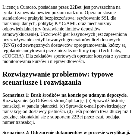
Licencja Curacao, posiadana przez 22Bet, jest powszechna na
rynku i zapewnia pewien poziom nadzoru. Operator stosuje
standardowe praktyki bezpieczeństwa: szyfrowanie SSL dla
transmisji danych, politykę KYC/AML oraz mechanizmy
odpowiedzialnej gry (ustawienie limitów depositów,
samowykluczenie). Uczciwość gier kasynowych jest zapewniona
przez używanie certyfikowanych generatorów liczb losowych
(RNG) od zewnętrznych dostawców oprogramowania, którzy są
regularnie audytowani przez niezależne firmy (np. iTech Labs,
eCOGRA). Dla zakładów sportowych operator korzysta z systemu
monitorowania kursów i nieprawidłowości.
Rozwiązywanie problemów: typowe
scenariusze i rozwiązania
Scenariusz 1: Brak środków na koncie po udanym depozycie.
Rozwiązanie: (a) Odśwież stronę/aplikację. (b) Sprawdź historię
transakcji w panelu płatności. (c) Sprawdź e-mail potwierdzający
transakcję od dostawcy płatności. (d) Jeśli problem trwa dłużej niż 1
godzinę, skontaktuj się z supportem 22Bet przez czat, podając
numer transakcji.
Scenariusz 2: Odrzucenie dokumentów w procesie weryfikacji.