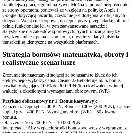
stabilniejszą pracę z grami na żywo. Można ją pobrać bezpośrednio
ze strony operatora, ponieważ ze względu na politykę Apple i
Google dotyczącą hazardu, często nie jest dostępna w oficjalnych
sklepach. Wersja desktopowa, dostępna przez przeglądarkę, oferuje
pełnię funkcjonalności, w tym zaawansowane narzędzia
statystyczne dla zakładów sportowych. Synchronizacja między
urządzeniami jest pełna – stan konta, otwarte zakłady i historia
transakcji są identyczne na wszystkich platformach.
Strategia bonusów: matematyka, obroty i
realistyczne scenariusze
Zrozumienie matematyki stojącej za bonusami to klucz do ich
efektywnego wykorzystania. Casino 22Bet oferuje m.in. bonus
powitalny sięgający 100% do 300 PLN (lub ekwiwalent w innej
walucie) z określonymi wymaganiami obrotowymi (WR).
Przykład obliczeniowy nr 1 (Bonus kasynowy):
Założenia: Depozyt = 200 PLN, Bonus = 100% (200 PLN), Łączny
kapitał gry = 400 PLN. Wymagany obrót (WR) = 50x kwota
bonusu.
Obliczenie: 50 x 200 PLN = 10 000 PLN.
Interpretacja: Aby wypłacić środki bonusowe wraz z wygranymi z