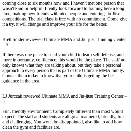
coming close to six months now and I haven't met one person that
wasn't kind or helpful. I really look forward to training here a long
time, making new friends with nice people and entering Jiu Jitsu
competitions. The trial class is free with no commitment. Come give
it a try, it will change and improve your life for the better.
Brett Snider
reviewed
Ultimate MMA and Jiu-jitsu Training Center
–
5
If there was one place to send your child to learn self defense, and
more importantly, confidence, this would be the place. The staff not
only knows what they are talking about, but they take a personal
approach to every person that is part of the Ultimate MMA family.
Contact them today to know that your child is getting the best
guidance in the area.
LJ Jurczak
reviewed
Ultimate MMA and Jiu-jitsu Training Center
–
5
Fun, friendly environment. Completely different than most would
expect. The staff and students are all great mannered, friendly, fun
and challenging. You won't be disappointed, also like to add how
clean the gym and facilities are.