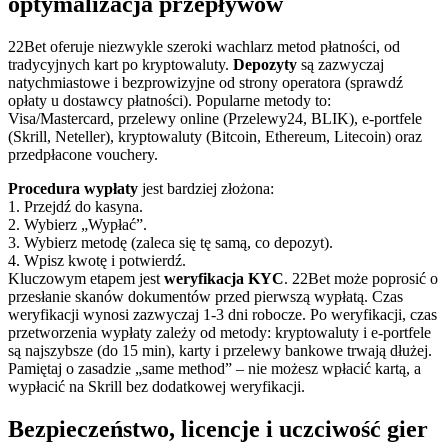
optymalizacja przepływów
22Bet oferuje niezwykle szeroki wachlarz metod płatności, od
tradycyjnych kart po kryptowaluty.
Depozyty
są zazwyczaj
natychmiastowe i bezprowizyjne od strony operatora (sprawdź
opłaty u dostawcy płatności). Popularne metody to:
Visa/Mastercard, przelewy online (Przelewy24, BLIK), e-portfele
(Skrill, Neteller), kryptowaluty (Bitcoin, Ethereum, Litecoin) oraz
przedpłacone vouchery.
Procedura wypłaty
jest bardziej złożona:
1. Przejdź do kasyna.
2. Wybierz „Wypłać”.
3. Wybierz metodę (zaleca się tę samą, co depozyt).
4. Wpisz kwotę i potwierdź.
Kluczowym etapem jest
weryfikacja KYC
. 22Bet może poprosić o
przesłanie skanów dokumentów przed pierwszą wypłatą. Czas
weryfikacji wynosi zazwyczaj 1-3 dni robocze. Po weryfikacji, czas
przetworzenia wypłaty zależy od metody: kryptowaluty i e-portfele
są najszybsze (do 15 min), karty i przelewy bankowe trwają dłużej.
Pamiętaj o zasadzie „same method” – nie możesz wpłacić kartą, a
wypłacić na Skrill bez dodatkowej weryfikacji.
Bezpieczeństwo, licencje i uczciwość gier