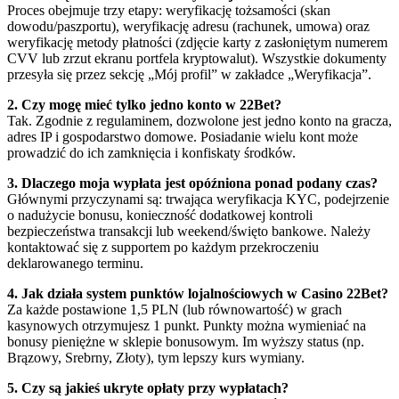
Proces obejmuje trzy etapy: weryfikację tożsamości (skan
dowodu/paszportu), weryfikację adresu (rachunek, umowa) oraz
weryfikację metody płatności (zdjęcie karty z zasłoniętym numerem
CVV lub zrzut ekranu portfela kryptowalut). Wszystkie dokumenty
przesyła się przez sekcję „Mój profil” w zakładce „Weryfikacja”.
2. Czy mogę mieć tylko jedno konto w 22Bet?
Tak. Zgodnie z regulaminem, dozwolone jest jedno konto na gracza,
adres IP i gospodarstwo domowe. Posiadanie wielu kont może
prowadzić do ich zamknięcia i konfiskaty środków.
3. Dlaczego moja wypłata jest opóźniona ponad podany czas?
Głównymi przyczynami są: trwająca weryfikacja KYC, podejrzenie
o nadużycie bonusu, konieczność dodatkowej kontroli
bezpieczeństwa transakcji lub weekend/święto bankowe. Należy
kontaktować się z supportem po każdym przekroczeniu
deklarowanego terminu.
4. Jak działa system punktów lojalnościowych w Casino 22Bet?
Za każde postawione 1,5 PLN (lub równowartość) w grach
kasynowych otrzymujesz 1 punkt. Punkty można wymieniać na
bonusy pieniężne w sklepie bonusowym. Im wyższy status (np.
Brązowy, Srebrny, Złoty), tym lepszy kurs wymiany.
5. Czy są jakieś ukryte opłaty przy wypłatach?