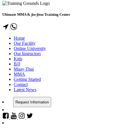
Ultimate MMA & jiu-jitsu Training Center
Home
Our Facility
Online University
Our Instructors
Kids
BJJ
Muay Thai
MMA
Getting Started
Contact
Latest News
Request Information