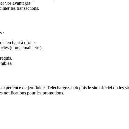
er vos avantages.
iliter les transactions.
s :
ire” en haut à droite.
ctes (nom, email, etc.).
requis.
nibles.
périence de jeu fluide. Téléchargez-la depuis le site officiel ou les sto
es notifications pour les promotions.