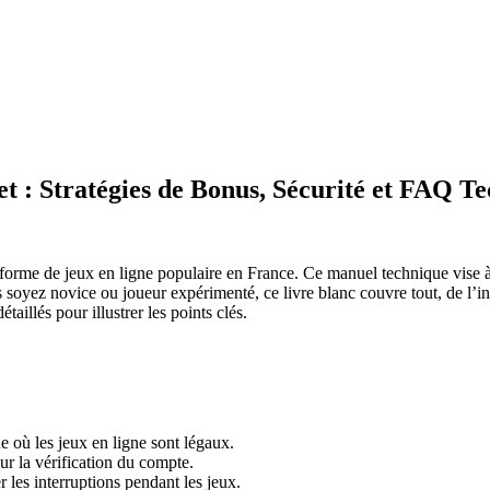
t : Stratégies de Bonus, Sécurité et FAQ T
eforme de jeux en ligne populaire en France. Ce manuel technique vise à
soyez novice ou joueur expérimenté, ce livre blanc couvre tout, de l’ins
aillés pour illustrer les points clés.
 où les jeux en ligne sont légaux.
our la vérification du compte.
 les interruptions pendant les jeux.