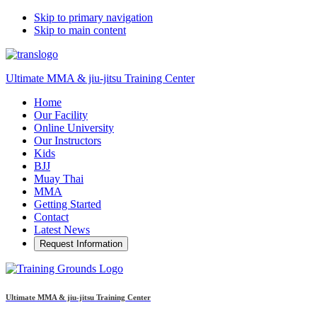
Skip to primary navigation
Skip to main content
Ultimate MMA & jiu-jitsu Training Center
Home
Our Facility
Online University
Our Instructors
Kids
BJJ
Muay Thai
MMA
Getting Started
Contact
Latest News
Request Information
Ultimate MMA & jiu-jitsu Training Center