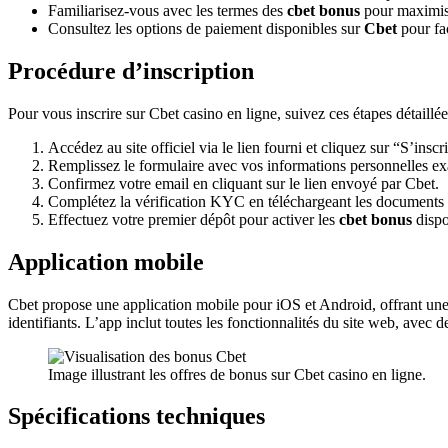
Familiarisez-vous avec les termes des
cbet bonus
pour maximis
Consultez les options de paiement disponibles sur
Cbet
pour fac
Procédure d’inscription
Pour vous inscrire sur Cbet casino en ligne, suivez ces étapes détaillée
Accédez au site officiel via le lien fourni et cliquez sur “S’inscr
Remplissez le formulaire avec vos informations personnelles exa
Confirmez votre email en cliquant sur le lien envoyé par Cbet.
Complétez la vérification KYC en téléchargeant les documents 
Effectuez votre premier dépôt pour activer les
cbet bonus
dispo
Application mobile
Cbet propose une application mobile pour iOS et Android, offrant une ex
identifiants. L’app inclut toutes les fonctionnalités du site web, avec d
Image illustrant les offres de bonus sur Cbet casino en ligne.
Spécifications techniques