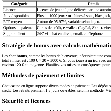
Catégorie
Détails
Licence
Licence de jeu en ligne délivrée par une autorit
Jeux disponibles
Plus de 1000 jeux : machines à sous, blackjack, 
RTP moyen
Autour de 95-97%, variable selon le jeu.
Options de paiement
Cartes de crédit, e-wallets (PayPal, Skrill), vir
Support client
24/7 via chat en direct, email, et téléphone.
Stratégie de bonus avec calculs mathémati
Les
cbet bonus
, comme les bonus de bienvenue, nécessitent une com
total à miser est : 100 € × 30 = 3000 €. Si vous jouez à un jeu avec u
environ 120 € en moyenne. Planifiez vos mises en conséquence pour m
Méthodes de paiement et limites
Cbet casino en ligne supporte divers modes de paiement. Les dépôts son
crédit. Les retraits prennent 1-3 jours ouvrables, selon la méthode. Vér
Sécurité et licences