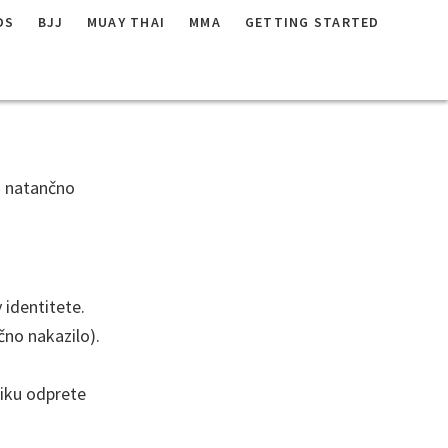
DS
BJJ
MUAY THAI
MMA
GETTING STARTED
cije do
a natančno
 identitete.
nčno nakazilo).
niku odprete