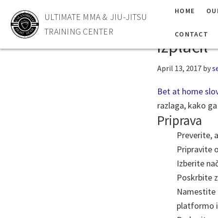
Skip
Skip
HOME
OU
ULTIMATE MMA & JIU-JITSU
Celoten 
to
to
TRAINING CENTER
primary
main
CONTACT
izplačil
navigation
content
April 13, 2017
by
s
Bet at home slo
razlaga, kako ga k
Priprava
Preverite, 
Pripravite 
Izberite nač
Poskrbite z
Namestite m
platformo i