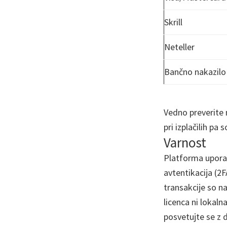
Skrill
Neteller
Bančno nakazilo
Vedno preverite 
pri izplačilih pa
Varnost
Platforma uporab
avtentikacija (2F
transakcije so 
licenca ni lokaln
posvetujte se z