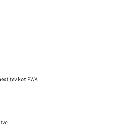
mestitev kot PWA
tve.