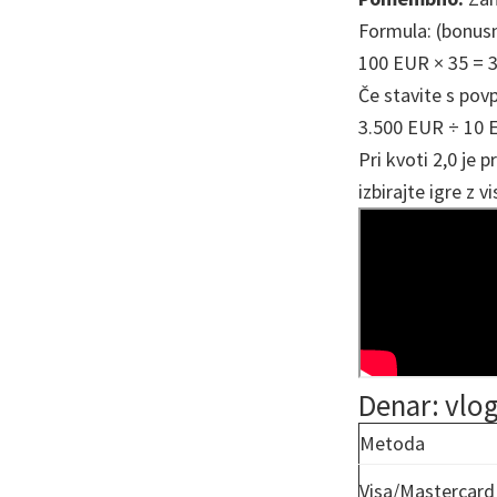
Formula: (bonusn
100 EUR × 35 = 
Če stavite s povp
3.500 EUR ÷ 10 E
Pri kvoti 2,0 je 
izbirajte igre z 
Denar: vlog
Metoda
Visa/Mastercard