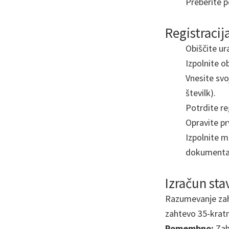
Preberite p
Registracij
Obiščite ur
Izpolnite o
Vnesite svo
številk).
Potrdite re
Opravite pr
Izpolnite m
dokumenta
Izračun sta
Razumevanje zaht
zahtevo 35-krat
Pomembno:
Zaht