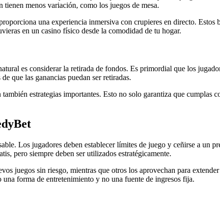
én tienen menos variación, como los juegos de mesa.
proporciona una experiencia inmersiva con crupieres en directo. Estos 
vieras en un casino físico desde la comodidad de tu hogar.
natural es considerar la retirada de fondos. Es primordial que los juga
de que las ganancias puedan ser retiradas.
n también estrategias importantes. Esto no solo garantiza que cumplas co
edyBet
le. Los jugadores deben establecer límites de juego y ceñirse a un pre
atis, pero siempre deben ser utilizados estratégicamente.
vos juegos sin riesgo, mientras que otros los aprovechan para extender
o una forma de entretenimiento y no una fuente de ingresos fija.