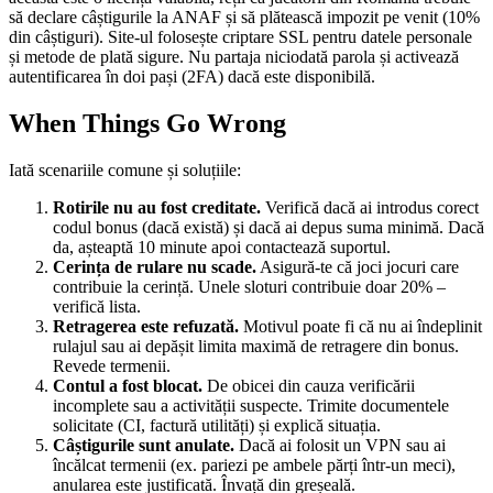
să declare câștigurile la ANAF și să plătească impozit pe venit (10%
din câștiguri). Site-ul folosește criptare SSL pentru datele personale
și metode de plată sigure. Nu partaja niciodată parola și activează
autentificarea în doi pași (2FA) dacă este disponibilă.
When Things Go Wrong
Iată scenariile comune și soluțiile:
Rotirile nu au fost creditate.
Verifică dacă ai introdus corect
codul bonus (dacă există) și dacă ai depus suma minimă. Dacă
da, așteaptă 10 minute apoi contactează suportul.
Cerința de rulare nu scade.
Asigură-te că joci jocuri care
contribuie la cerință. Unele sloturi contribuie doar 20% –
verifică lista.
Retragerea este refuzată.
Motivul poate fi că nu ai îndeplinit
rulajul sau ai depășit limita maximă de retragere din bonus.
Revede termenii.
Contul a fost blocat.
De obicei din cauza verificării
incomplete sau a activității suspecte. Trimite documentele
solicitate (CI, factură utilități) și explică situația.
Câștigurile sunt anulate.
Dacă ai folosit un VPN sau ai
încălcat termenii (ex. pariezi pe ambele părți într-un meci),
anularea este justificată. Învață din greșeală.