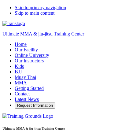
Skip to primary navigation
Skip to main content
Ultimate MMA & jiu-jitsu Training Center
Home
Our Facility
Online University
Our Instructors
Kids
BJJ
Muay Thai
MMA
Getting Started
Contact
Latest News
Request Information
Ultimate MMA & jiu-jitsu Training Center