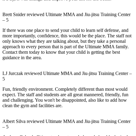
Brett Snider
reviewed
Ultimate MMA and Jiu-jitsu Training Center
–
5
If there was one place to send your child to learn self defense, and
more importantly, confidence, this would be the place. The staff not
only knows what they are talking about, but they take a personal
approach to every person that is part of the Ultimate MMA family.
Contact them today to know that your child is getting the best
guidance in the area.
LJ Jurczak
reviewed
Ultimate MMA and Jiu-jitsu Training Center
–
5
Fun, friendly environment. Completely different than most would
expect. The staff and students are all great mannered, friendly, fun
and challenging. You won't be disappointed, also like to add how
clean the gym and facilities are.
Albert Silva
reviewed
Ultimate MMA and Jiu-jitsu Training Center
–
5