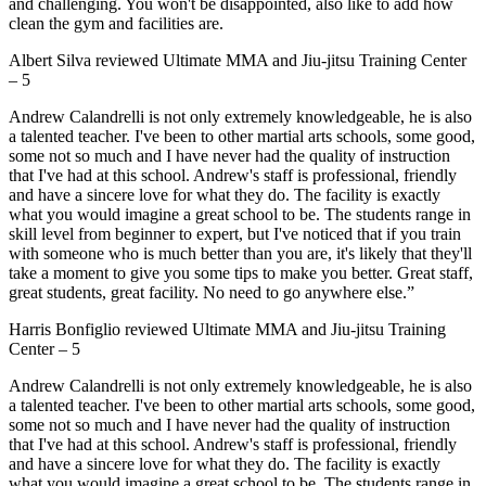
and challenging. You won't be disappointed, also like to add how
clean the gym and facilities are.
Albert Silva
reviewed
Ultimate MMA and Jiu-jitsu Training Center
–
5
Andrew Calandrelli is not only extremely knowledgeable, he is also
a talented teacher. I've been to other martial arts schools, some good,
some not so much and I have never had the quality of instruction
that I've had at this school. Andrew's staff is professional, friendly
and have a sincere love for what they do. The facility is exactly
what you would imagine a great school to be. The students range in
skill level from beginner to expert, but I've noticed that if you train
with someone who is much better than you are, it's likely that they'll
take a moment to give you some tips to make you better. Great staff,
great students, great facility. No need to go anywhere else.”
Harris Bonfiglio
reviewed
Ultimate MMA and Jiu-jitsu Training
Center
–
5
Andrew Calandrelli is not only extremely knowledgeable, he is also
a talented teacher. I've been to other martial arts schools, some good,
some not so much and I have never had the quality of instruction
that I've had at this school. Andrew's staff is professional, friendly
and have a sincere love for what they do. The facility is exactly
what you would imagine a great school to be. The students range in