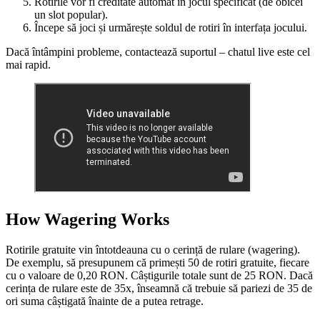
Rotirile vor fi creditate automat în jocul specificat (de obicei
un slot popular).
Începe să joci și urmărește soldul de rotiri în interfața jocului.
Dacă întâmpini probleme, contactează suportul – chatul live este cel
mai rapid.
How Wagering Works
Rotirile gratuite vin întotdeauna cu o cerință de rulare (wagering).
De exemplu, să presupunem că primești 50 de rotiri gratuite, fiecare
cu o valoare de 0,20 RON. Câștigurile totale sunt de 25 RON. Dacă
cerința de rulare este de 35x, înseamnă că trebuie să pariezi de 35 de
ori suma câștigată înainte de a putea retrage.