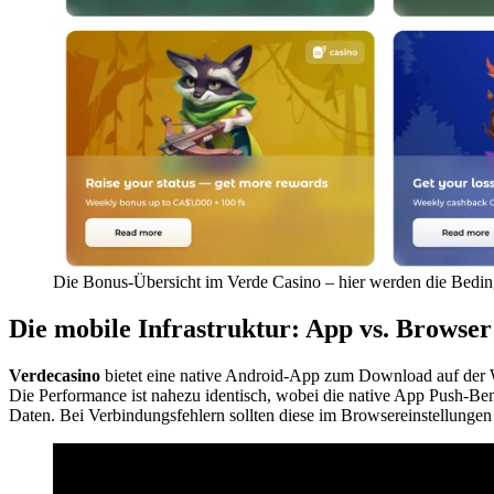
Die Bonus-Übersicht im Verde Casino – hier werden die Bedi
Die mobile Infrastruktur: App vs. Browser
Verdecasino
bietet eine native Android-App zum Download auf der W
Die Performance ist nahezu identisch, wobei die native App Push-Ben
Daten. Bei Verbindungsfehlern sollten diese im Browsereinstellungen