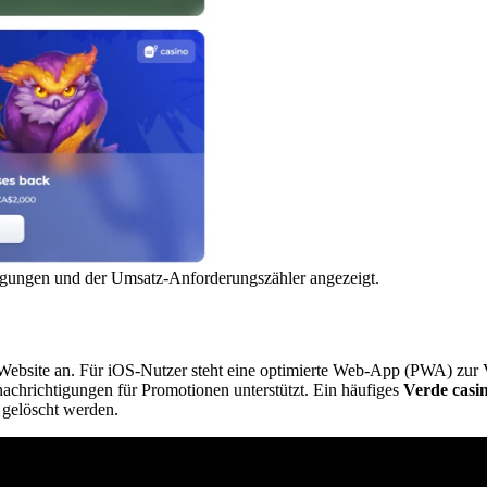
ngungen und der Umsatz-Anforderungszähler angezeigt.
ebsite an. Für iOS-Nutzer steht eine optimierte Web-App (PWA) zur 
achrichtigungen für Promotionen unterstützt. Ein häufiges
Verde casin
 gelöscht werden.