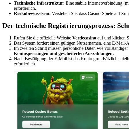
Technische Infrastruktur:
Eine stabile Internetverbindung (m
erforderlich.
Risikobewusstsein:
Verstehen Sie, dass Casino-Spiele auf Zufal
Der technische Registrierungsprozess: Schr
Rufen Sie die offizielle Website
Verdecasino
auf und klicken S
Das System fordert einen gültigen Nutzernamen, eine E-Mail-Ad
Im zweiten Schritt müssen persönliche Daten wie vollständi
Kontosperrungen und gescheiterten Auszahlungen.
Nach Bestätigung der E-Mail ist das Konto grundsätzlich spielb
erforderlich.