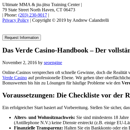
Ultimate MMA & jiu-jitsu Training Center
|
79 State Street North Haven, CT 06473
|
Phone:
(203) 230-9017
|
Privacy Policy
| Copyright © 2019 by Andrew Calandrelli
Request Information
Das Verde Casino-Handbook – Der vollstän
November 2, 2016
by
seoengine
Online-Casinos versprechen oft schnelle Gewinne, doch die Realität
Verde Casino
auf professionelle Ebene. Wir gehen über oberflächlich
Bonuswerten bis hin zu Lösungen für häufige Probleme wie den
Verd
Voraussetzungen: Die Checkliste vor der R
Ein erfolgreicher Start basiert auf Vorbereitung. Stellen Sie sicher, das
Alters- und Wohnsitznachweis:
Sie sind mindestens 18 Jahre 
(Antillephone N.V.) keine Dienste erstreckt (z.B. einige EU-Län
Finanzielle Transparenz:
Halten Sie ein Bankkonto oder ein E-W