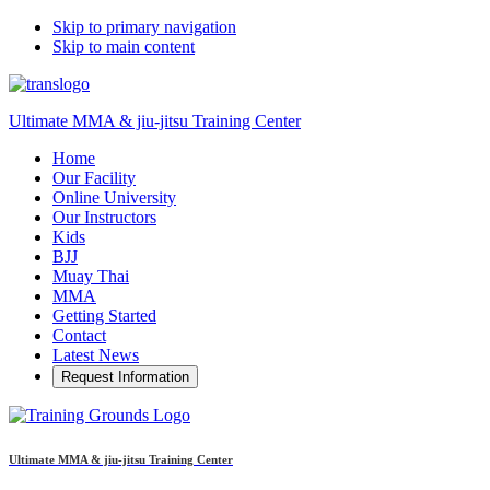
Skip to primary navigation
Skip to main content
Ultimate MMA & jiu-jitsu Training Center
Home
Our Facility
Online University
Our Instructors
Kids
BJJ
Muay Thai
MMA
Getting Started
Contact
Latest News
Request Information
Ultimate MMA & jiu-jitsu Training Center