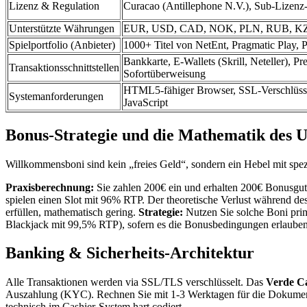
Lizenz & Regulation
Curacao (Antillephone N.V.), Sub-Lizen
Unterstützte Währungen
EUR, USD, CAD, NOK, PLN, RUB, K
Spielportfolio (Anbieter)
1000+ Titel von NetEnt, Pragmatic Play, P
Bankkarte, E-Wallets (Skrill, Neteller), Pr
Transaktionsschnittstellen
Sofortüberweisung
HTML5-fähiger Browser, SSL-Verschlüsselu
Systemanforderungen
JavaScript
Bonus-Strategie und die Mathematik des 
Willkommensboni sind kein „freies Geld“, sondern ein Hebel mit sp
Praxisberechnung:
Sie zahlen 200€ ein und erhalten 200€ Bonusgu
spielen einen Slot mit 96% RTP. Der theoretische Verlust während de
erfüllen, mathematisch gering.
Strategie:
Nutzen Sie solche Boni primä
Blackjack mit 99,5% RTP), sofern es die Bonusbedingungen erlaube
Banking & Sicherheits-Architektur
Alle Transaktionen werden via SSL/TLS verschlüsselt. Das
Verde C
Auszahlung (KYC). Rechnen Sie mit 1-3 Werktagen für die Dokumenten
technisch im Cashier-System hart codiert.