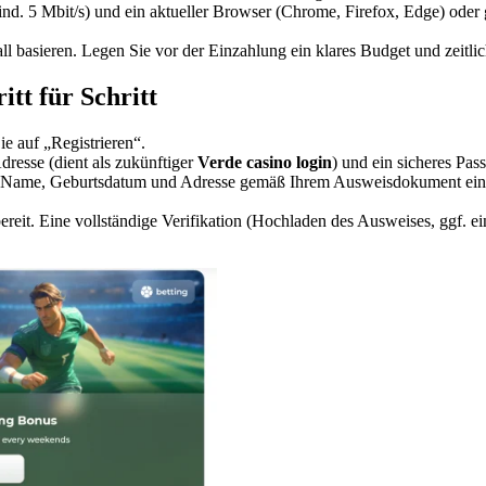
ind. 5 Mbit/s) und ein aktueller Browser (Chrome, Firefox, Edge) oder
l basieren. Legen Sie vor der Einzahlung ein klares Budget und zeitlich
itt für Schritt
ie auf „Registrieren“.
resse (dient als zukünftiger
Verde casino login
) und ein sicheres Pa
ger Name, Geburtsdatum und Adresse gemäß Ihrem Ausweisdokument ei
ereit. Eine vollständige Verifikation (Hochladen des Ausweises, ggf. e