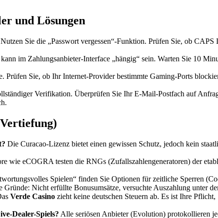
ler und Lösungen
 Nutzen Sie die „Passwort vergessen“-Funktion. Prüfen Sie, ob CAPS L
 kann im Zahlungsanbieter-Interface „hängig“ sein. Warten Sie 10 Minu
 Prüfen Sie, ob Ihr Internet-Provider bestimmte Gaming-Ports blockier
vollständiger Verifikation. Überprüfen Sie Ihr E-Mail-Postfach auf An
ch.
Vertiefung)
t?
Die Curacao-Lizenz bietet einen gewissen Schutz, jedoch kein staatl
e wie eCOGRA testen die RNGs (Zufallszahlengeneratoren) der etabl
twortungsvolles Spielen“ finden Sie Optionen für zeitliche Sperren (Co
 Gründe: Nicht erfüllte Bonusumsätze, versuchte Auszahlung unter dem
as
Verde Casino
zieht keine deutschen Steuern ab. Es ist Ihre Pflich
ive-Dealer-Spiels?
Alle seriösen Anbieter (Evolution) protokollieren 