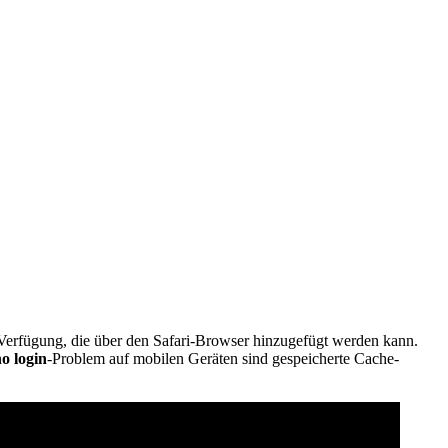
Verfügung, die über den Safari-Browser hinzugefügt werden kann.
o login
-Problem auf mobilen Geräten sind gespeicherte Cache-