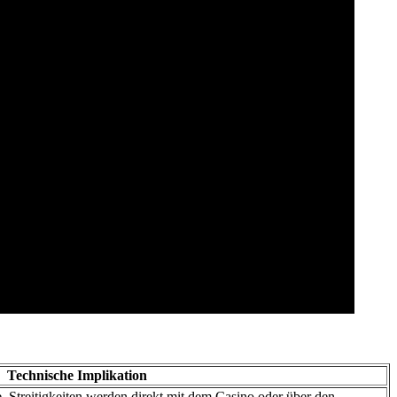
Technische Implikation
e. Streitigkeiten werden direkt mit dem Casino oder über den