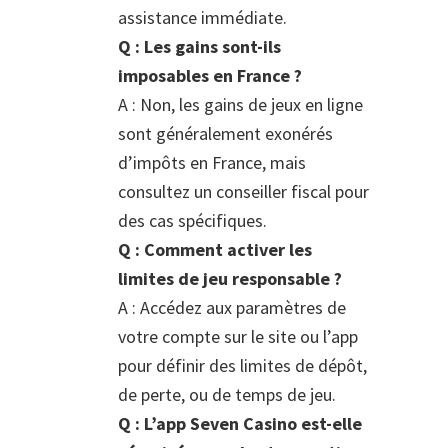
assistance immédiate.
Q : Les gains sont-ils
imposables en France ?
A : Non, les gains de jeux en ligne
sont généralement exonérés
d’impôts en France, mais
consultez un conseiller fiscal pour
des cas spécifiques.
Q : Comment activer les
limites de jeu responsable ?
A : Accédez aux paramètres de
votre compte sur le site ou l’app
pour définir des limites de dépôt,
de perte, ou de temps de jeu.
Q : L’app Seven Casino est-elle