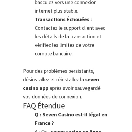
basculez vers une connexion
internet plus stable.
Transactions Échouées :
Contactez le support client avec
les détails de la transaction et
vérifiez les limites de votre
compte bancaire.
Pour des problèmes persistants,
désinstallez et réinstallez la
seven
casino app
après avoir sauvegardé
vos données de connexion.
FAQ Étendue
Q : Seven Casino est-il légal en
France ?
A : Oui,
seven casino en ligne