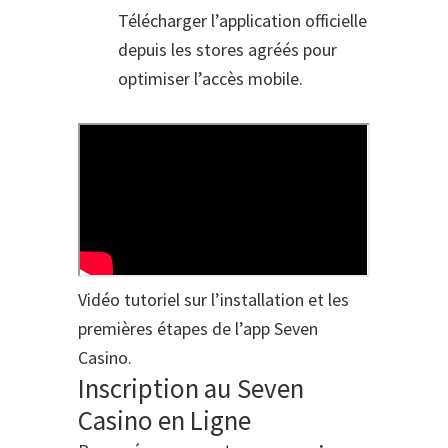
Télécharger l’application officielle
depuis les stores agréés pour
optimiser l’accès mobile.
Vidéo tutoriel sur l’installation et les
premières étapes de l’app Seven
Casino.
Inscription au Seven
Casino en Ligne