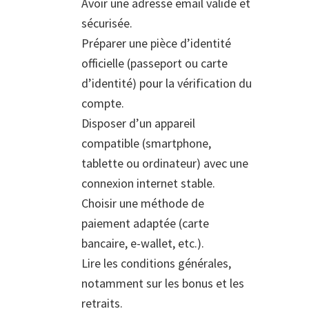
Avoir une adresse email valide et
sécurisée.
Préparer une pièce d’identité
officielle (passeport ou carte
d’identité) pour la vérification du
compte.
Disposer d’un appareil
compatible (smartphone,
tablette ou ordinateur) avec une
connexion internet stable.
Choisir une méthode de
paiement adaptée (carte
bancaire, e-wallet, etc.).
Lire les conditions générales,
notamment sur les bonus et les
retraits.