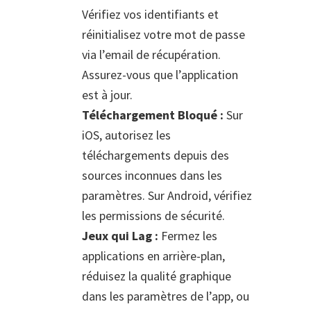
Vérifiez vos identifiants et
réinitialisez votre mot de passe
via l’email de récupération.
Assurez-vous que l’application
est à jour.
Téléchargement Bloqué :
Sur
iOS, autorisez les
téléchargements depuis des
sources inconnues dans les
paramètres. Sur Android, vérifiez
les permissions de sécurité.
Jeux qui Lag :
Fermez les
applications en arrière-plan,
réduisez la qualité graphique
dans les paramètres de l’app, ou