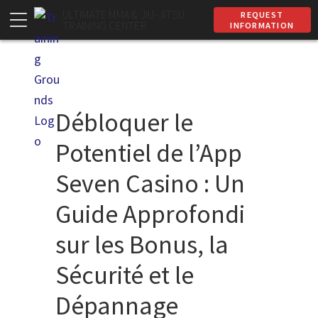
Skip
Skip
ULTIMATE MMA & JIU-JITSU
REQUEST
TRAINING CENTER
INFORMATION
to
to
primary
main
navigation
content
Débloquer le
Potentiel de l’App
Seven Casino : Un
Guide Approfondi
sur les Bonus, la
Sécurité et le
Dépannage