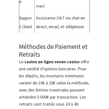
é
mer)
Suppor
Assistance 24/7 via chat en
t Client
direct, email, et téléphone
Méthodes de Paiement et
Retraits
Le
casino en ligne seven casino
offre
une variété d’options bancaires. Pour
les dépôts, les montants minimums
varient de 10€ à 20€ selon la méthode,
avec des limites maximales pouvant
atteindre 5 000€ par transaction. Les
retraits sont traités sous 24 à 48