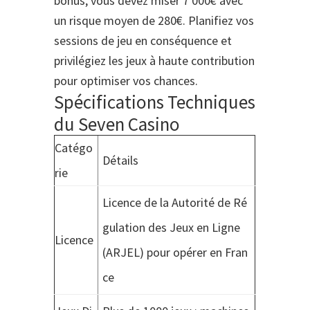
bonus, vous devez miser 7 000€ avec
un risque moyen de 280€. Planifiez vos
sessions de jeu en conséquence et
privilégiez les jeux à haute contribution
pour optimiser vos chances.
Spécifications Techniques
du Seven Casino
Catégo
Détails
rie
Licence de la Autorité de Ré
gulation des Jeux en Ligne
Licence
(ARJEL) pour opérer en Fran
ce