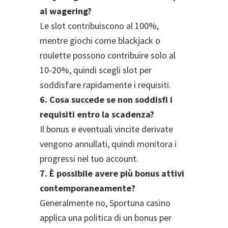
al wagering?
Le slot contribuiscono al 100%,
mentre giochi come blackjack o
roulette possono contribuire solo al
10-20%, quindi scegli slot per
soddisfare rapidamente i requisiti.
6. Cosa succede se non soddisfi i
requisiti entro la scadenza?
Il bonus e eventuali vincite derivate
vengono annullati, quindi monitora i
progressi nel tuo account.
7. È possibile avere più bonus attivi
contemporaneamente?
Generalmente no, Sportuna casino
applica una politica di un bonus per