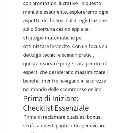
con promozioni lucrative. In questo
manuale esauriente, esploreremo ogni
aspetto del bonus, dalla registrazione
sullo Sportuna casino app alle
strategie matematiche per
ottimizzare le vincite. Con un focus su
dettagli tecnici e scenari pratici,
questa risorsa è progettata per utenti
esperti che desiderano massimizzare i
benefici mentre navigano in sicurezza
nel mondo delle scommesse online.
Prima di Iniziare:
Checklist Essenziale
Prima di reclamare qualsiasi bonus,
verifica questi punti critici per evitare