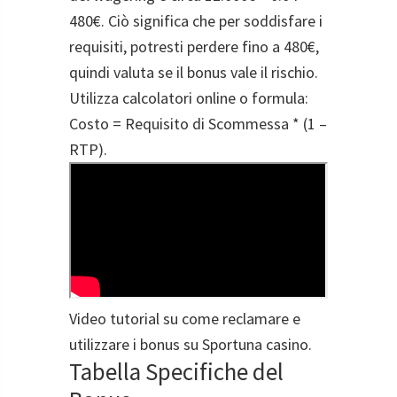
480€. Ciò significa che per soddisfare i
requisiti, potresti perdere fino a 480€,
quindi valuta se il bonus vale il rischio.
Utilizza calcolatori online o formula:
Costo = Requisito di Scommessa * (1 –
RTP).
Video tutorial su come reclamare e
utilizzare i bonus su Sportuna casino.
Tabella Specifiche del