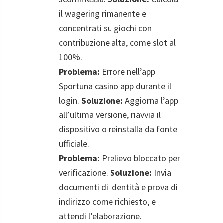
il wagering rimanente e
concentrati su giochi con
contribuzione alta, come slot al
100%.
Problema:
Errore nell’app
Sportuna casino app durante il
login.
Soluzione:
Aggiorna l’app
all’ultima versione, riavvia il
dispositivo o reinstalla da fonte
ufficiale.
Problema:
Prelievo bloccato per
verificazione.
Soluzione:
Invia
documenti di identità e prova di
indirizzo come richiesto, e
attendi l’elaborazione.