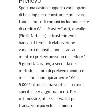
Prelievo
Sportuna casino supporta varie opzioni
di banking per depositare e prelevare
fondi. I metodi comuni includono carte
di credito (Visa, MasterCard), e-wallet
(Skrill, Neteller), e trasferimenti
bancari. I tempi di elaborazione
variano: i depositi sono istantanei,
mentre i prelievi possono richiedere 1-
5 giorni lavorativi, a seconda del
metodo. I limiti di prelievo minimo e
massimo sono tipicamente 10€ e
5.000€ al mese, ma verifica i termini
specifici per aggiornamenti. Per
ottimizzare, utilizza e-wallet per
transazioni più veloci e minori