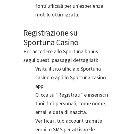
fonti ufficiali per un’esperienza
mobile ottimizzata.
Registrazione su
Sportuna Casino
Per accedere allo Sportuna bonus,
segui questi passaggi dettagliati:
Visita il sito ufficiale Sportuna
casino o apri lo Sportuna casino
app.
Clicca su “Registrati” e inserisci i
tuoi dati personali, come nome,
email e data di nascita.
Verifica il tuo account tramite
email o SMS per attivare le