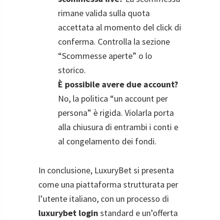
rimane valida sulla quota
accettata al momento del click di
conferma. Controlla la sezione
“Scommesse aperte” o lo
storico.
È possibile avere due account?
No, la politica “un account per
persona” è rigida. Violarla porta
alla chiusura di entrambi i conti e
al congelamento dei fondi.
In conclusione, LuxuryBet si presenta
come una piattaforma strutturata per
l’utente italiano, con un processo di
luxurybet login
standard e un’offerta