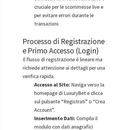
cruciale per le scommesse live e
per evitare errori durante le
transazioni.
Processo di Registrazione
e Primo Accesso (Login)
Il flusso di registrazione è lineare ma
richiede attenzione ai dettagli per una
verifica rapida.
Accesso al Sito:
Naviga verso la
homepage di LuxuryBet e clicca
sul pulsante “Registrati” o “Crea
Account”.
Inserimento Dati:
Compila il
modulo con dati anagrafici