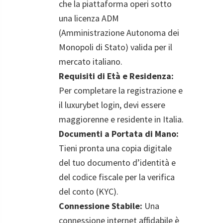
che la piattaforma operi sotto
una licenza ADM
(Amministrazione Autonoma dei
Monopoli di Stato) valida per il
mercato italiano.
Requisiti di Età e Residenza:
Per completare la registrazione e
il luxurybet login, devi essere
maggiorenne e residente in Italia.
Documenti a Portata di Mano:
Tieni pronta una copia digitale
del tuo documento d’identità e
del codice fiscale per la verifica
del conto (KYC).
Connessione Stabile:
Una
connessione internet affidabile è