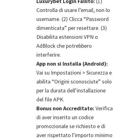
Luxurybet Login Fallito:
(1)
Controlla di usare l’email, non lo
username. (2) Clicca “Password
dimenticata” per resettare. (3)
Disabilita estensioni VPN o
AdBlock che potrebbero
interferire.
App non si Installa (Android):
Vai su Impostazioni > Sicurezza e
abilita “Origini sconosciute” solo
per la durata dell’installazione
del file APK.
Bonus non Accreditato:
Verifica
di aver inserito un codice
promozionale se richiesto e di
aver rispettato l’importo minimo