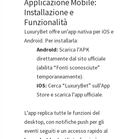
Applicazione Mobile:
Installazione e
Funzionalità
LuxuryBet offre un’app nativa per iOS e
Android. Per installarla:
Android:
Scarica l’APK
direttamente dal sito ufficiale
(abilita “Fonti sconosciute”
temporaneamente).
iOS:
Cerca “LuxuryBet” sull’App
Store e scarica l’app ufficiale.
L’app replica tutte le funzioni del
desktop, con notifiche push per gli
eventi seguiti e un accesso rapido al