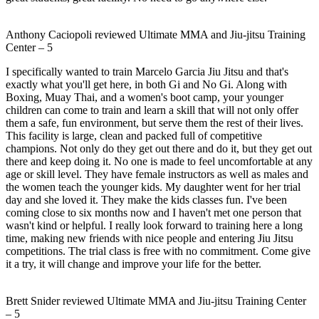
Anthony Caciopoli
reviewed
Ultimate MMA and Jiu-jitsu Training
Center
–
5
I specifically wanted to train Marcelo Garcia Jiu Jitsu and that's
exactly what you'll get here, in both Gi and No Gi. Along with
Boxing, Muay Thai, and a women's boot camp, your younger
children can come to train and learn a skill that will not only offer
them a safe, fun environment, but serve them the rest of their lives.
This facility is large, clean and packed full of competitive
champions. Not only do they get out there and do it, but they get out
there and keep doing it. No one is made to feel uncomfortable at any
age or skill level. They have female instructors as well as males and
the women teach the younger kids. My daughter went for her trial
day and she loved it. They make the kids classes fun. I've been
coming close to six months now and I haven't met one person that
wasn't kind or helpful. I really look forward to training here a long
time, making new friends with nice people and entering Jiu Jitsu
competitions. The trial class is free with no commitment. Come give
it a try, it will change and improve your life for the better.
Brett Snider
reviewed
Ultimate MMA and Jiu-jitsu Training Center
–
5