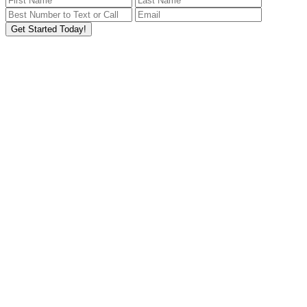
Get Started Today!