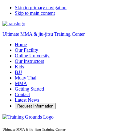
Skip to primary navigation
Skip to main content
Ultimate MMA & jiu-jitsu Training Center
Home
Our Facility
Online University
Our Instructors
Kids
BJJ
Muay Thai
MMA
Getting Started
Contact
Latest News
Request Information
Ultimate MMA & jiu-jitsu Training Center