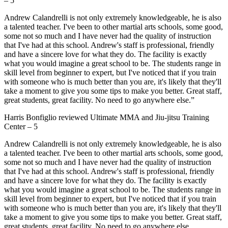
–
5
Andrew Calandrelli is not only extremely knowledgeable, he is also
a talented teacher. I've been to other martial arts schools, some good,
some not so much and I have never had the quality of instruction
that I've had at this school. Andrew's staff is professional, friendly
and have a sincere love for what they do. The facility is exactly
what you would imagine a great school to be. The students range in
skill level from beginner to expert, but I've noticed that if you train
with someone who is much better than you are, it's likely that they'll
take a moment to give you some tips to make you better. Great staff,
great students, great facility. No need to go anywhere else.”
Harris Bonfiglio
reviewed
Ultimate MMA and Jiu-jitsu Training
Center
–
5
Andrew Calandrelli is not only extremely knowledgeable, he is also
a talented teacher. I've been to other martial arts schools, some good,
some not so much and I have never had the quality of instruction
that I've had at this school. Andrew's staff is professional, friendly
and have a sincere love for what they do. The facility is exactly
what you would imagine a great school to be. The students range in
skill level from beginner to expert, but I've noticed that if you train
with someone who is much better than you are, it's likely that they'll
take a moment to give you some tips to make you better. Great staff,
great students, great facility. No need to go anywhere else.