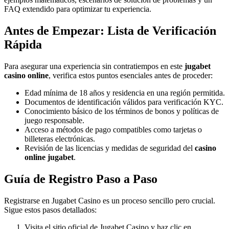
FAQ extendido para optimizar tu experiencia.
Antes de Empezar: Lista de Verificación
Rápida
Para asegurar una experiencia sin contratiempos en este
jugabet
casino online
, verifica estos puntos esenciales antes de proceder:
Edad mínima de 18 años y residencia en una región permitida.
Documentos de identificación válidos para verificación KYC.
Conocimiento básico de los términos de bonos y políticas de
juego responsable.
Acceso a métodos de pago compatibles como tarjetas o
billeteras electrónicas.
Revisión de las licencias y medidas de seguridad del
casino
online jugabet
.
Guía de Registro Paso a Paso
Registrarse en Jugabet Casino es un proceso sencillo pero crucial.
Sigue estos pasos detallados:
Visita el sitio oficial de Jugabet Casino y haz clic en