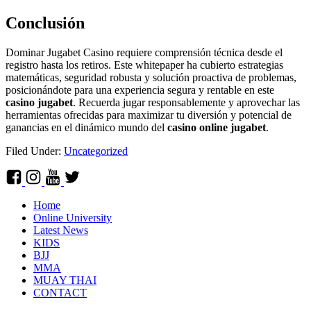
Conclusión
Dominar Jugabet Casino requiere comprensión técnica desde el
registro hasta los retiros. Este whitepaper ha cubierto estrategias
matemáticas, seguridad robusta y solución proactiva de problemas,
posicionándote para una experiencia segura y rentable en este
casino jugabet
. Recuerda jugar responsablemente y aprovechar las
herramientas ofrecidas para maximizar tu diversión y potencial de
ganancias en el dinámico mundo del
casino online jugabet
.
Filed Under:
Uncategorized
Home
Online University
Latest News
KIDS
BJJ
MMA
MUAY THAI
CONTACT