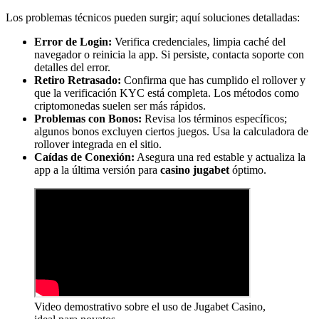
Los problemas técnicos pueden surgir; aquí soluciones detalladas:
Error de Login:
Verifica credenciales, limpia caché del
navegador o reinicia la app. Si persiste, contacta soporte con
detalles del error.
Retiro Retrasado:
Confirma que has cumplido el rollover y
que la verificación KYC está completa. Los métodos como
criptomonedas suelen ser más rápidos.
Problemas con Bonos:
Revisa los términos específicos;
algunos bonos excluyen ciertos juegos. Usa la calculadora de
rollover integrada en el sitio.
Caídas de Conexión:
Asegura una red estable y actualiza la
app a la última versión para
casino jugabet
óptimo.
Video demostrativo sobre el uso de Jugabet Casino,