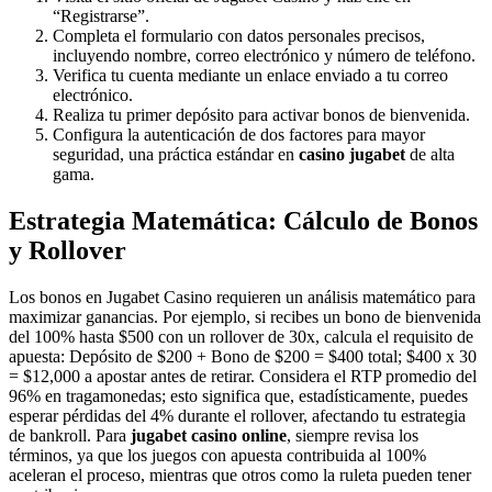
“Registrarse”.
Completa el formulario con datos personales precisos,
incluyendo nombre, correo electrónico y número de teléfono.
Verifica tu cuenta mediante un enlace enviado a tu correo
electrónico.
Realiza tu primer depósito para activar bonos de bienvenida.
Configura la autenticación de dos factores para mayor
seguridad, una práctica estándar en
casino jugabet
de alta
gama.
Estrategia Matemática: Cálculo de Bonos
y Rollover
Los bonos en Jugabet Casino requieren un análisis matemático para
maximizar ganancias. Por ejemplo, si recibes un bono de bienvenida
del 100% hasta $500 con un rollover de 30x, calcula el requisito de
apuesta: Depósito de $200 + Bono de $200 = $400 total; $400 x 30
= $12,000 a apostar antes de retirar. Considera el RTP promedio del
96% en tragamonedas; esto significa que, estadísticamente, puedes
esperar pérdidas del 4% durante el rollover, afectando tu estrategia
de bankroll. Para
jugabet casino online
, siempre revisa los
términos, ya que los juegos con apuesta contribuida al 100%
aceleran el proceso, mientras que otros como la ruleta pueden tener