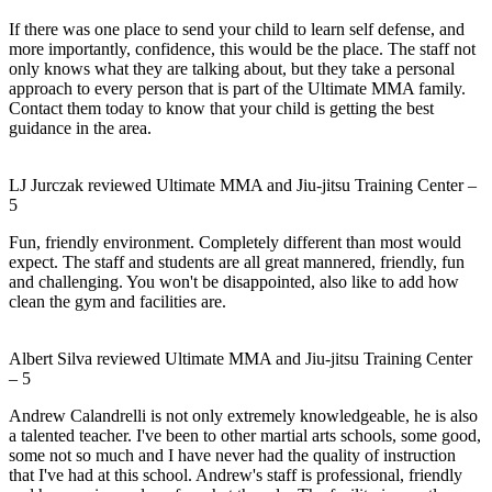
If there was one place to send your child to learn self defense, and
more importantly, confidence, this would be the place. The staff not
only knows what they are talking about, but they take a personal
approach to every person that is part of the Ultimate MMA family.
Contact them today to know that your child is getting the best
guidance in the area.
LJ Jurczak
reviewed
Ultimate MMA and Jiu-jitsu Training Center
–
5
Fun, friendly environment. Completely different than most would
expect. The staff and students are all great mannered, friendly, fun
and challenging. You won't be disappointed, also like to add how
clean the gym and facilities are.
Albert Silva
reviewed
Ultimate MMA and Jiu-jitsu Training Center
–
5
Andrew Calandrelli is not only extremely knowledgeable, he is also
a talented teacher. I've been to other martial arts schools, some good,
some not so much and I have never had the quality of instruction
that I've had at this school. Andrew's staff is professional, friendly