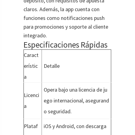
depósito, con requisitos de apuesta
claros. Además, la app cuenta con
funciones como notificaciones push
para promociones y soporte al cliente
integrado.
Especificaciones Rápidas
Caract
erístic
Detalle
a
Opera bajo una licencia de ju
Licenci
ego internacional, asegurand
a
o seguridad.
Plataf
iOS y Android, con descarga