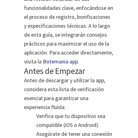
funcionalidades clave, enfocándose en
el proceso de registro, bonificaciones
y especificaciones técnicas. A lo largo
de esta guía, se integrarán consejos
prácticos para maximizar el uso de la
aplicación. Para acceder directamente,
visita la
Botemania app
.
Antes de Empezar
Antes de descargar y utilizar la app,
considera esta lista de verificación
esencial para garantizar una
experiencia fluida:
Verifica que tu dispositivo sea
compatible (iOS o Android).
Asegúrate de tener una conexión