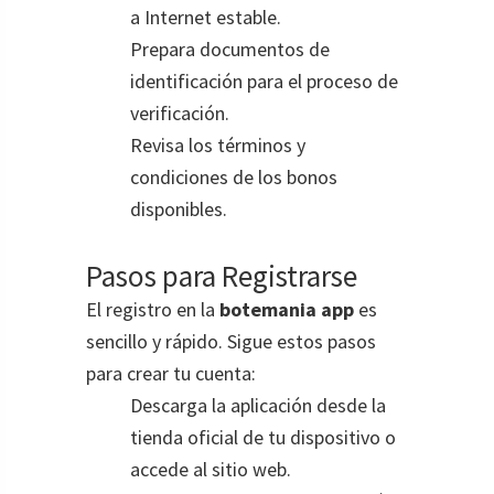
a Internet estable.
Prepara documentos de
identificación para el proceso de
verificación.
Revisa los términos y
condiciones de los bonos
disponibles.
Pasos para Registrarse
El registro en la
botemania app
es
sencillo y rápido. Sigue estos pasos
para crear tu cuenta:
Descarga la aplicación desde la
tienda oficial de tu dispositivo o
accede al sitio web.