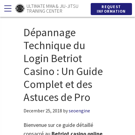
Skip
Skip
ULTIMATE MMA & JIU-JITSU
REQUEST
TRAINING CENTER
INFORMATION
to
to
primary
main
Dépannage
navigation
content
Technique du
Login Betriot
Casino : Un Guide
Complet et des
Astuces de Pro
December 25, 2018
by
seoengine
Bienvenue sur ce guide détaillé
consacré au
Betriot casino online
,