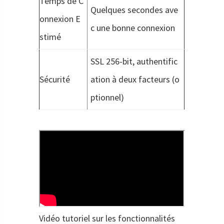
Temps de C
Quelques secondes ave
onnexion E
c une bonne connexion
stimé
SSL 256-bit, authentific
Sécurité
ation à deux facteurs (o
ptionnel)
Vidéo tutoriel sur les fonctionnalités