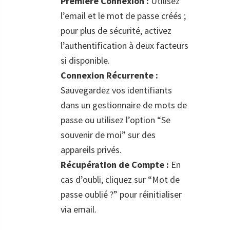
Première Connexion :
Utilisez
l’email et le mot de passe créés ;
pour plus de sécurité, activez
l’authentification à deux facteurs
si disponible.
Connexion Récurrente :
Sauvegardez vos identifiants
dans un gestionnaire de mots de
passe ou utilisez l’option “Se
souvenir de moi” sur des
appareils privés.
Récupération de Compte :
En
cas d’oubli, cliquez sur “Mot de
passe oublié ?” pour réinitialiser
via email.