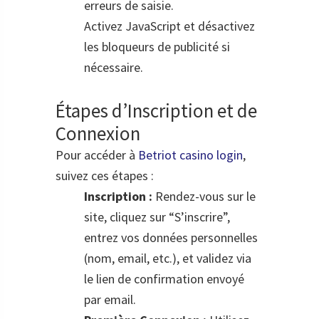
erreurs de saisie.
Activez JavaScript et désactivez
les bloqueurs de publicité si
nécessaire.
Étapes d’Inscription et de
Connexion
Pour accéder à
Betriot casino login
,
suivez ces étapes :
Inscription :
Rendez-vous sur le
site, cliquez sur “S’inscrire”,
entrez vos données personnelles
(nom, email, etc.), et validez via
le lien de confirmation envoyé
par email.