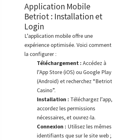
Application Mobile
Betriot : Installation et
Login
L’application mobile offre une
expérience optimisée. Voici comment
la configurer :
Téléchargement :
Accédez à
l’App Store (iOS) ou Google Play
(Android) et recherchez “Betriot
Casino”.
Installation :
Téléchargez l’app,
accordez les permissions
nécessaires, et ouvrez-la.
Connexion :
Utilisez les mêmes
identifiants que sur le site web ;