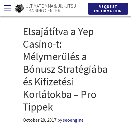
Skip
Skip
ULTIMATE MMA & JIU-JITSU
REQUEST
TRAINING CENTER
INFORMATION
to
to
primary
main
Elsajátítva a Yep
navigation
content
Casino-t:
Mélymerülés a
Bónusz Stratégiába
és Kifizetési
Korlátokba – Pro
Tippek
October 28, 2017
by
seoengine