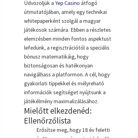
Üdvözöljük a
Yep Casino
átfogó
útmutatójában, amely egy technikai
whitepaperként szolgál a magyar
játékosok számára. Ebben a részletes
elemzésben minden fontos aspektust
lefedünk, a regisztrációtól a speciális
bónusz matematikáig, hogy
biztonságosan és hatékonyan
navigálhass a platformon. A cél, hogy
gyakorlati tippekkel és mélyreható
információk segítséget nyújtsunk a
játékélmény maximalizálásához.
Mielőtt elkezdenéd:
Ellenőrzőlista
Erősítse meg, hogy 18 év feletti