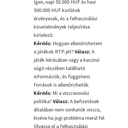
Igen, napi 50.000 HUF és havi
500.000 HUF korlátok
érvényesek, és a felhasználási
követelmények teljesítése
kötelező.
Kérdés:
Hogyan ellenőrizhetem
a játékok RTP-jét?
Válasz:
A
játék leírásában vagy a kaszinó
súgó részében található
információk, és függetens
források is ellenőrizhetők.
Kérdés:
Mi a visszavonási
politika?
Válasz:
A befizetések
általában nem vonhatók vissza,
kivéve ha jogi probléma merül fel.
Olvassa el a felhasználási