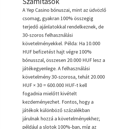
Számítások
A Yep Casino bónuszai, mint az üdvözlő
csomag, gyakran 100% összegig
terjedő ajánlatokkal rendelkeznek, de
30-szoros felhasználási
követelményekkel. Példa: Ha 10.000
HUF befizetést hajt végre 100%
bónusszal, összesen 20.000 HUF lesz a
játékegyenlege. A felhasználási
követelmény 30-szorosa, tehát 20.000
HUF × 30 = 600.000 HUF-t kell
fogadnia mielőtt kivételt
kezdeményezhet. Fontos, hogy a
játékok különböző százalékban
járulnak hozzá a követelményekhez;
például a slotok 100%-ban, míg az