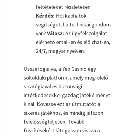
feltételeket részletesen.
Kérdés:
Hol kaphatok
segítséget, ha technikai gondom
van?
Válasz:
Az ügyfélszolgálat
elérhető email-en és élő chat-en,
24/7, magyar nyelven.
Összefoglalva, a Yep Casino egy
sokoldalú platform, amely megfelelő
stratégiaval és biztonsági
intézkedésekkel gazdag játékélményt
kínál. Kövesse ezt az útmutatót a
sikeres játékhoz, és mindig játszon
felelősségteljesen. További
frissítésekért látogasson vissza a