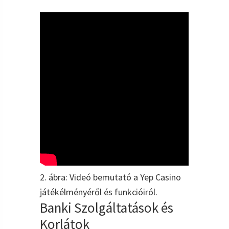
2. ábra: Videó bemutató a Yep Casino
játékélményéről és funkcióiról.
Banki Szolgáltatások és
Korlátok