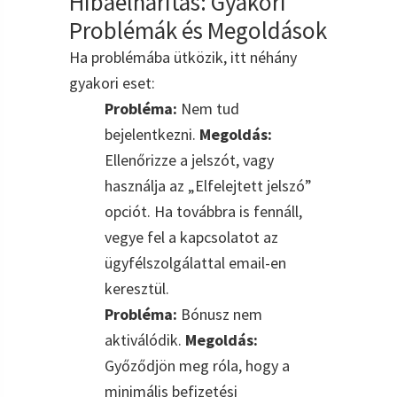
Hibaelhárítás: Gyakori
Problémák és Megoldások
Ha problémába ütközik, itt néhány
gyakori eset:
Probléma:
Nem tud
bejelentkezni.
Megoldás:
Ellenőrizze a jelszót, vagy
használja az „Elfelejtett jelszó”
opciót. Ha továbbra is fennáll,
vegye fel a kapcsolatot az
ügyfélszolgálattal email-en
keresztül.
Probléma:
Bónusz nem
aktiválódik.
Megoldás:
Győződjön meg róla, hogy a
minimális befizetési