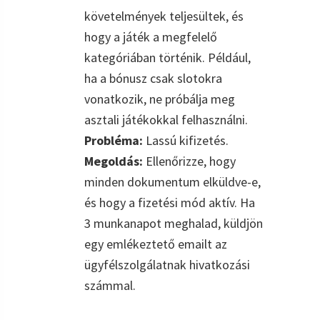
követelmények teljesültek, és
hogy a játék a megfelelő
kategóriában történik. Például,
ha a bónusz csak slotokra
vonatkozik, ne próbálja meg
asztali játékokkal felhasználni.
Probléma:
Lassú kifizetés.
Megoldás:
Ellenőrizze, hogy
minden dokumentum elküldve-e,
és hogy a fizetési mód aktív. Ha
3 munkanapot meghalad, küldjön
egy emlékeztető emailt az
ügyfélszolgálatnak hivatkozási
számmal.