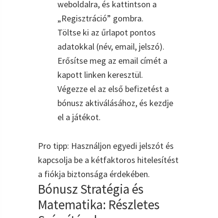
weboldalra, és kattintson a
„Regisztráció” gombra.
Töltse ki az űrlapot pontos
adatokkal (név, email, jelszó).
Erősítse meg az email címét a
kapott linken keresztül.
Végezze el az első befizetést a
bónusz aktiválásához, és kezdje
el a játékot.
Pro tipp: Használjon egyedi jelszót és
kapcsolja be a kétfaktoros hitelesítést
a fiókja biztonsága érdekében.
Bónusz Stratégia és
Matematika: Részletes