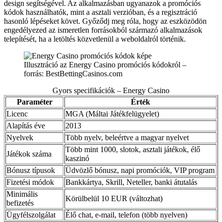
design segítségével. Az alkalmazásban ugyanazok a promóciós
kódok használhatók, mint a asztali verzióban, és a regisztráció
hasonló lépéseket követ. Győződj meg róla, hogy az eszközödön
engedélyezed az ismeretlen forrásokból származó alkalmazások
telepítését, ha a letöltés közvetlenül a weboldalról történik.
Illusztráció az Energy Casino promóciós kódokról –
forrás: BestBettingCasinos.com
Gyors specifikációk – Energy Casino
Paraméter
Érték
Licenc
MGA (Máltai Játékfelügyelet)
Alapítás éve
2013
Nyelvek
Több nyelv, beleértve a magyar nyelvet
Több mint 1000, slotok, asztali játékok, élő
Játékok száma
kaszinó
Bónusz típusok
Üdvözlő bónusz, napi promóciók, VIP program
Fizetési módok
Bankkártya, Skrill, Neteller, banki átutalás
Minimális
Körülbelül 10 EUR (változhat)
befizetés
Ügyfélszolgálat
Élő chat, e-mail, telefon (több nyelven)