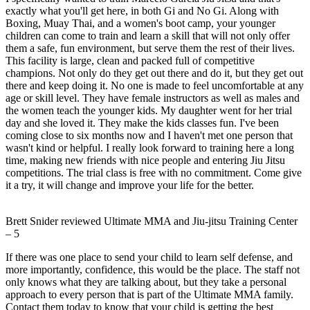
exactly what you'll get here, in both Gi and No Gi. Along with
Boxing, Muay Thai, and a women's boot camp, your younger
children can come to train and learn a skill that will not only offer
them a safe, fun environment, but serve them the rest of their lives.
This facility is large, clean and packed full of competitive
champions. Not only do they get out there and do it, but they get out
there and keep doing it. No one is made to feel uncomfortable at any
age or skill level. They have female instructors as well as males and
the women teach the younger kids. My daughter went for her trial
day and she loved it. They make the kids classes fun. I've been
coming close to six months now and I haven't met one person that
wasn't kind or helpful. I really look forward to training here a long
time, making new friends with nice people and entering Jiu Jitsu
competitions. The trial class is free with no commitment. Come give
it a try, it will change and improve your life for the better.
Brett Snider
reviewed
Ultimate MMA and Jiu-jitsu Training Center
–
5
If there was one place to send your child to learn self defense, and
more importantly, confidence, this would be the place. The staff not
only knows what they are talking about, but they take a personal
approach to every person that is part of the Ultimate MMA family.
Contact them today to know that your child is getting the best