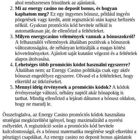
ahol rendszeresen frissülnek az ajánlatok.
Mi az energy casino no deposit bonus, és hogyan
kaphatom meg?
Ez egy ingyenes bónusz, például ingyén
pörgetések vagy kredit, amit regisztráció után kapsz befizetés
nélkül. Gyakran promóciós kód bevitele nélkül is
automatikusan jár, de ellenőrizd a feltételeket.
Milyen energycasino vélemények vannak a bónuszokról?
A felhasználói vélemények általában pozitívak a bónuszok
változatosságára, de néhányan kritizálják a magas kötési
követelményeket. Ajánlott saját kutatást végezni és a feltételek
alapos átolvasása.
Lehetséges több promóciós kódot használni egyszerre?
Általában nem; az Energy Casino politikája csak egy aktív
bónuszt engedélyez egyszerre. Olvasd el a feltételeket, hogy
elkerüld az ütközéseket.
Mennyi ideig érvényesek a promóciós kódok?
A kódok
érvényessége változó, néhány naptól akár hónapokig is
tarthat. Mindig ellenőrizd a lejárati dátumot a bónusz oldalon,
hogy ne maradj le.
Összefoglalva, az Energy Casino promóciós kódok használata
stratégiai megközelítést igényel, hogy maximalizáld a nyerési
esélyeidet. A regisztráció során a promóciós kód bevitele
kulcsfontosságú, és a bónusz matematika megértése segít elkerülni a
pénzügyi csapdákat. Az energy casino no deposit bonus ajánlatok