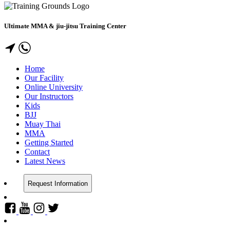
Ultimate MMA & jiu-jitsu Training Center
Home
Our Facility
Online University
Our Instructors
Kids
BJJ
Muay Thai
MMA
Getting Started
Contact
Latest News
Request Information