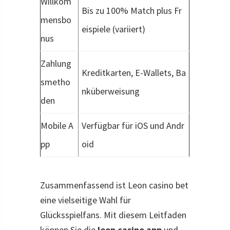
Willkom
Bis zu 100% Match plus Fr
mensbo
eispiele (variiert)
nus
Zahlung
Kreditkarten, E-Wallets, Ba
smetho
nküberweisung
den
Mobile A
Verfügbar für iOS und Andr
pp
oid
Zusammenfassend ist Leon casino bet
eine vielseitige Wahl für
Glücksspielfans. Mit diesem Leitfaden
können Sie die
leon casino app
und