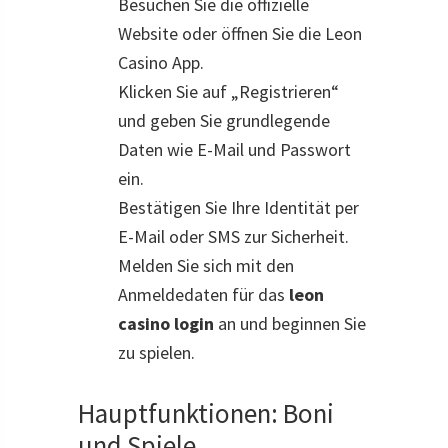
Besuchen Sie die offizielle
Website oder öffnen Sie die Leon
Casino App.
Klicken Sie auf „Registrieren“
und geben Sie grundlegende
Daten wie E-Mail und Passwort
ein.
Bestätigen Sie Ihre Identität per
E-Mail oder SMS zur Sicherheit.
Melden Sie sich mit den
Anmeldedaten für das
leon
casino login
an und beginnen Sie
zu spielen.
Hauptfunktionen: Boni
und Spiele