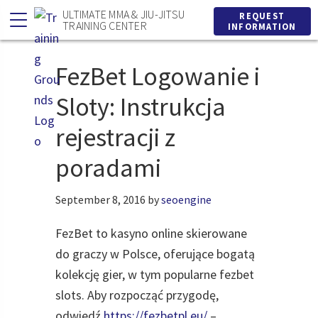
Skip
Skip
ULTIMATE MMA & JIU-JITSU
REQUEST
TRAINING CENTER
INFORMATION
to
to
primary
main
FezBet Logowanie i
navigation
content
Sloty: Instrukcja
rejestracji z
poradami
September 8, 2016
by
seoengine
FezBet to kasyno online skierowane
do graczy w Polsce, oferujące bogatą
kolekcję gier, w tym popularne fezbet
slots. Aby rozpocząć przygodę,
odwiedź
https://fezbetpl.eu/
–