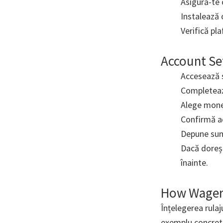
Asigură-te 
Instalează 
Verifică pl
Account Se
Accesează 
Completează
Alege mone
Confirmă ad
Depune sum
Dacă doreșt
înainte.
How Wager
Înțelegerea rulaj
exemplu concret: