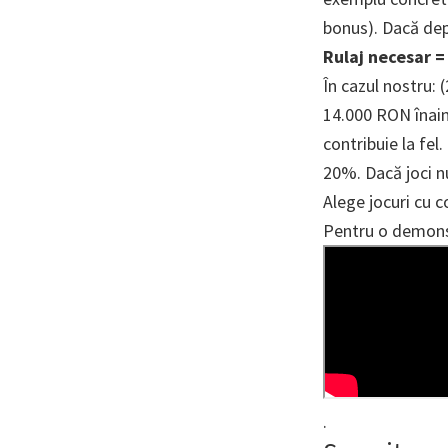
bonus). Dacă dep
Rulaj necesar 
În cazul nostru:
14.000 RON înain
contribuie la fel
20%. Dacă joci n
Alege jocuri cu c
Pentru o demonst
.