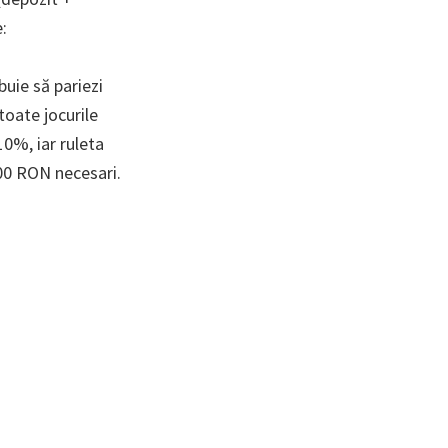
:
uie să pariezi
toate jocurile
10%, iar ruleta
000 RON necesari.