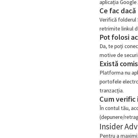
aplicația Google
Ce fac dacă
Verifică folderu
retrimite linkul 
Pot folosi a
Da, te poți conec
motive de securi
Există comi
Platforma nu apl
portofele electr
tranzacția.
Cum verific i
În contul tău, ac
(depunere/retrage
Insider Adv
Pentru a maximiz