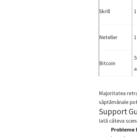
Skrill
1
Neteller
1
5
Bitcoin
a
Majoritatea retra
săptămânale pot 
Support G
Iată câteva scena
Probleme 