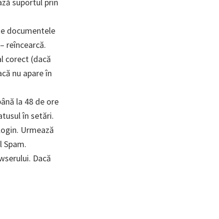
ză suportul prin
oate documentele
– reîncearcă.
l corect (dacă
că nu apare în
ână la 48 de ore
usul în setări.
 login. Urmează
ul Spam.
wserului. Dacă