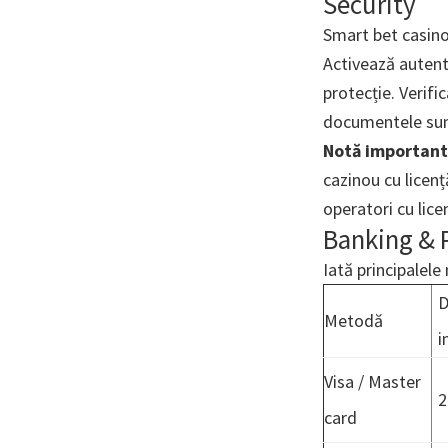
Security
Smart bet casino 
Activează autenti
protecție. Verifi
documentele sunt 
Notă important
cazinou cu licenț
operatori cu lice
Banking &
Iată principalele
D
Metodă
i
Visa / Master
2
card