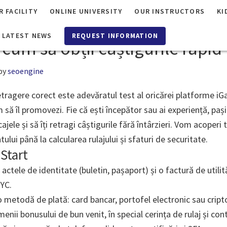
R FACILITY
ONLINE UNIVERSITY
OUR INSTRUCTORS
KI
ctic pentru retrageri la smart
LATEST NEWS
REQUEST INFORMATION
 cum să obții câștigurile rapid
by
seoengine
etragere corect este adevăratul test al oricărei platforme i
m să îl promovezi. Fie că ești începător sau ai experiență, paș
cajele și să îți retragi câștigurile fără întârzieri. Vom acoperi t
ului până la calcularea rulajului și sfaturi de securitate.
Start
actele de identitate (buletin, pașaport) și o factură de utilit
KYC.
o metodă de plată: card bancar, portofel electronic sau cri
enii bonusului de bun venit, în special cerința de rulaj și contr