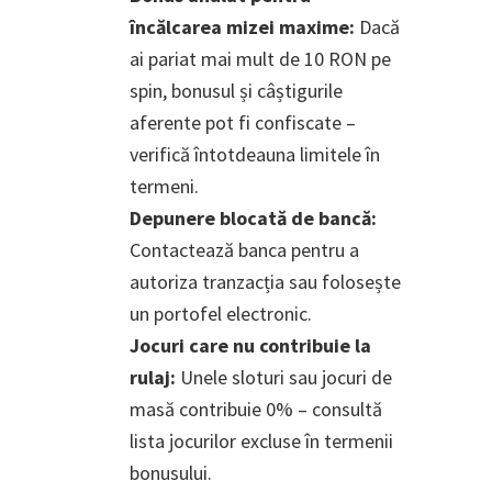
încălcarea mizei maxime:
Dacă
ai pariat mai mult de 10 RON pe
spin, bonusul și câștigurile
aferente pot fi confiscate –
verifică întotdeauna limitele în
termeni.
Depunere blocată de bancă:
Contactează banca pentru a
autoriza tranzacția sau folosește
un portofel electronic.
Jocuri care nu contribuie la
rulaj:
Unele sloturi sau jocuri de
masă contribuie 0% – consultă
lista jocurilor excluse în termenii
bonusului.