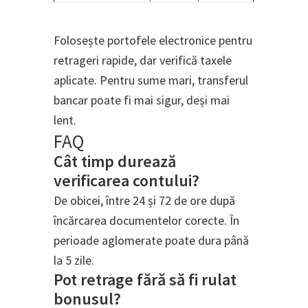
Folosește portofele electronice pentru
retrageri rapide, dar verifică taxele
aplicate. Pentru sume mari, transferul
bancar poate fi mai sigur, deși mai
lent.
FAQ
Cât timp durează
verificarea contului?
De obicei, între 24 și 72 de ore după
încărcarea documentelor corecte. În
perioade aglomerate poate dura până
la 5 zile.
Pot retrage fără să fi rulat
bonusul?