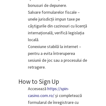
bonusuri de depunere.
Salvare formularelor fiscale –
unele jurisdicții impun taxe pe
câștigurile din cazinouri cu licență
internațională; verifică legislația
locală.
Conexiune stabilă la internet –
pentru a evita întreruperea
sesiunii de joc sau a procesului de
retragere.
How to Sign Up
Accesează
https://spin-
casino.com.ro/
și completează
formularul de înregistrare cu