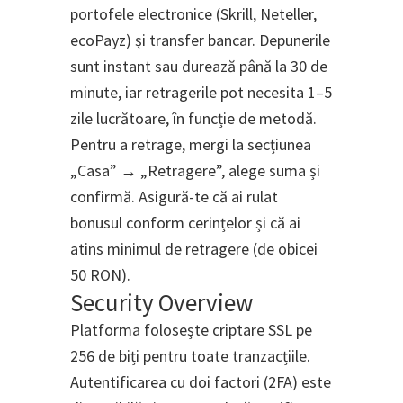
portofele electronice (Skrill, Neteller,
ecoPayz) și transfer bancar. Depunerile
sunt instant sau durează până la 30 de
minute, iar retragerile pot necesita 1–5
zile lucrătoare, în funcție de metodă.
Pentru a retrage, mergi la secțiunea
„Casa” → „Retragere”, alege suma și
confirmă. Asigură-te că ai rulat
bonusul conform cerințelor și că ai
atins minimul de retragere (de obicei
50 RON).
Security Overview
Platforma folosește criptare SSL pe
256 de biți pentru toate tranzacțiile.
Autentificarea cu doi factori (2FA) este