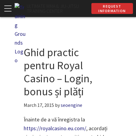
Skip
Skip
ULTIMATE MMA & JIU-JITSU
REQUEST
TRAINING CENTER
INFORMATION
to
to
primary
main
navigation
content
Ghid practic
pentru Royal
Casino – Login,
bonus și plăți
March 17, 2015
by
seoengine
Înainte de a vă înregistra la
https://royalcasino.eu.com/
, acordați