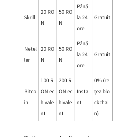
Până
20 RO
50 RO
Skrill
la 24
Gratuit
N
N
ore
Până
Netel
20 RO
50 RO
la 24
Gratuit
ler
N
N
ore
100 R
200 R
0% (re
Bitco
ON ec
ON ec
Insta
țea blo
in
hivale
hivale
nt
ckchai
nt
nt
n)