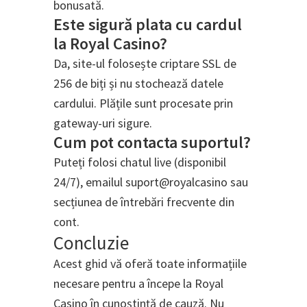
bonusată.
Este sigură plata cu cardul
la Royal Casino?
Da, site-ul folosește criptare SSL de
256 de biți și nu stochează datele
cardului. Plățile sunt procesate prin
gateway-uri sigure.
Cum pot contacta suportul?
Puteți folosi chatul live (disponibil
24/7), emailul suport@royalcasino sau
secțiunea de întrebări frecvente din
cont.
Concluzie
Acest ghid vă oferă toate informațiile
necesare pentru a începe la Royal
Casino în cunoștință de cauză. Nu