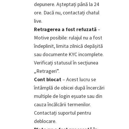
depunere. Așteptați până la 24
ore. Dacă nu, contactați chatul
live.
Retragerea a fost refuzată
–
Motive posibile: rulajul nu a fost
îndeplinit, limita zilnică depășită
sau documente KYC incomplete.
Verificați statusul în secțiunea
„Retrageri”.
Cont blocat
– Acest lucru se
întâmplă de obicei după încercări
multiple de login eșuate sau din
cauza încălcării termenilor.
Contactați suportul pentru
deblocare.