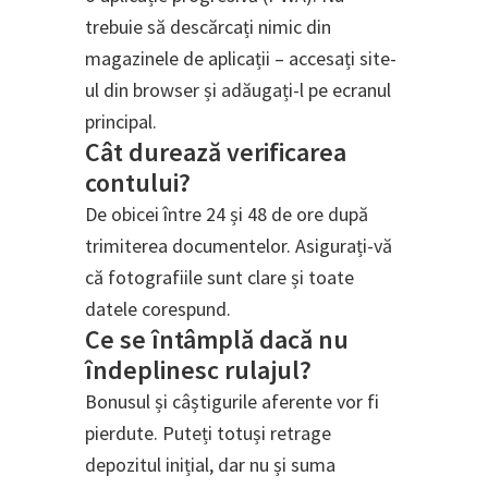
trebuie să descărcați nimic din
magazinele de aplicații – accesați site-
ul din browser și adăugați-l pe ecranul
principal.
Cât durează verificarea
contului?
De obicei între 24 și 48 de ore după
trimiterea documentelor. Asigurați-vă
că fotografiile sunt clare și toate
datele corespund.
Ce se întâmplă dacă nu
îndeplinesc rulajul?
Bonusul și câștigurile aferente vor fi
pierdute. Puteți totuși retrage
depozitul inițial, dar nu și suma