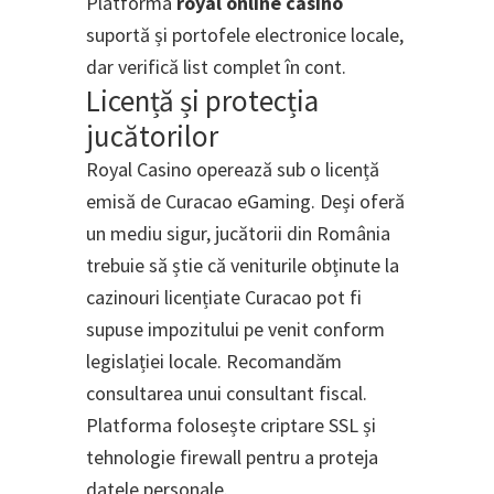
Platforma
royal online casino
suportă și portofele electronice locale,
dar verifică list complet în cont.
Licență și protecția
jucătorilor
Royal Casino operează sub o licență
emisă de Curacao eGaming. Deși oferă
un mediu sigur, jucătorii din România
trebuie să știe că veniturile obținute la
cazinouri licențiate Curacao pot fi
supuse impozitului pe venit conform
legislației locale. Recomandăm
consultarea unui consultant fiscal.
Platforma folosește criptare SSL și
tehnologie firewall pentru a proteja
datele personale.