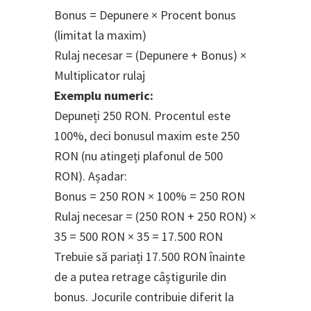
Bonus = Depunere × Procent bonus
(limitat la maxim)
Rulaj necesar = (Depunere + Bonus) ×
Multiplicator rulaj
Exemplu numeric:
Depuneți 250 RON. Procentul este
100%, deci bonusul maxim este 250
RON (nu atingeți plafonul de 500
RON). Așadar:
Bonus = 250 RON × 100% = 250 RON
Rulaj necesar = (250 RON + 250 RON) ×
35 = 500 RON × 35 = 17.500 RON
Trebuie să pariați 17.500 RON înainte
de a putea retrage câștigurile din
bonus. Jocurile contribuie diferit la