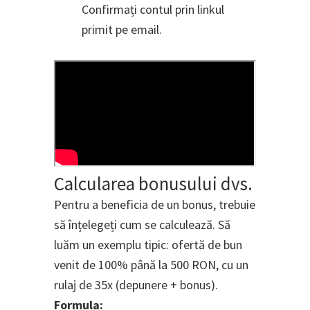
Confirmați contul prin linkul
primit pe email.
Calcularea bonusului dvs.
Pentru a beneficia de un bonus, trebuie
să înțelegeți cum se calculează. Să
luăm un exemplu tipic: ofertă de bun
venit de 100% până la 500 RON, cu un
rulaj de 35x (depunere + bonus).
Formula: