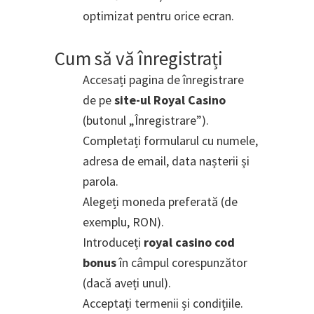
optimizat pentru orice ecran.
Cum să vă înregistrați
Accesați pagina de înregistrare
de pe
site-ul Royal Casino
(butonul „Înregistrare”).
Completați formularul cu numele,
adresa de email, data nașterii și
parola.
Alegeți moneda preferată (de
exemplu, RON).
Introduceți
royal casino cod
bonus
în câmpul corespunzător
(dacă aveți unul).
Acceptați termenii și condițiile.