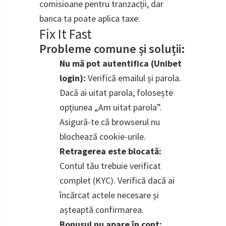
comisioane pentru tranzacții, dar
banca ta poate aplica taxe.
Fix It Fast
Probleme comune și soluții:
Nu mă pot autentifica (Unibet
login):
Verifică emailul și parola.
Dacă ai uitat parola, folosește
opțiunea „Am uitat parola”.
Asigură-te că browserul nu
blochează cookie-urile.
Retragerea este blocată:
Contul tău trebuie verificat
complet (KYC). Verifică dacă ai
încărcat actele necesare și
așteaptă confirmarea.
Bonusul nu apare în cont: