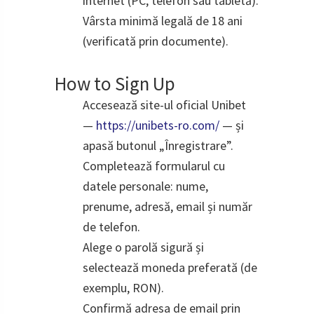
internet (PC, telefon sau tabletă).
Vârsta minimă legală de 18 ani
(verificată prin documente).
How to Sign Up
Accesează site-ul oficial Unibet
—
https://unibets-ro.com/
— și
apasă butonul „Înregistrare”.
Completează formularul cu
datele personale: nume,
prenume, adresă, email și număr
de telefon.
Alege o parolă sigură și
selectează moneda preferată (de
exemplu, RON).
Confirmă adresa de email prin