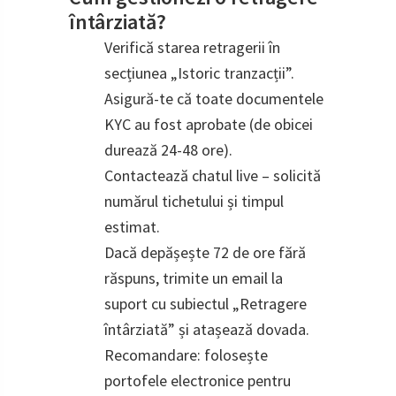
întârziată?
Verifică starea retragerii în
secțiunea „Istoric tranzacții”.
Asigură-te că toate documentele
KYC au fost aprobate (de obicei
durează 24-48 ore).
Contactează chatul live – solicită
numărul tichetului și timpul
estimat.
Dacă depășește 72 de ore fără
răspuns, trimite un email la
suport cu subiectul „Retragere
întârziată” și atașează dovada.
Recomandare: folosește
portofele electronice pentru