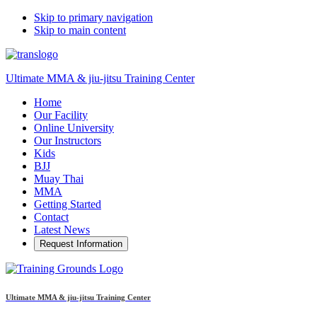
Skip to primary navigation
Skip to main content
Ultimate MMA & jiu-jitsu Training Center
Home
Our Facility
Online University
Our Instructors
Kids
BJJ
Muay Thai
MMA
Getting Started
Contact
Latest News
Request Information
Ultimate MMA & jiu-jitsu Training Center