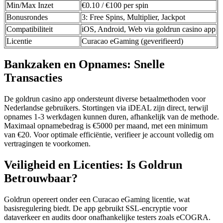
Min/Max Inzet
€0.10 / €100 per spin
Bonusrondes
3: Free Spins, Multiplier, Jackpot
Compatibiliteit
iOS, Android, Web via goldrun casino app
Licentie
Curacao eGaming (geverifieerd)
Bankzaken en Opnames: Snelle
Transacties
De goldrun casino app ondersteunt diverse betaalmethoden voor
Nederlandse gebruikers. Stortingen via iDEAL zijn direct, terwijl
opnames 1-3 werkdagen kunnen duren, afhankelijk van de methode.
Maximaal opnamebedrag is €5000 per maand, met een minimum
van €20. Voor optimale efficiëntie, verifieer je account volledig om
vertragingen te voorkomen.
Veiligheid en Licenties: Is Goldrun
Betrouwbaar?
Goldrun opereert onder een Curacao eGaming licentie, wat
basisregulering biedt. De app gebruikt SSL-encryptie voor
dataverkeer en audits door onafhankelijke testers zoals eCOGRA.