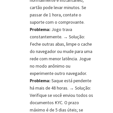
normalmente é instantâneo;
cartão pode levar minutos. Se
passar de 1 hora, contate o
suporte com o comprovante.
Problema:
Jogo trava
constantemente. → Solução:
Feche outras abas, limpe o cache
do navegador ou mude para uma
rede com menor latência. Jogue
no modo anônimo ou
experimente outro navegador.
Problema:
Saque está pendente
há mais de 48 horas. → Solução:
Verifique se você enviou todos os
documentos KYC. O prazo
máximo é de 5 dias úteis; se