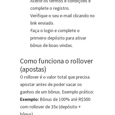
Aceite os termos e condições e
complete o registro.
Verifique o seu e-mail clicando no
link enviado.
Faça o login e complete o
primeiro depósito para ativar
bônus de boas-vindas.
Como funciona o rollover
(apostas)
O rollover é o valor total que precisa
apostar antes de poder sacar os
ganhos de um bônus. Exemplo prático:
Exemplo:
Bônus de 100% até R$500
com rollover de 35x (depósito +
bônus).