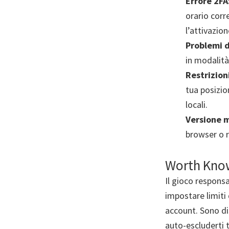
Errore 2FA
orario corre
l’attivazion
Problemi d
in modalità
Restrizioni
tua posizio
locali.
Versione m
browser o r
Worth Kno
Il gioco responsa
impostare limiti 
account. Sono dis
auto-escluderti