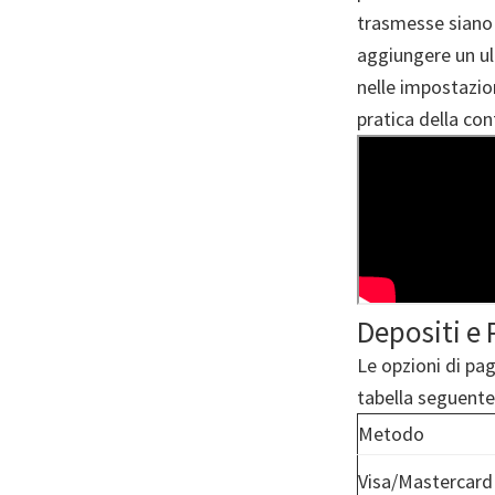
trasmesse siano il
aggiungere un ult
nelle impostazio
pratica della con
Depositi e 
Le opzioni di pa
tabella seguente 
Metodo
Visa/Mastercard