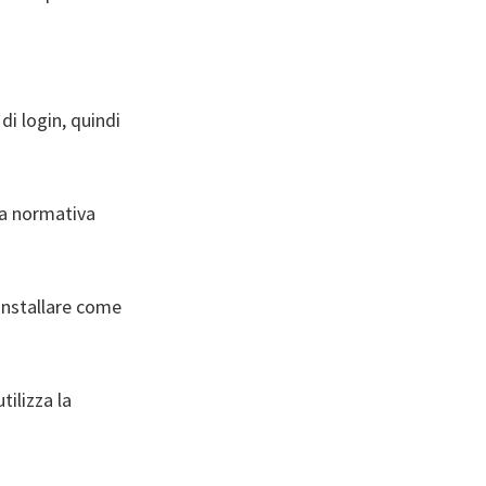
di login, quindi
 la normativa
installare come
tilizza la