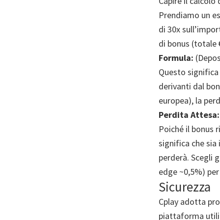
Capire il calcol
Prendiamo un es
di 30x sull’impo
di bonus (totale 
Formula:
(Deposi
Questo significa
derivanti dal bo
europea), la perd
Perdita Attesa:
Poiché il bonus r
significa che sia
perderà. Scegli 
edge ~0,5%) per r
Sicurezza
Cplay adotta prot
piattaforma utili