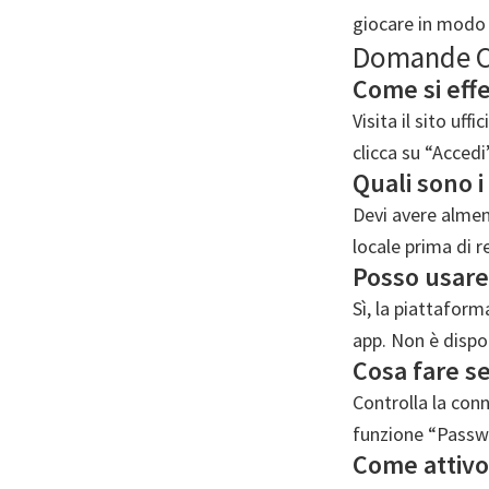
giocare in modo
Domande 
Come si effe
Visita il sito uf
clicca su “Accedi”
Quali sono i 
Devi avere almeno
locale prima di re
Posso usare
Sì, la piattafor
app. Non è dispo
Cosa fare se
Controlla la conn
funzione “Passwo
Come attivo