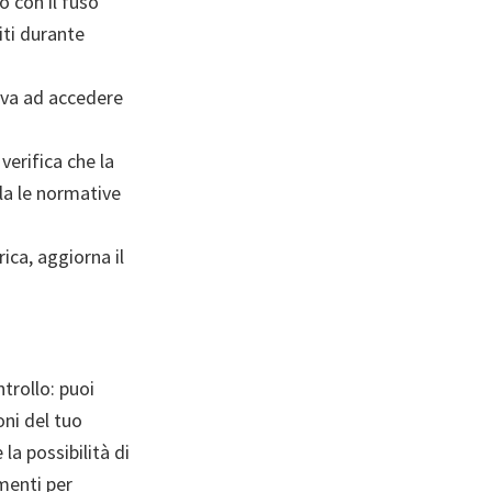
o con il fuso
iti durante
ova ad accedere
verifica che la
la le normative
ica, aggiorna il
trollo: puoi
oni del tuo
la possibilità di
menti per