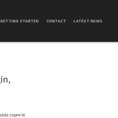
GETTING STARTED
CONTACT
LATEST NEWS
in,
uida copre le