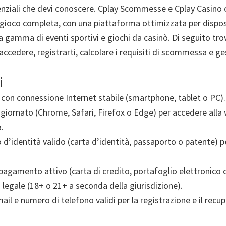
enziali che devi conoscere. Cplay Scommesse e Cplay Casino 
 gioco completa, con una piattaforma ottimizzata per disposi
 gamma di eventi sportivi e giochi da casinò. Di seguito tro
ccedere, registrarti, calcolare i requisiti di scommessa e ges
i
 con connessione Internet stabile (smartphone, tablet o PC).
iornato (Chrome, Safari, Firefox o Edge) per accedere alla 
.
’identità valido (carta d’identità, passaporto o patente) per
agamento attivo (carta di credito, portafoglio elettronico o
legale (18+ o 21+ a seconda della giurisdizione).
mail e numero di telefono validi per la registrazione e il recu