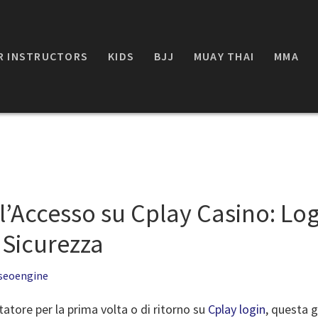
R INSTRUCTORS
KIDS
BJJ
MUAY THAI
MMA
l’Accesso su Cplay Casino: Log
 Sicurezza
seoengine
itatore per la prima volta o di ritorno su
Cplay login
, questa g