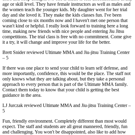
age or skill level. They have female instructors as well as males and
the women teach the younger kids. My daughter went for her trial
day and she loved it. They make the kids classes fun. I've been
coming close to six months now and I haven't met one person that
wasn't kind or helpful. I really look forward to training here a long
time, making new friends with nice people and entering Jiu Jitsu
competitions. The trial class is free with no commitment. Come give
it a try, it will change and improve your life for the better.
Brett Snider
reviewed
Ultimate MMA and Jiu-jitsu Training Center
–
5
If there was one place to send your child to learn self defense, and
more importantly, confidence, this would be the place. The staff not
only knows what they are talking about, but they take a personal
approach to every person that is part of the Ultimate MMA family.
Contact them today to know that your child is getting the best
guidance in the area.
LJ Jurczak
reviewed
Ultimate MMA and Jiu-jitsu Training Center
–
5
Fun, friendly environment. Completely different than most would
expect. The staff and students are all great mannered, friendly, fun
and challenging. You won't be disappointed, also like to add how