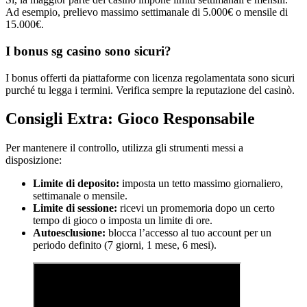
Ad esempio, prelievo massimo settimanale di 5.000€ o mensile di
15.000€.
I bonus sg casino sono sicuri?
I bonus offerti da piattaforme con licenza regolamentata sono sicuri
purché tu legga i termini. Verifica sempre la reputazione del casinò.
Consigli Extra: Gioco Responsabile
Per mantenere il controllo, utilizza gli strumenti messi a
disposizione:
Limite di deposito:
imposta un tetto massimo giornaliero,
settimanale o mensile.
Limite di sessione:
ricevi un promemoria dopo un certo
tempo di gioco o imposta un limite di ore.
Autoesclusione:
blocca l’accesso al tuo account per un
periodo definito (7 giorni, 1 mese, 6 mesi).