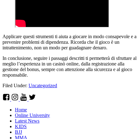
Applicare questi strumenti ti aiuta a giocare in modo consapevole e a
prevenire problemi di dipendenza. Ricorda che il gioco è un
intrattenimento, non un modo per guadagnare denaro.
In conclusione, seguire i passaggi descritti ti permetterà di sfruttare al
meglio l’esperienza in un casinò online, dalla registrazione alla
gestione del bonus, sempre con attenzione alla sicurezza e al gioco
responsabile.
Filed Under:
Uncategorized
Home
Online University
Latest News
KIDS
BJJ
MMA