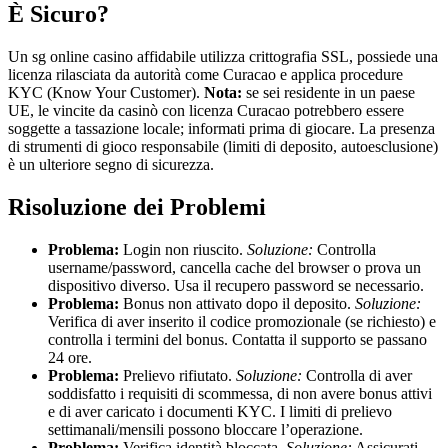
È Sicuro?
Un sg online casino affidabile utilizza crittografia SSL, possiede una
licenza rilasciata da autorità come Curacao e applica procedure
KYC (Know Your Customer).
Nota:
se sei residente in un paese
UE, le vincite da casinò con licenza Curacao potrebbero essere
soggette a tassazione locale; informati prima di giocare. La presenza
di strumenti di gioco responsabile (limiti di deposito, autoesclusione)
è un ulteriore segno di sicurezza.
Risoluzione dei Problemi
Problema:
Login non riuscito.
Soluzione:
Controlla
username/password, cancella cache del browser o prova un
dispositivo diverso. Usa il recupero password se necessario.
Problema:
Bonus non attivato dopo il deposito.
Soluzione:
Verifica di aver inserito il codice promozionale (se richiesto) e
controlla i termini del bonus. Contatta il supporto se passano
24 ore.
Problema:
Prelievo rifiutato.
Soluzione:
Controlla di aver
soddisfatto i requisiti di scommessa, di non avere bonus attivi
e di aver caricato i documenti KYC. I limiti di prelievo
settimanali/mensili possono bloccare l’operazione.
Problema:
Verifica identità bloccata.
Soluzione:
Assicurati