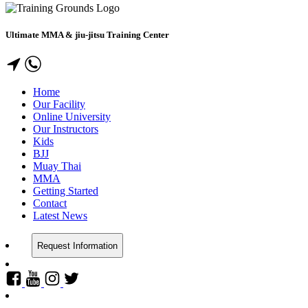
Ultimate MMA & jiu-jitsu Training Center
Home
Our Facility
Online University
Our Instructors
Kids
BJJ
Muay Thai
MMA
Getting Started
Contact
Latest News
Request Information