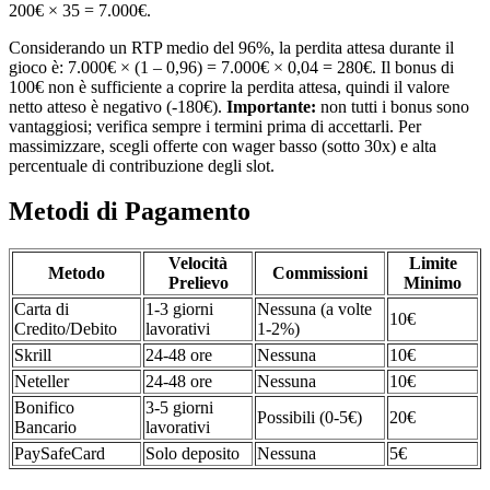
200€ × 35 = 7.000€.
Considerando un RTP medio del 96%, la perdita attesa durante il
gioco è: 7.000€ × (1 – 0,96) = 7.000€ × 0,04 = 280€. Il bonus di
100€ non è sufficiente a coprire la perdita attesa, quindi il valore
netto atteso è negativo (-180€).
Importante:
non tutti i bonus sono
vantaggiosi; verifica sempre i termini prima di accettarli. Per
massimizzare, scegli offerte con wager basso (sotto 30x) e alta
percentuale di contribuzione degli slot.
Metodi di Pagamento
Velocità
Limite
Metodo
Commissioni
Prelievo
Minimo
Carta di
1-3 giorni
Nessuna (a volte
10€
Credito/Debito
lavorativi
1-2%)
Skrill
24-48 ore
Nessuna
10€
Neteller
24-48 ore
Nessuna
10€
Bonifico
3-5 giorni
Possibili (0-5€)
20€
Bancario
lavorativi
PaySafeCard
Solo deposito
Nessuna
5€