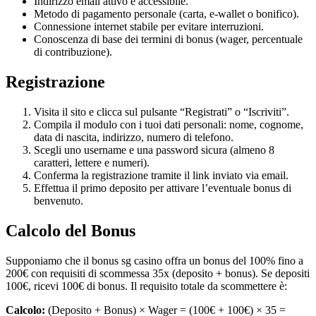
Indirizzo email attivo e accessibile.
Metodo di pagamento personale (carta, e-wallet o bonifico).
Connessione internet stabile per evitare interruzioni.
Conoscenza di base dei termini di bonus (wager, percentuale
di contribuzione).
Registrazione
Visita il sito e clicca sul pulsante “Registrati” o “Iscriviti”.
Compila il modulo con i tuoi dati personali: nome, cognome,
data di nascita, indirizzo, numero di telefono.
Scegli uno username e una password sicura (almeno 8
caratteri, lettere e numeri).
Conferma la registrazione tramite il link inviato via email.
Effettua il primo deposito per attivare l’eventuale bonus di
benvenuto.
Calcolo del Bonus
Supponiamo che il bonus sg casino offra un bonus del 100% fino a
200€ con requisiti di scommessa 35x (deposito + bonus). Se depositi
100€, ricevi 100€ di bonus. Il requisito totale da scommettere è:
Calcolo:
(Deposito + Bonus) × Wager = (100€ + 100€) × 35 =