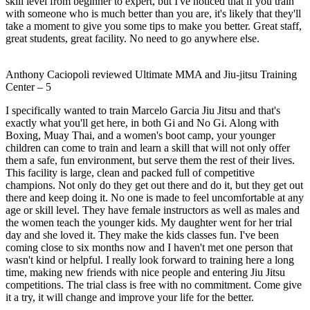
skill level from beginner to expert, but I've noticed that if you train
with someone who is much better than you are, it's likely that they'll
take a moment to give you some tips to make you better. Great staff,
great students, great facility. No need to go anywhere else.
Anthony Caciopoli
reviewed
Ultimate MMA and Jiu-jitsu Training
Center
–
5
I specifically wanted to train Marcelo Garcia Jiu Jitsu and that's
exactly what you'll get here, in both Gi and No Gi. Along with
Boxing, Muay Thai, and a women's boot camp, your younger
children can come to train and learn a skill that will not only offer
them a safe, fun environment, but serve them the rest of their lives.
This facility is large, clean and packed full of competitive
champions. Not only do they get out there and do it, but they get out
there and keep doing it. No one is made to feel uncomfortable at any
age or skill level. They have female instructors as well as males and
the women teach the younger kids. My daughter went for her trial
day and she loved it. They make the kids classes fun. I've been
coming close to six months now and I haven't met one person that
wasn't kind or helpful. I really look forward to training here a long
time, making new friends with nice people and entering Jiu Jitsu
competitions. The trial class is free with no commitment. Come give
it a try, it will change and improve your life for the better.