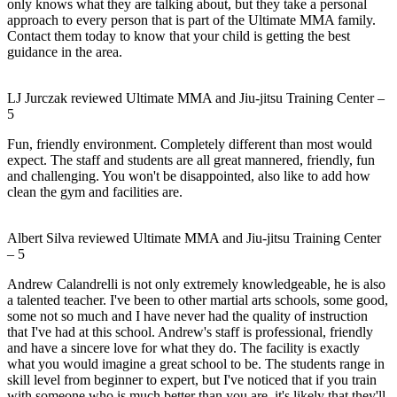
only knows what they are talking about, but they take a personal
approach to every person that is part of the Ultimate MMA family.
Contact them today to know that your child is getting the best
guidance in the area.
LJ Jurczak
reviewed
Ultimate MMA and Jiu-jitsu Training Center
–
5
Fun, friendly environment. Completely different than most would
expect. The staff and students are all great mannered, friendly, fun
and challenging. You won't be disappointed, also like to add how
clean the gym and facilities are.
Albert Silva
reviewed
Ultimate MMA and Jiu-jitsu Training Center
–
5
Andrew Calandrelli is not only extremely knowledgeable, he is also
a talented teacher. I've been to other martial arts schools, some good,
some not so much and I have never had the quality of instruction
that I've had at this school. Andrew's staff is professional, friendly
and have a sincere love for what they do. The facility is exactly
what you would imagine a great school to be. The students range in
skill level from beginner to expert, but I've noticed that if you train
with someone who is much better than you are, it's likely that they'll