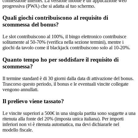
connessione internet. La versione mobile è un’applicazione web
progressiva (PWA) che si adatta al tuo schermo.
Quali giochi contribuiscono al requisito di
scommessa del bonus?
Le slot contribuiscono al 100%, il bingo elettronico contribuisce
solitamente al 50-70% (verifica nella sezione termini), mentre i
giochi da tavolo come il blackjack contribuiscono solo al 10-20%.
Quanto tempo ho per soddisfare il requisito di
scommessa?
Il termine standard è di 30 giorni dalla data di attivazione del bonus.
Trascorso questo periodo, il bonus e le eventuali vincite collegate
vengono annullati.
Il prelievo viene tassato?
Le vincite superiori a 500€ in una singola partita sono soggette a una
ritenuta alla fonte del 20% (imposta unica italiana). Per importi
inferiori non vi è ritenuta automatica, ma devi dichiararle nel
modello fiscale.