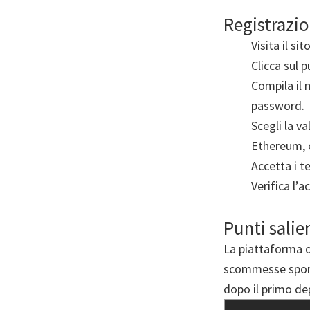
Registrazi
Visita il sit
Clicca sul p
Compila il 
password.
Scegli la va
Ethereum, e
Accetta i t
Verifica l’
Punti salie
La piattaforma of
scommesse sporti
dopo il primo dep