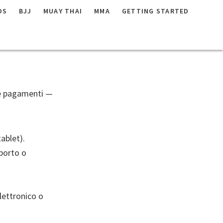
DS
BJJ
MUAY THAI
MMA
GETTING STARTED
 e
 e pagamenti —
ablet).
aporto o
lettronico o