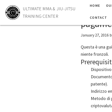
Skip
Skip
HOME
OU
ULTIMATE MMA & JIU-JITSU
Guida pr
to
to
TRAINING CENTER
primary
main
CONTACT
pagamen
navigation
content
January 27, 2016
b
Questa è una gui
niente fronzoli.
Prerequisit
Dispositivo
Documento d
patente).
Indirizzo e
Metodo di p
criptovalut