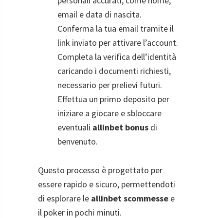
personali accurati, come nome,
email e data di nascita.
Conferma la tua email tramite il
link inviato per attivare l’account.
Completa la verifica dell’identità
caricando i documenti richiesti,
necessario per prelievi futuri.
Effettua un primo deposito per
iniziare a giocare e sbloccare
eventuali
allinbet bonus
di
benvenuto.
Questo processo è progettato per
essere rapido e sicuro, permettendoti
di esplorare le
allinbet scommesse
e
il poker in pochi minuti.