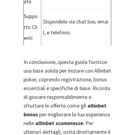
ate
Suppo
Disponibile via chat live, emai
rto Cli
l, e telefono.
enti
In conclusione, questa guida fornisce
una base solida per iniziare con Allinbet
poker, coprendo registrazione, bonus
essenziali e specifiche di base. Ricorda
di giocare responsabilmente e
sfruttare le offerte come gli
allinbet
bonus
per migliorare la tua esperienza
nelle
allinbet scommesse
. Per
ulteriori dettagli, visita direttamente il