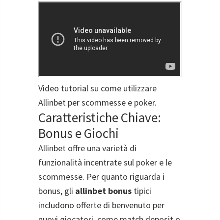
Video tutorial su come utilizzare
Allinbet per scommesse e poker.
Caratteristiche Chiave:
Bonus e Giochi
Allinbet offre una varietà di
funzionalità incentrate sul poker e le
scommesse. Per quanto riguarda i
bonus, gli
allinbet bonus
tipici
includono offerte di benvenuto per
nuovi giocatori, come match deposit o