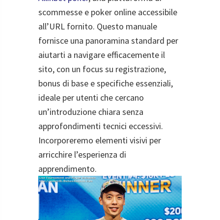
scommesse e poker online accessibile
all’URL fornito. Questo manuale
fornisce una panoramina standard per
aiutarti a navigare efficacemente il
sito, con un focus su registrazione,
bonus di base e specifiche essenziali,
ideale per utenti che cercano
un’introduzione chiara senza
approfondimenti tecnici eccessivi.
Incorporeremo elementi visivi per
arricchire l’esperienza di
apprendimento.