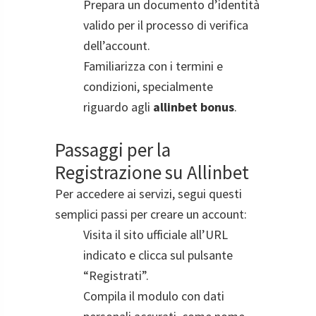
Prepara un documento d’identità
valido per il processo di verifica
dell’account.
Familiarizza con i termini e
condizioni, specialmente
riguardo agli
allinbet bonus
.
Passaggi per la
Registrazione su Allinbet
Per accedere ai servizi, segui questi
semplici passi per creare un account:
Visita il sito ufficiale all’URL
indicato e clicca sul pulsante
“Registrati”.
Compila il modulo con dati