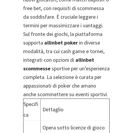
free bet, con requisiti di scommessa
da soddisfare. È cruciale leggere i
termini per massimizzare i vantaggi.
Sul fronte dei giochi, la piattaforma
supporta
allinbet poker
in diverse
modalità, tra cui cash game e tornei,
integrati con opzioni di
allinbet
scommesse
sportive per un’esperienza
completa. La selezione è curata per
appassionati di poker che amano
anche scommettere su eventi sportivi.
Specifi
Dettaglio
ca
Opera sotto licenze di gioco