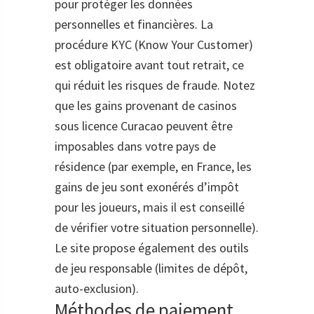
pour protéger les données
personnelles et financières. La
procédure KYC (Know Your Customer)
est obligatoire avant tout retrait, ce
qui réduit les risques de fraude. Notez
que les gains provenant de casinos
sous licence Curacao peuvent être
imposables dans votre pays de
résidence (par exemple, en France, les
gains de jeu sont exonérés d’impôt
pour les joueurs, mais il est conseillé
de vérifier votre situation personnelle).
Le site propose également des outils
de jeu responsable (limites de dépôt,
auto-exclusion).
Méthodes de paiement