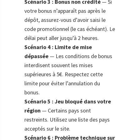
Scénario 3 : Bonus non crédité
— Si
votre bonus n’apparaît pas après le
dépôt, assurez-vous d’avoir saisi le
code promotionnel (le cas échéant). Le
délai peut aller jusqu’à 2 heures.
Scénario 4 : Limite de mise
dépassée
— Les conditions de bonus
interdisent souvent les mises
supérieures à 5€. Respectez cette
limite pour éviter l’annulation du
bonus.
Scénario 5 : Jeu bloqué dans votre
région
— Certains pays sont
restreints. Utilisez une liste des pays
acceptés sur le site.
Scénario 6 : Problème technique sur