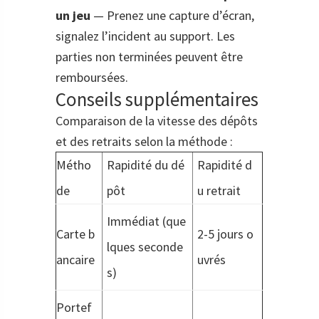
un jeu
— Prenez une capture d’écran,
signalez l’incident au support. Les
parties non terminées peuvent être
remboursées.
Conseils supplémentaires
Comparaison de la vitesse des dépôts
et des retraits selon la méthode :
Métho
Rapidité du dé
Rapidité d
de
pôt
u retrait
Immédiat (que
Carte b
2-5 jours o
lques seconde
ancaire
uvrés
s)
Portef