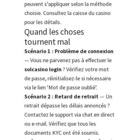
peuvent s’appliquer selon la méthode
choisie. Consultez la caisse du casino
pour les détails.
Quand les choses
tournent mal
Scénario 1 : Problème de connexion
— Vous ne parvenez pas à effectuer le
solcasino login
? Vérifiez votre mot
de passe, réinitialisez-le si nécessaire
via le lien ‘Mot de passe oublié’.
Scénario 2 : Retard de retrait
— Un
retrait dépasse les délais annoncés ?
Contactez le support via chat en direct
ou e-mail. Vérifiez que tous les
documents KYC ont été soumis.