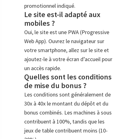
promotionnel indiqué.
Le site est-il adapté aux
mobiles ?
Oui, le site est une PWA (Progressive
Web App). Ouvrez le navigateur sur
votre smartphone, allez sur le site et
ajoutez-le à votre écran d’accueil pour
un accès rapide.
Quelles sont les conditions
de mise du bonus ?
Les conditions sont généralement de
30x à 40x le montant du dépôt et du
bonus combinés. Les machines à sous
contribuent à 100%, tandis que les
jeux de table contribuent moins (10-