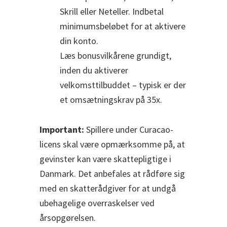
Skrill eller Neteller. Indbetal
minimumsbeløbet for at aktivere
din konto.
Læs bonusvilkårene grundigt,
inden du aktiverer
velkomsttilbuddet – typisk er der
et omsætningskrav på 35x.
Important:
Spillere under Curacao-
licens skal være opmærksomme på, at
gevinster kan være skattepligtige i
Danmark. Det anbefales at rådføre sig
med en skatterådgiver for at undgå
ubehagelige overraskelser ved
årsopgørelsen.