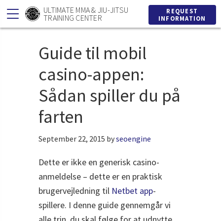
Skip
Skip
ULTIMATE MMA & JIU-JITSU
REQUEST
TRAINING CENTER
INFORMATION
to
to
primary
main
Guide til mobil
navigation
content
casino-appen:
Sådan spiller du på
farten
September 22, 2015
by
seoengine
Dette er ikke en generisk casino-
anmeldelse – dette er en praktisk
brugervejledning til
Netbet app
-
spillere. I denne guide gennemgår vi
alle trin, du skal følge for at udnytte