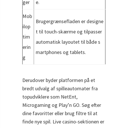
ger
e.
Mob
Brugergrænsefladen er designe
ilop
t til touch-skærme og tilpasser
tim
automatisk layoutet til både s
erin
martphones og tablets.
g
Derudover byder platformen på et
bredt udvalg af spilleautomater fra
topudviklere som NetEnt,
Microgaming og Play’n GO. Søg efter
dine favoritter eller brug filtre til at
finde nye spil. Live casino-sektionen er