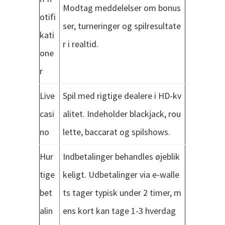
Modtag meddelelser om bonus
otifi
ser, turneringer og spilresultate
kati
r i realtid.
one
r
Live
Spil med rigtige dealere i HD-kv
casi
alitet. Indeholder blackjack, rou
no
lette, baccarat og spilshows.
Hur
Indbetalinger behandles øjeblik
tige
keligt. Udbetalinger via e-walle
bet
ts tager typisk under 2 timer, m
alin
ens kort kan tage 1-3 hverdag