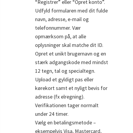
“Registrer” eller “Opret konto”.
Udfyld formularen med dit fulde
navn, adresse, e-mail og
telefonnummer. Vær
opmærksom på, at alle
oplysninger skal matche dit ID.
Opret et unikt brugernavn og en
stærk adgangskode med mindst
12 tegn, tal og specialtegn.
Upload et gyldigt pas eller
kørekort samt et nyligt bevis for
adresse (fx elregning).
Verifikationen tager normalt
under 24 timer.
Vælg en betalingsmetode –
eksempelvis Visa, Mastercard,