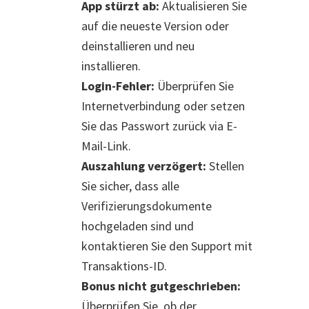
App stürzt ab:
Aktualisieren Sie
auf die neueste Version oder
deinstallieren und neu
installieren.
Login-Fehler:
Überprüfen Sie
Internetverbindung oder setzen
Sie das Passwort zurück via E-
Mail-Link.
Auszahlung verzögert:
Stellen
Sie sicher, dass alle
Verifizierungsdokumente
hochgeladen sind und
kontaktieren Sie den Support mit
Transaktions-ID.
Bonus nicht gutgeschrieben:
Überprüfen Sie, ob der