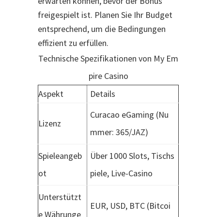
erwarten können, bevor der Bonus
freigespielt ist. Planen Sie Ihr Budget
entsprechend, um die Bedingungen
effizient zu erfüllen.
Technische Spezifikationen von My Em
pire Casino
Aspekt
Details
Curacao eGaming (Nu
Lizenz
mmer: 365/JAZ)
Spieleangeb
Über 1000 Slots, Tischs
ot
piele, Live-Casino
Unterstützt
EUR, USD, BTC (Bitcoi
e Währunge