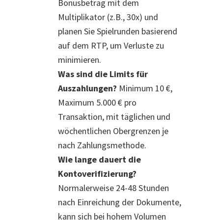
Bonusbetrag mit dem
Multiplikator (z.B., 30x) und
planen Sie Spielrunden basierend
auf dem RTP, um Verluste zu
minimieren.
Was sind die Limits für
Auszahlungen?
Minimum 10 €,
Maximum 5.000 € pro
Transaktion, mit täglichen und
wöchentlichen Obergrenzen je
nach Zahlungsmethode.
Wie lange dauert die
Kontoverifizierung?
Normalerweise 24-48 Stunden
nach Einreichung der Dokumente,
kann sich bei hohem Volumen