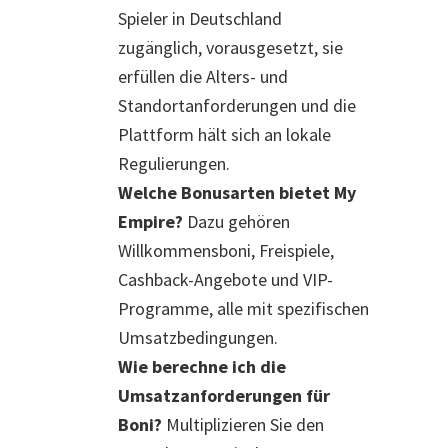
Spieler in Deutschland
zugänglich, vorausgesetzt, sie
erfüllen die Alters- und
Standortanforderungen und die
Plattform hält sich an lokale
Regulierungen.
Welche Bonusarten bietet My
Empire?
Dazu gehören
Willkommensboni, Freispiele,
Cashback-Angebote und VIP-
Programme, alle mit spezifischen
Umsatzbedingungen.
Wie berechne ich die
Umsatzanforderungen für
Boni?
Multiplizieren Sie den