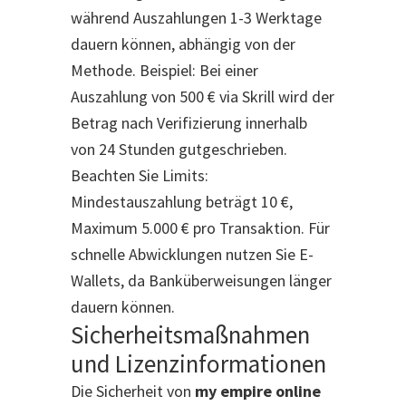
während Auszahlungen 1-3 Werktage
dauern können, abhängig von der
Methode. Beispiel: Bei einer
Auszahlung von 500 € via Skrill wird der
Betrag nach Verifizierung innerhalb
von 24 Stunden gutgeschrieben.
Beachten Sie Limits:
Mindestauszahlung beträgt 10 €,
Maximum 5.000 € pro Transaktion. Für
schnelle Abwicklungen nutzen Sie E-
Wallets, da Banküberweisungen länger
dauern können.
Sicherheitsmaßnahmen
und Lizenzinformationen
Die Sicherheit von
my empire online