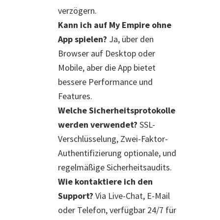
verzögern.
Kann ich auf My Empire ohne
App spielen?
Ja, über den
Browser auf Desktop oder
Mobile, aber die App bietet
bessere Performance und
Features.
Welche Sicherheitsprotokolle
werden verwendet?
SSL-
Verschlüsselung, Zwei-Faktor-
Authentifizierung optionale, und
regelmäßige Sicherheitsaudits.
Wie kontaktiere ich den
Support?
Via Live-Chat, E-Mail
oder Telefon, verfügbar 24/7 für