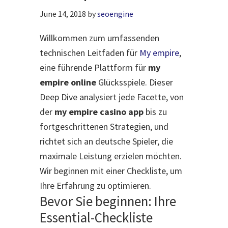
June 14, 2018
by
seoengine
Willkommen zum umfassenden
technischen Leitfaden für
My empire
,
eine führende Plattform für
my
empire online
Glücksspiele. Dieser
Deep Dive analysiert jede Facette, von
der
my empire casino app
bis zu
fortgeschrittenen Strategien, und
richtet sich an deutsche Spieler, die
maximale Leistung erzielen möchten.
Wir beginnen mit einer Checkliste, um
Ihre Erfahrung zu optimieren.
Bevor Sie beginnen: Ihre
Essential-Checkliste