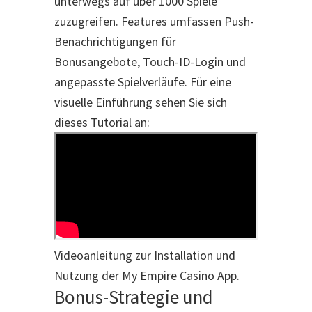
unterwegs auf über 1000 Spiele
zuzugreifen. Features umfassen Push-
Benachrichtigungen für
Bonusangebote, Touch-ID-Login und
angepasste Spielverläufe. Für eine
visuelle Einführung sehen Sie sich
dieses Tutorial an:
Videoanleitung zur Installation und
Nutzung der My Empire Casino App.
Bonus-Strategie und