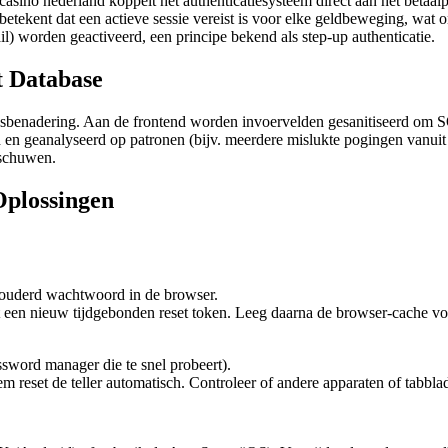
inz casino nederland koppelt het authenticatiesysteem direct aan het beta
betekent dat een actieve sessie vereist is voor elke geldbeweging, wat
il) worden geactiveerd, een principe bekend als step-up authenticatie.
t Database
ngsbenadering. Aan de frontend worden invoervelden gesanitiseerd om
 geanalyseerd op patronen (bijv. meerdere mislukte pogingen vanuit ve
rschuwen.
Oplossingen
rouderd wachtwoord in de browser.
 een nieuw tijdgebonden reset token. Leeg daarna de browser-cache vol
ssword manager die te snel probeert).
eset de teller automatisch. Controleer of andere apparaten of tabblade