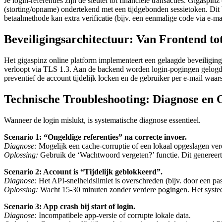
Je login-referenties zijn de sleutel tot financiële transacties. Gigasp
(storting/opname) ondertekend met een tijdgebonden sessietoken. Dit 
betaalmethode kan extra verificatie (bijv. een eenmalige code via e-ma
Beveiligingsarchitectuur: Van Frontend to
Het gigaspinz online platform implementeert een gelaagde beveiligi
verloopt via TLS 1.3. Aan de backend worden login-pogingen gelogd en
preventief de account tijdelijk locken en de gebruiker per e-mail waa
Technische Troubleshooting: Diagnose en 
Wanneer de login mislukt, is systematische diagnose essentieel.
Scenario 1: “Ongeldige referenties” na correcte invoer.
Diagnose:
Mogelijk een cache-corruptie of een lokaal opgeslagen ve
Oplossing:
Gebruik de ‘Wachtwoord vergeten?’ functie. Dit genereert
Scenario 2: Account is “Tijdelijk geblokkeerd”.
Diagnose:
Het API-snelheidslimiet is overschreden (bijv. door een pa
Oplossing:
Wacht 15-30 minuten zonder verdere pogingen. Het systeem r
Scenario 3: App crash bij start of login.
Diagnose:
Incompatibele app-versie of corrupte lokale data.