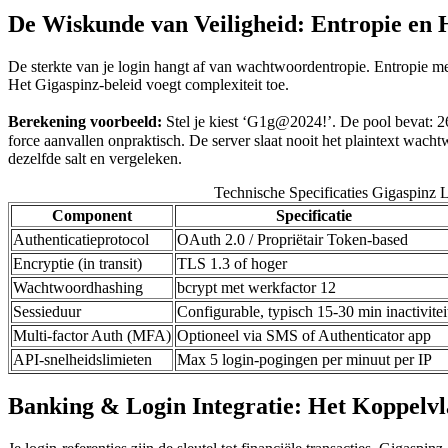
De Wiskunde van Veiligheid: Entropie en 
De sterkte van je login hangt af van wachtwoordentropie. Entropie meet
Het Gigaspinz-beleid voegt complexiteit toe.
Berekening voorbeeld:
Stel je kiest ‘G1g@2024!’. De pool bevat: 26 
force aanvallen onpraktisch. De server slaat nooit het plaintext wach
dezelfde salt en vergeleken.
Technische Specificaties Gigaspinz
Component
Specificatie
Authenticatieprotocol
OAuth 2.0 / Propriëtair Token-based
Encryptie (in transit)
TLS 1.3 of hoger
Wachtwoordhashing
bcrypt met werkfactor 12
Sessieduur
Configurable, typisch 15-30 min inactivitei
Multi-factor Auth (MFA)
Optioneel via SMS of Authenticator app
API-snelheidslimieten
Max 5 login-pogingen per minuut per IP
Banking & Login Integratie: Het Koppelv