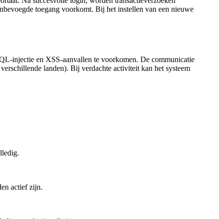
alportaal. Na succesvolle login, worden transactieverzoeken
 onbevoegde toegang voorkomt. Bij het instellen van een nieuwe
 SQL-injectie en XSS-aanvallen te voorkomen. De communicatie
rschillende landen). Bij verdachte activiteit kan het systeem
ledig.
n actief zijn.