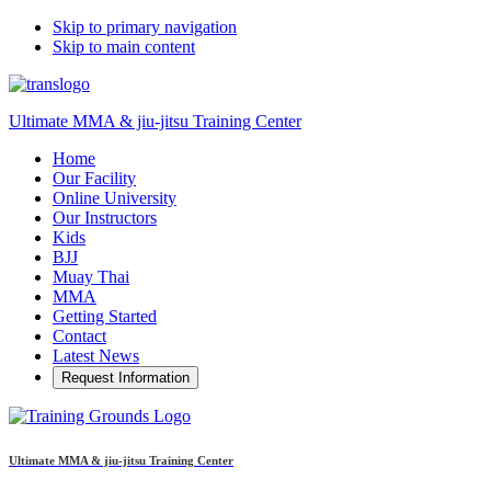
Skip to primary navigation
Skip to main content
Ultimate MMA & jiu-jitsu Training Center
Home
Our Facility
Online University
Our Instructors
Kids
BJJ
Muay Thai
MMA
Getting Started
Contact
Latest News
Request Information
Ultimate MMA & jiu-jitsu Training Center