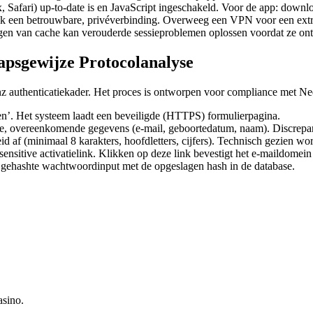
 Safari) up-to-date is en JavaScript ingeschakeld. Voor de app: downloa
k een betrouwbare, privéverbinding. Overweeg een VPN voor een extra
egen van cache kan verouderde sessieproblemen oplossen voordat ze ont
tapsgewijze Protocolanalyse
inz authenticatiekader. Het proces is ontworpen voor compliance met N
en’. Het systeem laadt een beveiligde (HTTPS) formulierpagina.
e, overeenkomende gegevens (e-mail, geboortedatum, naam). Discrepantie
af (minimaal 8 karakters, hoofdletters, cijfers). Technisch gezien wor
nsitive activatielink. Klikken op deze link bevestigt het e-maildomein 
de gehashte wachtwoordinput met de opgeslagen hash in de database.
asino.