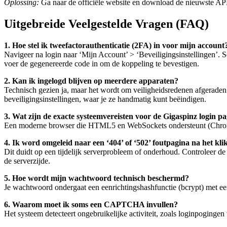
Oplossing:
Ga naar de officiële website en download de nieuwste APK 
Uitgebreide Veelgestelde Vragen (FAQ)
1. Hoe stel ik tweefactorauthenticatie (2FA) in voor mijn account
Navigeer na login naar ‘Mijn Account’ > ‘Beveiligingsinstellingen’. 
voer de gegenereerde code in om de koppeling te bevestigen.
2. Kan ik ingelogd blijven op meerdere apparaten?
Technisch gezien ja, maar het wordt om veiligheidsredenen afgeraden.
beveiligingsinstellingen, waar je ze handmatig kunt beëindigen.
3. Wat zijn de exacte systeemvereisten voor de Gigaspinz login p
Een moderne browser die HTML5 en WebSockets ondersteunt (Chrome 9
4. Ik word omgeleid naar een ‘404’ of ‘502’ foutpagina na het kl
Dit duidt op een tijdelijk serverprobleem of onderhoud. Controleer de
de serverzijde.
5. Hoe wordt mijn wachtwoord technisch beschermd?
Je wachtwoord ondergaat een eenrichtingshashfunctie (bcrypt) met een 
6. Waarom moet ik soms een CAPTCHA invullen?
Het systeem detecteert ongebruikelijke activiteit, zoals loginpoging