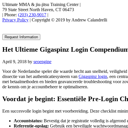
Ultimate MMA & jiu-jitsu Training Center
|
79 State Street North Haven, CT 06473
|
Phone:
(203) 230-9017
|
Privacy Policy
| Copyright © 2019 by Andrew Calandrelli
Request Information
Het Ultieme Gigaspinz Login Compendium:
April 9, 2018
by
seoengine
Voor de Nederlandse speler die waarde hecht aan snelheid, veiligheid
dissectie van het authenticatiesysteem van
Gigaspinz login
, een centr
met betaalmethoden en bieden geavanceerde troubleshooting voor zowe
de kennis om je accountbeheer te optimaliseren.
Voordat je begint: Essentiële Pre-Login Ch
Een succesvolle login begint met voorbereiding. Deze checklist minima
Accountstatus:
Bevestig dat je registratie volledig is afgerond
Referentie-opslag:
Gebruik een beveiligde wachtwoordmanager.