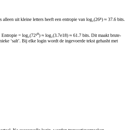
leen uit kleine letters heeft een entropie van log₂(26⁸) ≈ 37.6 bits.
. Entropie = log₂(72¹⁰) ≈ log₂(3.7e18) ≈ 61.7 bits. Dit maakt brute-
ieke ‘salt’. Bij elke login wordt de ingevoerde tekst gehasht met