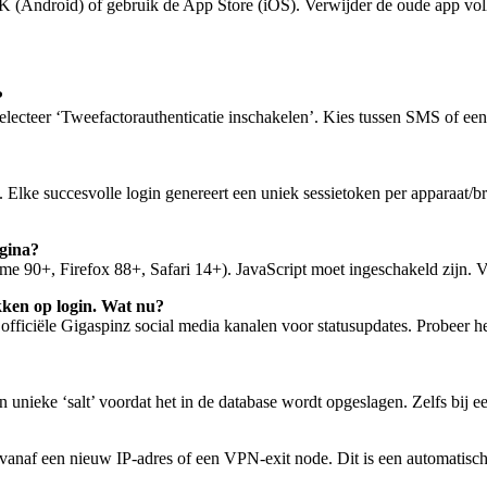
(Android) of gebruik de App Store (iOS). Verwijder de oude app volle
?
Selecteer ‘Tweefactorauthenticatie inschakelen’. Kies tussen SMS of ee
 Elke succesvolle login genereert een uniek sessietoken per apparaat/
agina?
0+, Firefox 88+, Safari 14+). JavaScript moet ingeschakeld zijn. V
ikken op login. Wat nu?
 officiële Gigaspinz social media kanalen voor statusupdates. Probeer h
unieke ‘salt’ voordat het in de database wordt opgeslagen. Zelfs bij ee
en vanaf een nieuw IP-adres of een VPN-exit node. Dit is een automatis