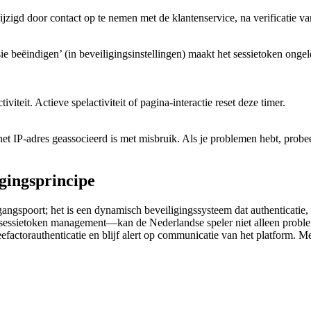
zigd door contact op te nemen met de klantenservice, na verificatie van 
ie beëindigen’ (in beveiligingsinstellingen) maakt het sessietoken ongel
viteit. Actieve spelactiviteit of pagina-interactie reset deze timer.
het IP-adres geassocieerd is met misbruik. Als je problemen hebt, probe
gingsprincipe
gangspoort; het is een dynamisch beveiligingssysteem dat authenticatie
essietoken management—kan de Nederlandse speler niet alleen problemen 
actorauthenticatie en blijf alert op communicatie van het platform. Me