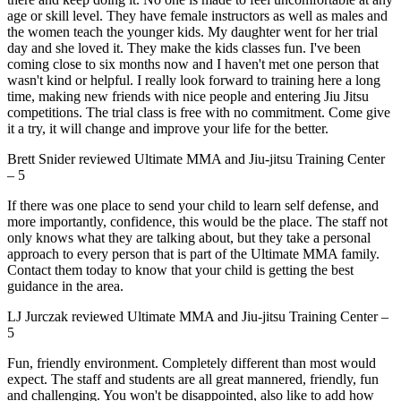
age or skill level. They have female instructors as well as males and
the women teach the younger kids. My daughter went for her trial
day and she loved it. They make the kids classes fun. I've been
coming close to six months now and I haven't met one person that
wasn't kind or helpful. I really look forward to training here a long
time, making new friends with nice people and entering Jiu Jitsu
competitions. The trial class is free with no commitment. Come give
it a try, it will change and improve your life for the better.
Brett Snider
reviewed
Ultimate MMA and Jiu-jitsu Training Center
–
5
If there was one place to send your child to learn self defense, and
more importantly, confidence, this would be the place. The staff not
only knows what they are talking about, but they take a personal
approach to every person that is part of the Ultimate MMA family.
Contact them today to know that your child is getting the best
guidance in the area.
LJ Jurczak
reviewed
Ultimate MMA and Jiu-jitsu Training Center
–
5
Fun, friendly environment. Completely different than most would
expect. The staff and students are all great mannered, friendly, fun
and challenging. You won't be disappointed, also like to add how