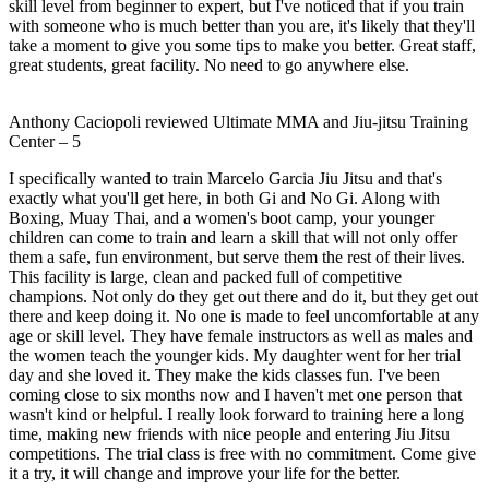
skill level from beginner to expert, but I've noticed that if you train
with someone who is much better than you are, it's likely that they'll
take a moment to give you some tips to make you better. Great staff,
great students, great facility. No need to go anywhere else.
Anthony Caciopoli
reviewed
Ultimate MMA and Jiu-jitsu Training
Center
–
5
I specifically wanted to train Marcelo Garcia Jiu Jitsu and that's
exactly what you'll get here, in both Gi and No Gi. Along with
Boxing, Muay Thai, and a women's boot camp, your younger
children can come to train and learn a skill that will not only offer
them a safe, fun environment, but serve them the rest of their lives.
This facility is large, clean and packed full of competitive
champions. Not only do they get out there and do it, but they get out
there and keep doing it. No one is made to feel uncomfortable at any
age or skill level. They have female instructors as well as males and
the women teach the younger kids. My daughter went for her trial
day and she loved it. They make the kids classes fun. I've been
coming close to six months now and I haven't met one person that
wasn't kind or helpful. I really look forward to training here a long
time, making new friends with nice people and entering Jiu Jitsu
competitions. The trial class is free with no commitment. Come give
it a try, it will change and improve your life for the better.