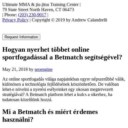
Ultimate MMA & jiu-jitsu Training Center
|
79 State Street North Haven, CT 06473
|
Phone:
(203) 230-9017
|
Privacy Policy
| Copyright © 2019 by Andrew Calandrelli
Request Information
Hogyan nyerhet többet online
sportfogadással a Betmatch segítségével?
May 21, 2018
by
seoengine
Az online sportfogadás világa napjainkban egyre népszerűbbé válik,
különösen a technológia fejlődésének köszönhetően. De valóban
lehet-e növelni a nyerési esélyeinket egy okosan megtervezett
stratégiával? A Betmatch platform lehet a kulcs a sikerhez, ha
tudatosan közelítünk hozzá.
Mi a Betmatch és miért érdemes
használni?