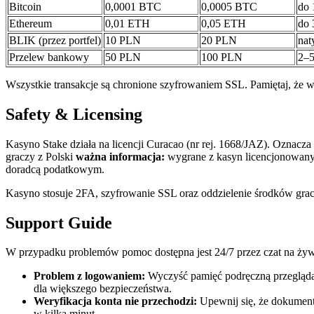
Bitcoin
0,0001 BTC
0,0005 BTC
do 
Ethereum
0,01 ETH
0,05 ETH
do 
BLIK (przez portfel)
10 PLN
20 PLN
nat
Przelew bankowy
50 PLN
100 PLN
2–5
Wszystkie transakcje są chronione szyfrowaniem SSL. Pamiętaj, że wy
Safety & Licensing
Kasyno Stake działa na licencji Curacao (nr rej. 1668/JAZ). Oznacz
graczy z Polski
ważna informacja:
wygrane z kasyn licencjonowany
doradcą podatkowym.
Kasyno stosuje 2FA, szyfrowanie SSL oraz oddzielenie środków gra
Support Guide
W przypadku problemów pomoc dostępna jest 24/7 przez czat na żywo 
Problem z logowaniem:
Wyczyść pamięć podręczną przeglądark
dla większego bezpieczeństwa.
Weryfikacja konta nie przechodzi:
Upewnij się, że dokumenty 
w kilka minut.