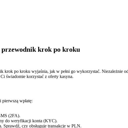
y przewodnik krok po kroku
k krok po kroku wyjaśnia, jak w pełni go wykorzystać. Niezależnie o
ą Ci świadomie korzystać z oferty kasyna.
 i pierwszą wpłatę:
.
 SMS (2FA).
ny do weryfikacji konta (KYC).
uta. Sprawdź, czy obsługuje transakcje w PLN.