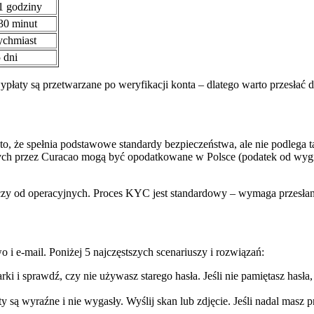
1 godziny
30 minut
ychmiast
 dni
płaty są przetwarzane po weryfikacji konta – dlatego warto przesłać d
a to, że spełnia podstawowe standardy bezpieczeństwa, ale nie podle
ch przez Curacao mogą być opodatkowane w Polsce (podatek od wygr
czy od operacyjnych. Proces KYC jest standardowy – wymaga przesłan
i e-mail. Poniżej 5 najczęstszych scenariuszy i rozwiązań:
i i sprawdź, czy nie używasz starego hasła. Jeśli nie pamiętasz hasła
są wyraźne i nie wygasły. Wyślij skan lub zdjęcie. Jeśli nadal masz pr