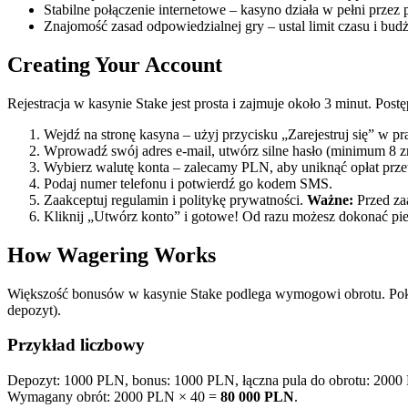
Stabilne połączenie internetowe – kasyno działa w pełni przez 
Znajomość zasad odpowiedzialnej gry – ustal limit czasu i budż
Creating Your Account
Rejestracja w kasynie Stake jest prosta i zajmuje około 3 minut. Pos
Wejdź na stronę kasyna – użyj przycisku „Zarejestruj się” w 
Wprowadź swój adres e-mail, utwórz silne hasło (minimum 8 zna
Wybierz walutę konta – zalecamy PLN, aby uniknąć opłat prz
Podaj numer telefonu i potwierdź go kodem SMS.
Zaakceptuj regulamin i politykę prywatności.
Ważne:
Przed za
Kliknij „Utwórz konto” i gotowe! Od razu możesz dokonać pie
How Wagering Works
Większość bonusów w kasynie Stake podlega wymogowi obrotu. Pok
depozyt).
Przykład liczbowy
Depozyt: 1000 PLN, bonus: 1000 PLN, łączna pula do obrotu: 2000
Wymagany obrót: 2000 PLN × 40 =
80 000 PLN
.