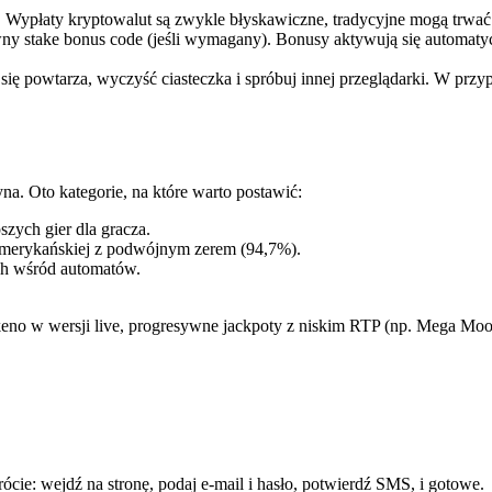
Wypłaty kryptowalut są zwykle błyskawiczne, tradycyjne mogą trwać do 
y stake bonus code (jeśli wymagany). Bonusy aktywują się automatyczn
 się powtarza, wyczyść ciasteczka i spróbuj innej przeglądarki. W prz
. Oto kategorie, na które warto postawić:
zych gier dla gracza.
amerykańskiej z podwójnym zerem (94,7%).
h wśród automatów.
eno w wersji live, progresywne jackpoty z niskim RTP (np. Mega Moola
ócie: wejdź na stronę, podaj e-mail i hasło, potwierdź SMS, i gotowe.