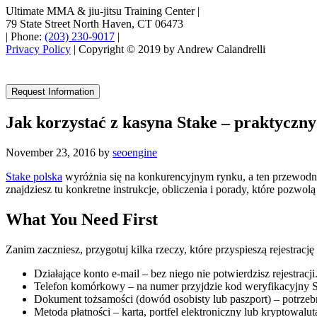
Ultimate MMA & jiu-jitsu Training Center
|
79 State Street North Haven, CT 06473
|
Phone:
(203) 230-9017
|
Privacy Policy
| Copyright © 2019 by Andrew Calandrelli
Request Information
Jak korzystać z kasyna Stake – praktyczn
November 23, 2016
by
seoengine
Stake polska
wyróżnia się na konkurencyjnym rynku, a ten przewodni
znajdziesz tu konkretne instrukcje, obliczenia i porady, które pozwol
What You Need First
Zanim zaczniesz, przygotuj kilka rzeczy, które przyspieszą rejestrację
Działające konto e-mail – bez niego nie potwierdzisz rejestracji
Telefon komórkowy – na numer przyjdzie kod weryfikacyjny
Dokument tożsamości (dowód osobisty lub paszport) – potrzeb
Metoda płatności – karta, portfel elektroniczny lub kryptowal