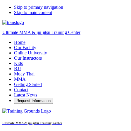
Skip to primary navigation
Skip to main content
Ultimate MMA & jiu-jitsu Training Center
Home
Our Facility
Online University
Our Instructors
Kids
BJJ
Muay Thai
MMA
Getting Started
Contact
Latest News
Request Information
Ultimate MMA & jiu-jitsu Training Center