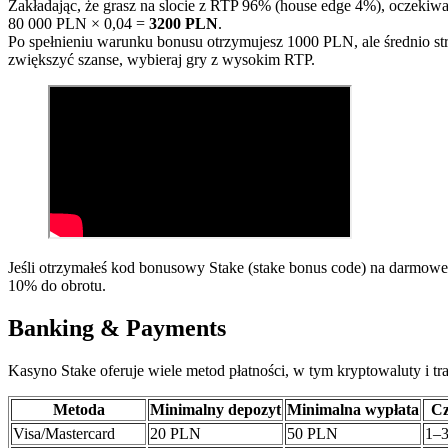
Zakładając, że grasz na slocie z RTP 96% (house edge 4%), oczekiwa
80 000 PLN × 0,04 =
3200 PLN
.
Po spełnieniu warunku bonusu otrzymujesz 1000 PLN, ale średnio st
zwiększyć szanse, wybieraj gry z wysokim RTP.
Jeśli otrzymałeś kod bonusowy Stake (stake bonus code) na darmowe 
10% do obrotu.
Banking & Payments
Kasyno Stake oferuje wiele metod płatności, w tym kryptowaluty i trad
Metoda
Minimalny depozyt
Minimalna wypłata
Cz
Visa/Mastercard
20 PLN
50 PLN
1–3