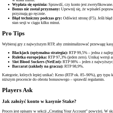
Wypłata się opóźnia:
Sprawdź, czy konto jest zweryfikowane. 
Bonus nie został przyznany:
Upewnij się, że wpisałeś poprawn
przyznają go ręcznie.
Błąd techniczny podczas gry:
Odśwież stronę (F5). Jeśli błąd
stan sesji w ciągu kilku minut.
Pro Tips
Wybieraj gry z najwyższym RTP, aby zminimalizować przewagę kasyna
Blackjack (optymalna strategia):
RTP 99,5% – jedna z najleps
Ruletka europejska:
RTP 97,3% (jeden zero). Unikaj wersji 
Slot Blood Suckers (NetEnt):
RTP 98% – jeden z najwyższyc
Baccarat (zakłady na gracza):
RTP 98,9%.
Kategorie, których lepiej unikać: Keno (RTP ok. 85–90%), gry typu k
niższym procencie do obrotu bonusowego – sprawdź regulamin.
Players Ask
Jak założyć konto w kasynie Stake?
Proces jest opisany w sekcji „Creating Your Account” powyżej. W skr