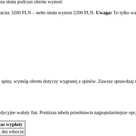
na strata podczas obrotu wynosi:
racisz 3200 PLN – netto strata wynosi 2200 PLN.
Uwaga:
To tylko wa
spiny, wymóg obrotu dotyczy wygranej z spinów. Zawsze sprawdzaj reg
ycyjne waluty fiat. Poniższa tabela przedstawia najpopularniejsze opcj
as wypłaty
 dni robocze