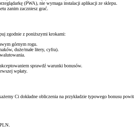
przeglądarkę (PWA), nie wymaga instalacji aplikacji ze sklepu.
etu zanim zaczniesz grać.
tępuj zgodnie z poniższymi krokami:
prawym górnym rogu.
ków, duże/małe litery, cyfra).
ewalutowania.
akceptowaniem sprawdź warunki bonusów.
rwszej wpłaty.
ażemy Ci dokładne obliczenia na przykładzie typowego bonusu pow
 PLN.