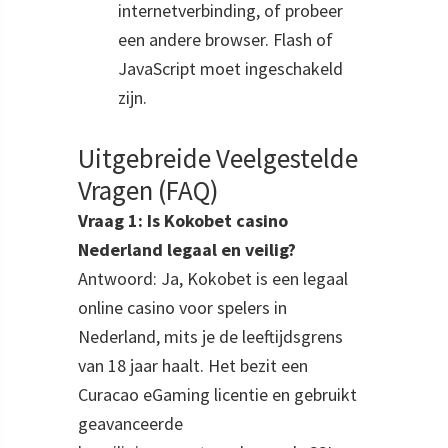
internetverbinding, of probeer
een andere browser. Flash of
JavaScript moet ingeschakeld
zijn.
Uitgebreide Veelgestelde
Vragen (FAQ)
Vraag 1: Is Kokobet casino
Nederland legaal en veilig?
Antwoord: Ja, Kokobet is een legaal
online casino voor spelers in
Nederland, mits je de leeftijdsgrens
van 18 jaar haalt. Het bezit een
Curacao eGaming licentie en gebruikt
geavanceerde