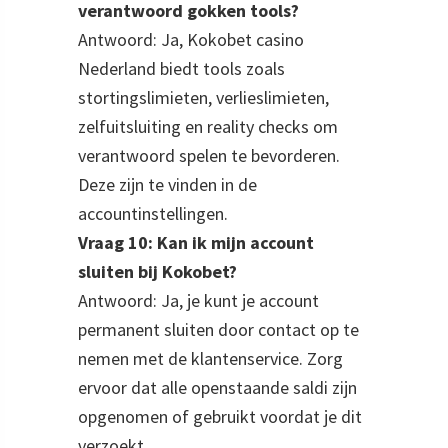
verantwoord gokken tools?
Antwoord: Ja, Kokobet casino
Nederland biedt tools zoals
stortingslimieten, verlieslimieten,
zelfuitsluiting en reality checks om
verantwoord spelen te bevorderen.
Deze zijn te vinden in de
accountinstellingen.
Vraag 10: Kan ik mijn account
sluiten bij Kokobet?
Antwoord: Ja, je kunt je account
permanent sluiten door contact op te
nemen met de klantenservice. Zorg
ervoor dat alle openstaande saldi zijn
opgenomen of gebruikt voordat je dit
verzoekt.