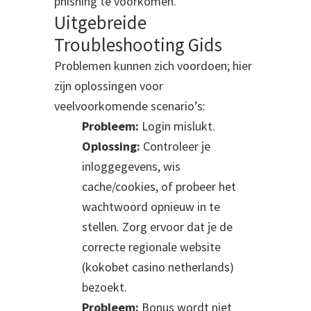
phishing te voorkomen.
Uitgebreide
Troubleshooting Gids
Problemen kunnen zich voordoen; hier
zijn oplossingen voor
veelvoorkomende scenario’s:
Probleem:
Login mislukt.
Oplossing:
Controleer je
inloggegevens, wis
cache/cookies, of probeer het
wachtwoord opnieuw in te
stellen. Zorg ervoor dat je de
correcte regionale website
(kokobet casino netherlands)
bezoekt.
Probleem:
Bonus wordt niet