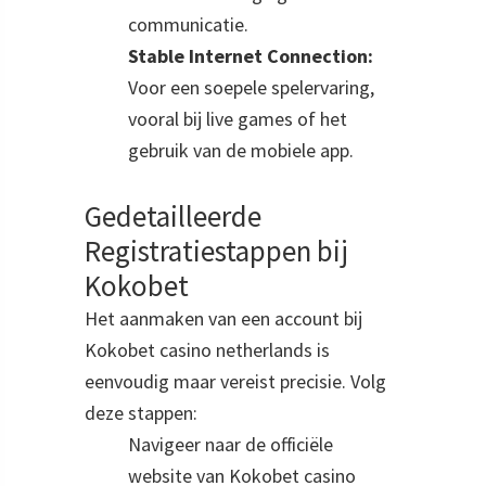
communicatie.
Stable Internet Connection:
Voor een soepele spelervaring,
vooral bij live games of het
gebruik van de mobiele app.
Gedetailleerde
Registratiestappen bij
Kokobet
Het aanmaken van een account bij
Kokobet casino netherlands is
eenvoudig maar vereist precisie. Volg
deze stappen:
Navigeer naar de officiële
website van Kokobet casino