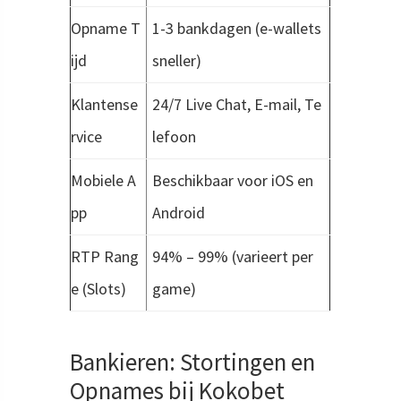
Opname T
1-3 bankdagen (e-wallets
ijd
sneller)
Klantense
24/7 Live Chat, E-mail, Te
rvice
lefoon
Mobiele A
Beschikbaar voor iOS en
pp
Android
RTP Rang
94% – 99% (varieert per
e (Slots)
game)
Bankieren: Stortingen en
Opnames bij Kokobet