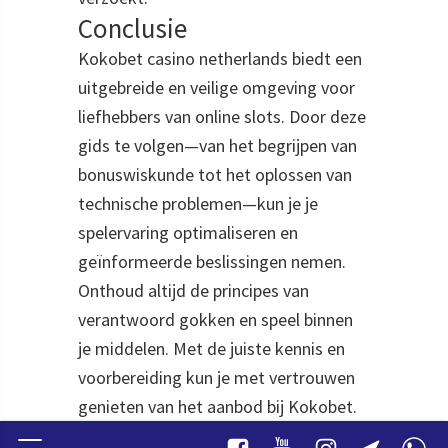
Conclusie
Kokobet casino netherlands biedt een
uitgebreide en veilige omgeving voor
liefhebbers van online slots. Door deze
gids te volgen—van het begrijpen van
bonuswiskunde tot het oplossen van
technische problemen—kun je je
spelervaring optimaliseren en
geïnformeerde beslissingen nemen.
Onthoud altijd de principes van
verantwoord gokken en speel binnen
je middelen. Met de juiste kennis en
voorbereiding kun je met vertrouwen
genieten van het aanbod bij Kokobet.