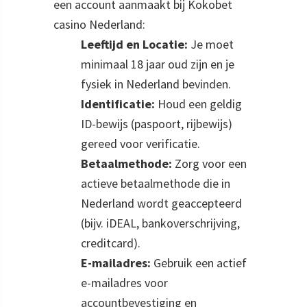
een account aanmaakt bij Kokobet
casino Nederland:
Leeftijd en Locatie:
Je moet
minimaal 18 jaar oud zijn en je
fysiek in Nederland bevinden.
Identificatie:
Houd een geldig
ID-bewijs (paspoort, rijbewijs)
gereed voor verificatie.
Betaalmethode:
Zorg voor een
actieve betaalmethode die in
Nederland wordt geaccepteerd
(bijv. iDEAL, bankoverschrijving,
creditcard).
E-mailadres:
Gebruik een actief
e-mailadres voor
accountbevestiging en