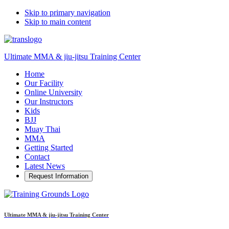
Skip to primary navigation
Skip to main content
Ultimate MMA & jiu-jitsu Training Center
Home
Our Facility
Online University
Our Instructors
Kids
BJJ
Muay Thai
MMA
Getting Started
Contact
Latest News
Request Information
Ultimate MMA & jiu-jitsu Training Center