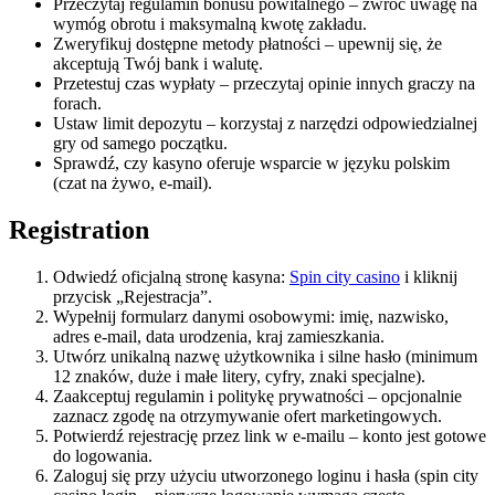
Przeczytaj regulamin bonusu powitalnego – zwróć uwagę na
wymóg obrotu i maksymalną kwotę zakładu.
Zweryfikuj dostępne metody płatności – upewnij się, że
akceptują Twój bank i walutę.
Przetestuj czas wypłaty – przeczytaj opinie innych graczy na
forach.
Ustaw limit depozytu – korzystaj z narzędzi odpowiedzialnej
gry od samego początku.
Sprawdź, czy kasyno oferuje wsparcie w języku polskim
(czat na żywo, e-mail).
Registration
Odwiedź oficjalną stronę kasyna:
Spin city casino
i kliknij
przycisk „Rejestracja”.
Wypełnij formularz danymi osobowymi: imię, nazwisko,
adres e-mail, data urodzenia, kraj zamieszkania.
Utwórz unikalną nazwę użytkownika i silne hasło (minimum
12 znaków, duże i małe litery, cyfry, znaki specjalne).
Zaakceptuj regulamin i politykę prywatności – opcjonalnie
zaznacz zgodę na otrzymywanie ofert marketingowych.
Potwierdź rejestrację przez link w e-mailu – konto jest gotowe
do logowania.
Zaloguj się przy użyciu utworzonego loginu i hasła (spin city