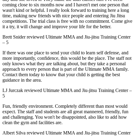
coming close to six months now and I haven't met one person that
wasn't kind or helpful. I really look forward to training here a long
time, making new friends with nice people and entering Jiu Jitsu
competitions. The trial class is free with no commitment. Come give
it a try, it will change and improve your life for the better.
Brett Snider
reviewed
Ultimate MMA and Jiu-jitsu Training Center
–
5
If there was one place to send your child to learn self defense, and
more importantly, confidence, this would be the place. The staff not
only knows what they are talking about, but they take a personal
approach to every person that is part of the Ultimate MMA family.
Contact them today to know that your child is getting the best
guidance in the area.
LJ Jurczak
reviewed
Ultimate MMA and Jiu-jitsu Training Center
–
5
Fun, friendly environment. Completely different than most would
expect. The staff and students are all great mannered, friendly, fun
and challenging. You won't be disappointed, also like to add how
clean the gym and facilities are.
Albert Silva
reviewed
Ultimate MMA and Jiu-jitsu Training Center