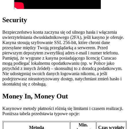
Security
Bezpieczeństwo konta zaczyna się od silnego hasła i włączenia
uwierzytelniania dwuskładnikowego (2FA), jeśli kasyno je oferuje.
Kasyna stosują szyfrowanie SSL 256-bit, które chroni dane
przesyłane między Twoją przeglądarką a serwerem. Przed
pierwszym depozytem zweryfikuj adres e-mail i numer telefonu.
Pamiętaj, że wygrane z kasyna posiadającego licencję Curacao
mogą podlegać lokalnemu opodatkowaniu (np. w Polsce jako
przychód z innych źródeł) – skonsultuj to z doradcą podatkowym.
Nie udostępniaj swoich danych logowania nikomu, a jeśli
podejrzewasz nieautoryzowany dostęp, natychmiast zmień hasło i
skontaktuj się z obsługą.
Money In, Money Out
Kasynowe metody płatności różnią się limitami i czasem realizacji.
Poniższa tabela przedstawia typowe opcje:
Min.
Metoda
Czas wypłaty