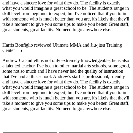
and have a sincere love for what they do. The facility is exactly
what you would imagine a great school to be. The students range in
skill level from beginner to expert, but I've noticed that if you train
with someone who is much better than you are, it's likely that they'll
take a moment to give you some tips to make you better. Great staff,
great students, great facility. No need to go anywhere else.”
Harris Bonfiglio
reviewed
Ultimate MMA and Jiu-jitsu Training
Center
–
5
Andrew Calandrelli is not only extremely knowledgeable, he is also
a talented teacher. I've been to other martial arts schools, some good,
some not so much and I have never had the quality of instruction
that I've had at this school. Andrew's staff is professional, friendly
and have a sincere love for what they do. The facility is exactly
what you would imagine a great school to be. The students range in
skill level from beginner to expert, but I've noticed that if you train
with someone who is much better than you are, it's likely that they'll
take a moment to give you some tips to make you better. Great staff,
great students, great facility. No need to go anywhere else.