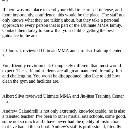
If there was one place to send your child to learn self defense, and
more importantly, confidence, this would be the place. The staff not
only knows what they are talking about, but they take a personal
approach to every person that is part of the Ultimate MMA family.
Contact them today to know that your child is getting the best
guidance in the area.
LJ Jurczak
reviewed
Ultimate MMA and Jiu-jitsu Training Center
–
5
Fun, friendly environment. Completely different than most would
expect. The staff and students are all great mannered, friendly, fun
and challenging. You won't be disappointed, also like to add how
clean the gym and facilities are.
Albert Silva
reviewed
Ultimate MMA and Jiu-jitsu Training Center
–
5
Andrew Calandrelli is not only extremely knowledgeable, he is also
a talented teacher. I've been to other martial arts schools, some good,
some not so much and I have never had the quality of instruction
that I've had at this school. Andrew's staff is professional, friendly