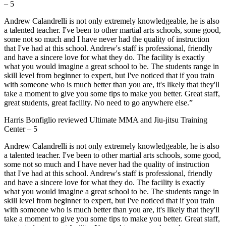
–
5
Andrew Calandrelli is not only extremely knowledgeable, he is also
a talented teacher. I've been to other martial arts schools, some good,
some not so much and I have never had the quality of instruction
that I've had at this school. Andrew's staff is professional, friendly
and have a sincere love for what they do. The facility is exactly
what you would imagine a great school to be. The students range in
skill level from beginner to expert, but I've noticed that if you train
with someone who is much better than you are, it's likely that they'll
take a moment to give you some tips to make you better. Great staff,
great students, great facility. No need to go anywhere else.”
Harris Bonfiglio
reviewed
Ultimate MMA and Jiu-jitsu Training
Center
–
5
Andrew Calandrelli is not only extremely knowledgeable, he is also
a talented teacher. I've been to other martial arts schools, some good,
some not so much and I have never had the quality of instruction
that I've had at this school. Andrew's staff is professional, friendly
and have a sincere love for what they do. The facility is exactly
what you would imagine a great school to be. The students range in
skill level from beginner to expert, but I've noticed that if you train
with someone who is much better than you are, it's likely that they'll
take a moment to give you some tips to make you better. Great staff,