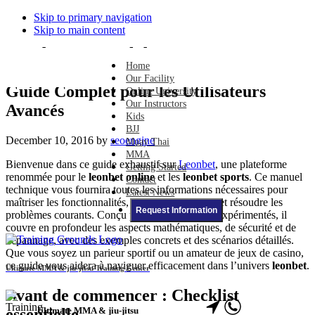
Skip to primary navigation
Skip to main content
Leonbet : Manuel de Dépannage et
Home
Analyse Mathématique des Bonus –
Our Facility
Guide Complet pour les Utilisateurs
Online University
Our Instructors
Avancés
Kids
BJJ
December 10, 2016
by
seoengine
Muay Thai
MMA
Bienvenue dans ce guide exhaustif sur
Leonbet
, une plateforme
Getting Started
renommée pour le
leonbet online
et les
leonbet sports
. Ce manuel
Contact
technique vous fournira toutes les informations nécessaires pour
Latest News
maîtriser les fonctionnalités, optimiser vos gains et résoudre les
Request Information
problèmes courants. Conçu pour les utilisateurs expérimentés, il
couvre en profondeur les aspects mathématiques, de sécurité et de
dépannage, avec des exemples concrets et des scénarios détaillés.
Que vous soyez un parieur sportif ou un amateur de jeux de casino,
ce guide vous aidera à naviguer efficacement dans l’univers
leonbet
.
Ultimate MMA & jiu-jitsu Training Center
Avant de commencer : Checklist
essentielle
Ultimate MMA & jiu-jitsu