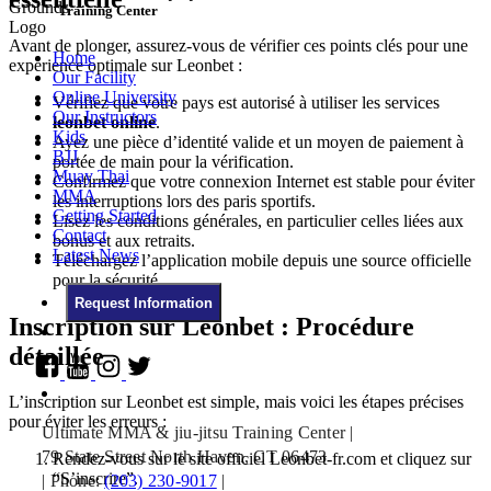
Training Center
Avant de plonger, assurez-vous de vérifier ces points clés pour une
Home
expérience optimale sur Leonbet :
Our Facility
Online University
Vérifiez que votre pays est autorisé à utiliser les services
Our Instructors
leonbet online
.
Kids
Ayez une pièce d’identité valide et un moyen de paiement à
BJJ
portée de main pour la vérification.
Muay Thai
Confirmez que votre connexion Internet est stable pour éviter
MMA
les interruptions lors des paris sportifs.
Getting Started
Lisez les conditions générales, en particulier celles liées aux
Contact
bonus et aux retraits.
Latest News
Téléchargez l’application mobile depuis une source officielle
pour la sécurité.
Request Information
Inscription sur Leonbet : Procédure
détaillée
L’inscription sur Leonbet est simple, mais voici les étapes précises
pour éviter les erreurs :
Ultimate MMA & jiu-jitsu Training Center
|
79 State Street North Haven, CT 06473
Rendez-vous sur le site officiel Leonbet-fr.com et cliquez sur
“S’inscrire”.
|
Phone:
(203) 230-9017
|