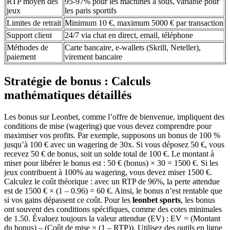
RTP moyen des
95-97% pour les machines à sous, variable pour
jeux
les paris sportifs
Limites de retrait
Minimum 10 €, maximum 5000 € par transaction
Support client
24/7 via chat en direct, email, téléphone
Méthodes de
Carte bancaire, e-wallets (Skrill, Neteller),
paiement
virement bancaire
Stratégie de bonus : Calculs
mathématiques détaillés
Les bonus sur Leonbet, comme l’offre de bienvenue, impliquent des
conditions de mise (wagering) que vous devez comprendre pour
maximiser vos profits. Par exemple, supposons un bonus de 100 %
jusqu’à 100 € avec un wagering de 30x. Si vous déposez 50 €, vous
recevez 50 € de bonus, soit un solde total de 100 €. Le montant à
miser pour libérer le bonus est : 50 € (bonus) × 30 = 1500 €. Si les
jeux contribuent à 100% au wagering, vous devez miser 1500 €.
Calculez le coût théorique : avec un RTP de 96%, la perte attendue
est de 1500 € × (1 – 0.96) = 60 €. Ainsi, le bonus n’est rentable que
si vos gains dépassent ce coût. Pour les
leonbet sports
, les bonus
ont souvent des conditions spécifiques, comme des cotes minimales
de 1.50. Évaluez toujours la valeur attendue (EV) : EV = (Montant
du bonus) – (Coût de mise × (1 – RTP)). Utilisez des outils en ligne