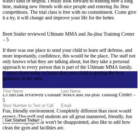
wasn't kind or helpful. I really look forward to training here a long
time, making new friends with nice people and entering Jiu Jitsu
competitions. The trial class is free with no commitment. Come give
it a try, it will change and improve your life for the better.
Brett Snider
reviewed
Ultimate MMA and Jiu-jitsu Training Center
–
5
If there was one place to send your child to learn self defense, and
more importantly, confidence, this would be the place. The staff not
only knows what they are talking about, but they take a personal
approach to every person that is part of the Ultimate MMA family.
Contact them today to know that your child is getting the best
guidance in the area.
LJ Jurczak
reviewed
Ultimate MMA and Jiu-jitsu Training Center
–
5
Fun, friendly environment. Completely different than most would
expect. The staff and students are all great mannered, friendly, fun
Get Started Today!
and challenging. You won't be disappointed, also like to add how
clean the gym and facilities are.