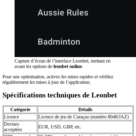
Capture d’écran de l’interface Leonbet, mettant en
avant les options de
leonbet online
.
Pour une optimisation, activez les mises rapides et vérifiez
régulièrement les mises à jour de l’application.
Spécifications techniques de Leonbet
Catégorie
Détails
Licence
Licence de jeu de Curaçao (numéro 8048/JAZ)
Devises
EUR, USD, GBP, etc.
acceptées