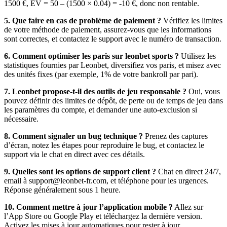
1500 €, EV = 50 – (1500 × 0.04) = -10 €, donc non rentable.
5. Que faire en cas de problème de paiement ?
Vérifiez les limites
de votre méthode de paiement, assurez-vous que les informations
sont correctes, et contactez le support avec le numéro de transaction.
6. Comment optimiser les paris sur
leonbet sports
?
Utilisez les
statistiques fournies par Leonbet, diversifiez vos paris, et misez avec
des unités fixes (par exemple, 1% de votre bankroll par pari).
7. Leonbet propose-t-il des outils de jeu responsable ?
Oui, vous
pouvez définir des limites de dépôt, de perte ou de temps de jeu dans
les paramètres du compte, et demander une auto-exclusion si
nécessaire.
8. Comment signaler un bug technique ?
Prenez des captures
d’écran, notez les étapes pour reproduire le bug, et contactez le
support via le chat en direct avec ces détails.
9. Quelles sont les options de support client ?
Chat en direct 24/7,
email à support@leonbet-fr.com, et téléphone pour les urgences.
Réponse généralement sous 1 heure.
10. Comment mettre à jour l’application mobile ?
Allez sur
l’App Store ou Google Play et téléchargez la dernière version.
Activez les mises à jour automatiques pour rester à jour.