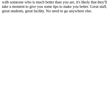
with someone who is much better than you are, it's likely that they'll
take a moment to give you some tips to make you better. Great staff,
great students, great facility. No need to go anywhere else.