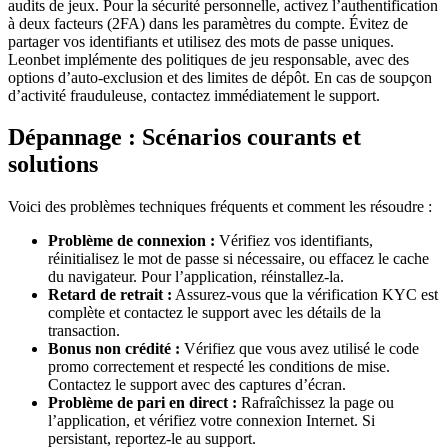
audits de jeux. Pour la sécurité personnelle, activez l’authentification
à deux facteurs (2FA) dans les paramètres du compte. Évitez de
partager vos identifiants et utilisez des mots de passe uniques.
Leonbet implémente des politiques de jeu responsable, avec des
options d’auto-exclusion et des limites de dépôt. En cas de soupçon
d’activité frauduleuse, contactez immédiatement le support.
Dépannage : Scénarios courants et
solutions
Voici des problèmes techniques fréquents et comment les résoudre :
Problème de connexion :
Vérifiez vos identifiants,
réinitialisez le mot de passe si nécessaire, ou effacez le cache
du navigateur. Pour l’application, réinstallez-la.
Retard de retrait :
Assurez-vous que la vérification KYC est
complète et contactez le support avec les détails de la
transaction.
Bonus non crédité :
Vérifiez que vous avez utilisé le code
promo correctement et respecté les conditions de mise.
Contactez le support avec des captures d’écran.
Problème de pari en direct :
Rafraîchissez la page ou
l’application, et vérifiez votre connexion Internet. Si
persistant, reportez-le au support.