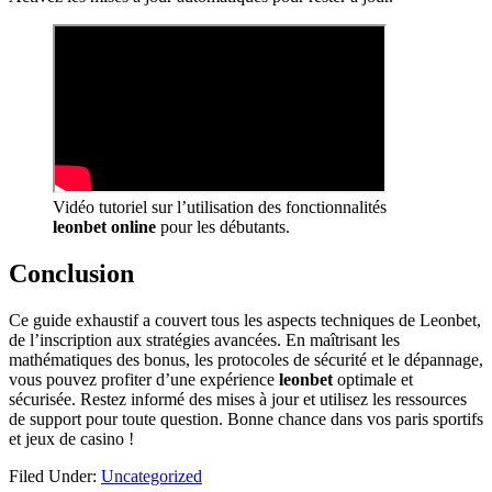
Vidéo tutoriel sur l’utilisation des fonctionnalités
leonbet online
pour les débutants.
Conclusion
Ce guide exhaustif a couvert tous les aspects techniques de Leonbet,
de l’inscription aux stratégies avancées. En maîtrisant les
mathématiques des bonus, les protocoles de sécurité et le dépannage,
vous pouvez profiter d’une expérience
leonbet
optimale et
sécurisée. Restez informé des mises à jour et utilisez les ressources
de support pour toute question. Bonne chance dans vos paris sportifs
et jeux de casino !
Filed Under:
Uncategorized